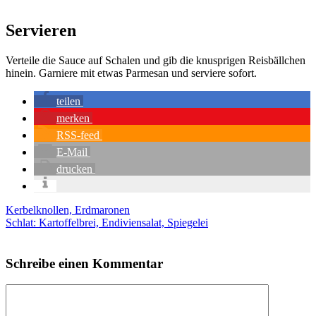
Servieren
Ver­tei­le die Sau­ce auf Scha­len und gib die knusp­ri­gen Reis­bäll­chen
hin­ein. Gar­nie­re mit etwas Par­me­san und ser­vie­re sofort.
tei­len
mer­ken
RSS-feed
E‑Mail
dru­cken
Kerbelknollen, Erdmaronen
Schlat: Kartoffelbrei, Endiviensalat, Spiegelei
Schreibe einen Kommentar
Kommentar