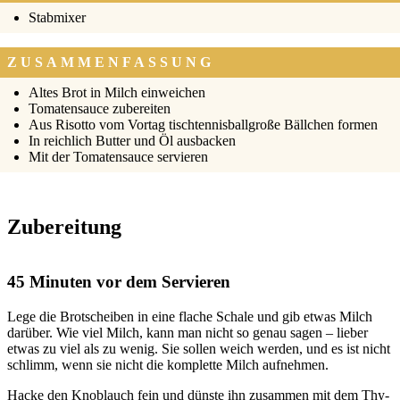
Stab­mi­xer
ZUSAMMENFASSUNG
Altes Brot in Milch ein­wei­chen
Toma­ten­sauce zube­rei­ten
Aus Risot­to vom Vor­tag tisch­ten­nis­ball­gro­ße Bäll­chen for­men
In reich­lich But­ter und Öl aus­ba­cken
Mit der Toma­ten­sauce ser­vie­ren
Zubereitung
45 Minuten vor dem Servieren
Lege die Brot­schei­ben in eine fla­che Scha­le und gib etwas Milch
dar­über. Wie viel Milch, kann man nicht so genau sagen – lie­ber
etwas zu viel als zu wenig. Sie sol­len weich wer­den, und es ist nicht
schlimm, wenn sie nicht die kom­plet­te Milch auf­neh­men.
Hacke den Knob­lauch fein und düns­te ihn zusam­men mit dem Thy­