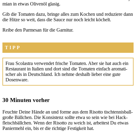
mi­an in etwas Oli­ven­öl gla­sig.
Gib die Toma­ten dazu, brin­ge alles zum Kochen und redu­zie­re dann
die Hit­ze so weit, dass die Sau­ce nur noch leicht köchelt.
Rei­be den Par­me­san für die Gar­ni­tur.
TIPP
Frau Sco­la­s­tra ver­wen­det fri­sche Toma­ten. Aber sie hat auch ein
Restau­rant in Ita­li­en und dort sind die Toma­ten ein­fach aro­ma­ti­
scher als in Deutsch­land. Ich neh­me des­halb lie­ber eine gute
Dosen­wa­re.
30 Minuten vorher
Feuch­te Dei­ne Hän­de an und for­me aus dem Risot­to tisch­ten­nis­ball­
gro­ße Bäll­chen. Die Kon­sis­tenz soll­te etwa so sein wie bei Hack­
fleisch­bäll­chen. Wenn der Risot­to zu weich ist, arbei­test Du etwas
Panier­mehl ein, bis er die rich­ti­ge Fes­tig­keit hat.