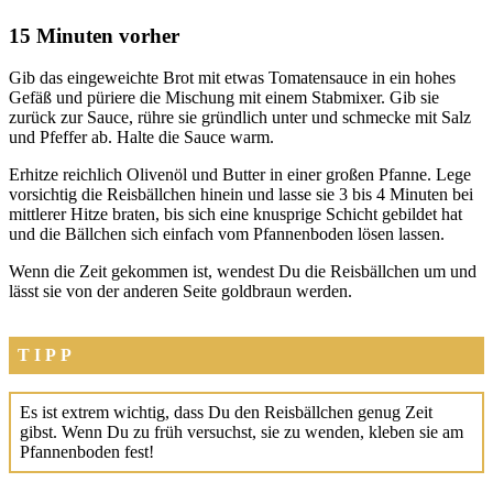
15 Minuten vorher
Gib das ein­ge­weich­te Brot mit etwas Toma­ten­sauce in ein hohes
Gefäß und pürie­re die Mischung mit einem Stab­mi­xer. Gib sie
zurück zur Sau­ce, rüh­re sie gründ­lich unter und schme­cke mit Salz
und Pfef­fer ab. Hal­te die Sau­ce warm.
Erhit­ze reich­lich Oli­ven­öl und But­ter in einer gro­ßen Pfan­ne. Lege
vor­sich­tig die Reis­bäll­chen hin­ein und las­se sie 3 bis 4 Minu­ten bei
mitt­le­rer Hit­ze bra­ten, bis sich eine knusp­ri­ge Schicht gebil­det hat
und die Bäll­chen sich ein­fach vom Pfan­nen­bo­den lösen las­sen.
Wenn die Zeit gekom­men ist, wen­dest Du die Reis­bäll­chen um und
lässt sie von der ande­ren Sei­te gold­braun wer­den.
TIPP
Es ist extrem wich­tig, dass Du den Reis­bäll­chen genug Zeit
gibst. Wenn Du zu früh ver­suchst, sie zu wen­den, kle­ben sie am
Pfan­nen­bo­den fest!