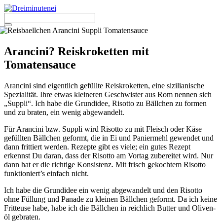
Zum
Inhalt
springen
Menü
Arancini? Reiskroketten mit
Tomatensauce
Aran­ci­ni sind eigent­lich gefüll­te Reis­kro­ket­ten, eine sizi­lia­ni­sche
Spe­zia­li­tät. Ihre etwas klei­ne­ren Geschwis­ter aus Rom nen­nen sich
„Sup­pli“. Ich habe die Grund­idee, Risot­to zu Bäll­chen zu for­men
und zu bra­ten, ein wenig abge­wan­delt.
Für Aran­ci­ni bzw. Sup­pli wird Risot­to zu mit Fleisch oder Käse
gefüll­ten Bäll­chen geformt, die in Ei und Panier­mehl gewen­det und
dann frit­tiert wer­den. Rezep­te gibt es vie­le; ein gutes Rezept
erkennst Du dar­an, dass der Risot­to am Vor­tag zube­rei­tet wird. Nur
dann hat er die rich­ti­ge Kon­sis­tenz. Mit frisch gekoch­tem Risot­to
funktioniert’s ein­fach nicht.
Ich habe die Grund­idee ein wenig abge­wan­delt und den Risot­to
ohne Fül­lung und Pana­de zu klei­nen Bäll­chen geformt. Da ich kei­ne
Frit­teu­se habe, habe ich die Bäll­chen in reich­lich But­ter und Oli­ven­
öl gebra­ten.