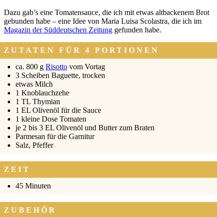
Dazu gab’s eine Toma­ten­sauce, die ich mit etwas alt­ba­cke­nem Brot
gebun­den habe – eine Idee von Maria Lui­sa Sco­la­s­tra, die ich im
Maga­zin der Süd­deut­schen Zei­tung
gefun­den habe.
ZUTATEN FÜR 4 PORTIONEN
ca. 800 g
Risot­to
vom Vor­tag
3 Schei­ben Baguette, tro­cken
etwas Milch
1 Knob­lauch­ze­he
1 TL Thy­mi­an
1 EL Oli­ven­öl für die Sau­ce
1 klei­ne Dose Toma­ten
je 2 bis 3 EL Oli­ven­öl und But­ter zum Bra­ten
Par­me­san für die Gar­ni­tur
Salz, Pfef­fer
ZEIT
45 Minu­ten
ZUBEHÖR