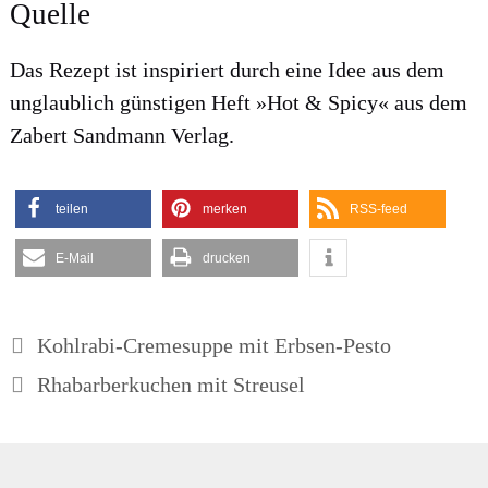
Quelle
Das Rezept ist inspi­riert durch eine Idee aus dem
unglaub­lich güns­ti­gen Heft »Hot & Spi­cy« aus dem
Zabert Sand­mann Ver­lag.
tei­len
mer­ken
RSS-feed
E‑Mail
dru­cken
Kohlrabi-Cremesuppe mit Erbsen-Pesto
Rhabarberkuchen mit Streusel