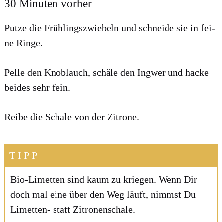
30 Minuten vorher
Put­ze die Früh­lings­zwie­beln und schnei­de sie in fei­
ne Rin­ge.
Pel­le den Knob­lauch, schä­le den Ing­wer und hacke
bei­des sehr fein.
Rei­be die Scha­le von der Zitro­ne.
TIPP
Bio-Limet­ten sind kaum zu krie­gen. Wenn Dir
doch mal eine über den Weg läuft, nimmst Du
Limet­ten- statt Zitro­nen­scha­le.