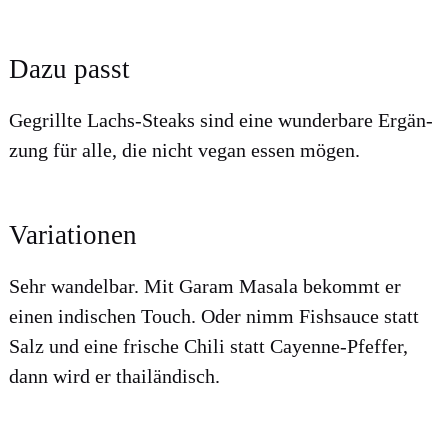
Dazu passt
Gegrill­te Lachs-Steaks sind eine wun­der­ba­re Ergän­
zung für alle, die nicht vegan essen mögen.
Variationen
Sehr wan­del­bar. Mit Garam Masa­la bekommt er
einen indi­schen Touch. Oder nimm Fish­sauce statt
Salz und eine fri­sche Chi­li statt Cayenne-Pfef­fer,
dann wird er thai­län­disch.