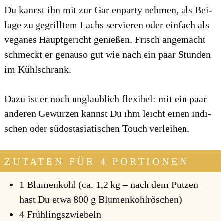
Du kannst ihn mit zur Gar­ten­par­ty neh­men, als Bei­
la­ge zu gegrill­tem Lachs ser­vie­ren oder ein­fach als
vega­nes Haupt­ge­richt genie­ßen. Frisch ange­macht
schmeckt er genau­so gut wie nach ein paar Stun­den
im Kühl­schrank.
Dazu ist er noch unglaub­lich fle­xi­bel: mit ein paar
ande­ren Gewür­zen kannst Du ihm leicht einen indi­
schen oder süd­ost­asia­ti­schen Touch ver­lei­hen.
ZUTATEN FÜR 4 PORTIONEN
1 Blu­men­kohl (ca. 1,2 kg – nach dem Put­zen
hast Du etwa 800 g Blu­men­kohl­rös­chen)
4 Früh­lings­zwie­beln