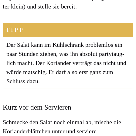
ter klein) und stel­le sie bereit.
TIPP
Der Salat kann im Kühl­schrank pro­blem­los ein
paar Stun­den zie­hen, was ihn abso­lut par­ty­taug­
lich macht. Der Kori­an­der ver­trägt das nicht und
wür­de mat­schig. Er darf also erst ganz zum
Schluss dazu.
Kurz vor dem Servieren
Schme­cke den Salat noch ein­mal ab, mische die
Kori­an­der­blätt­chen unter und ser­vie­re.