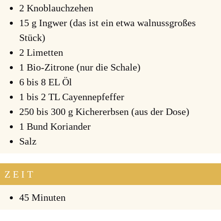
2 Knob­lauch­ze­hen
15 g Ing­wer (das ist ein etwa wal­nuss­gro­ßes
Stück)
2 Limet­ten
1 Bio-Zitro­ne (nur die Scha­le)
6 bis 8 EL Öl
1 bis 2 TL Cayenne­pfef­fer
250 bis 300 g Kicher­erb­sen (aus der Dose)
1 Bund Kori­an­der
Salz
ZEIT
45 Minu­ten