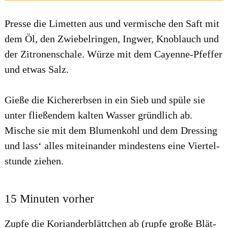
Pres­se die Limet­ten aus und ver­mische den Saft mit
dem Öl, den Zwie­bel­rin­gen, Ing­wer, Knob­lauch und
der Zitro­nen­scha­le. Wür­ze mit dem Cayenne-Pfef­fer
und etwas Salz.
Gie­ße die Kicher­erb­sen in ein Sieb und spü­le sie
unter flie­ßen­dem kal­ten Was­ser gründ­lich ab.
Mische sie mit dem Blu­men­kohl und dem Dres­sing
und lass‘ alles mit­ein­an­der min­des­tens eine Vier­tel­
stun­de zie­hen.
15 Minuten vorher
Zup­fe die Kori­an­der­blätt­chen ab (rup­fe gro­ße Blät­