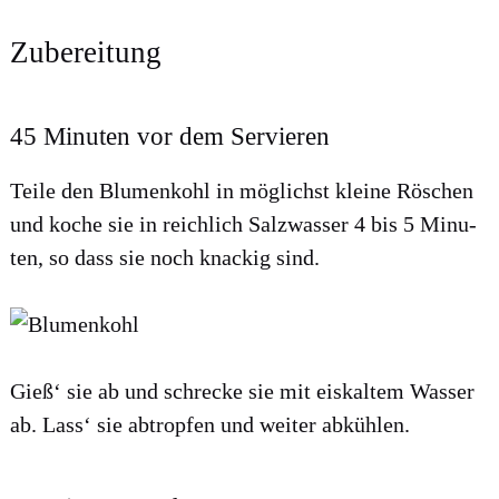
Zubereitung
45 Minuten vor dem Servieren
Tei­le den Blu­men­kohl in mög­lichst klei­ne Rös­chen
und koche sie in reich­lich Salz­was­ser 4 bis 5 Minu­
ten, so dass sie noch kna­ckig sind.
Gieß‘ sie ab und schre­cke sie mit eis­kal­tem Was­ser
ab. Lass‘ sie abtrop­fen und wei­ter abküh­len.