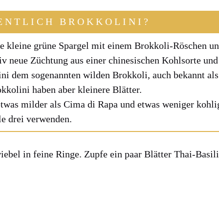
ENTLICH BROKKOLINI?
ie klei­ne grü­ne Spar­gel mit einem Brok­ko­li-Rös­chen 
iv neue Züch­tung aus einer chi­ne­si­schen Kohl­sor­te und 
­ni dem soge­nann­ten wil­den Brok­ko­li, auch bekannt als S
o­li­ni haben aber klei­ne­re Blät­ter.
etwas mil­der als Cima di Rapa und etwas weni­ger koh­lig 
e drei ver­wen­den.
e­bel in fei­ne Rin­ge. Zup­fe ein paar Blät­ter Thai-Basi­li