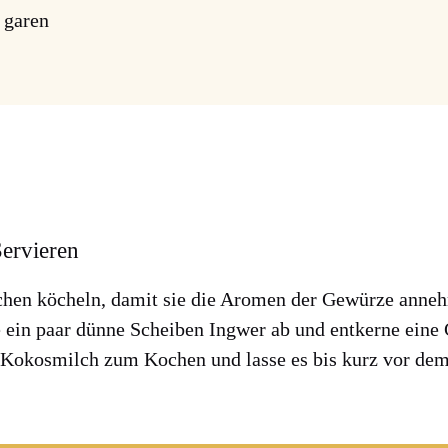
n garen
ervieren
chen köcheln, damit sie die Aro­men der Gewür­ze anneh
e ein paar dün­ne Schei­ben Ing­wer ab und ent­ker­ne eine C
 Kokos­milch zum Kochen und las­se es bis kurz vor dem S