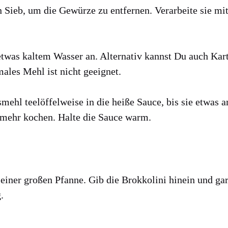
 Sieb, um die Gewür­ze zu ent­fer­nen. Ver­ar­bei­te sie m
twas kal­tem Was­ser an. Alter­na­tiv kannst Du auch Kar­t
a­les Mehl ist nicht geeig­net.
s­mehl tee­löf­fel­wei­se in die hei­ße Sau­ce, bis sie etwas 
t mehr kochen. Hal­te die Sau­ce warm.
einer gro­ßen Pfan­ne. Gib die Brok­ko­li­ni hin­ein und g
.