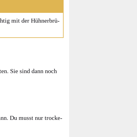
h­tig mit der Hüh­ner­brü­
­ten. Sie sind dann noch
kann. Du musst nur tro­cke­