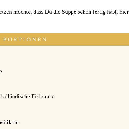
set­zen möch­te, dass Du die Sup­pe schon fer­tig hast, h
4 PORTIONEN
s
thai­län­di­sche Fish­sauce
si­li­kum