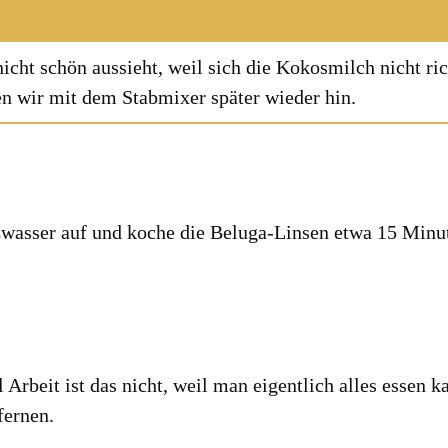
icht schön aus­sieht, weil sich die Kokos­milch nicht ric
gen wir mit dem Stab­mi­xer spä­ter wie­der hin.
z­was­ser auf und koche die Belu­ga-Lin­sen etwa 15 Minu
iel Arbeit ist das nicht, weil man eigent­lich alles essen 
fer­nen.