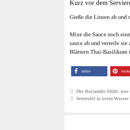
Kurz vor dem Servier
Gie­ße die Lin­sen ab und 
Mixe die Sau­ce noch ein­m
sauce ab und ver­tei­le sie 
Blät­tern Thai-Basi­li­kum 
tei­len
mer­k
Der Koriander blüht: was t
Seeteufel in irrem Wasser