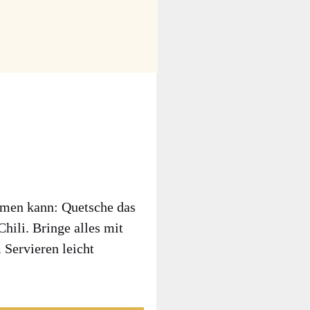
­men kann: Quet­sche das
hi­li. Brin­ge alles mit
er­vie­ren leicht