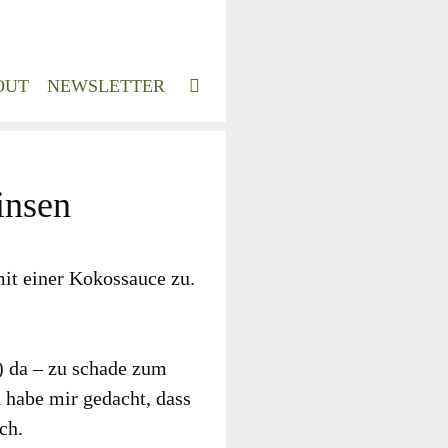
OUT
NEWSLETTER
insen
e mit einer Kokos­sauce zu.
) da – zu scha­de zum
ch habe mir gedacht, dass
uch.