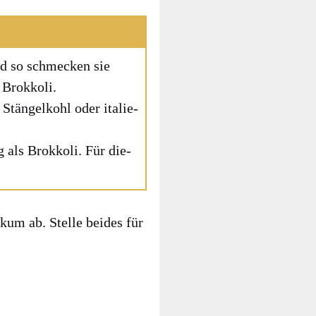
und so schme­cken sie
Brok­ko­li.
tän­gel­kohl oder ita­lie­
als Brok­ko­li. Für die­
­kum ab. Stel­le bei­des für