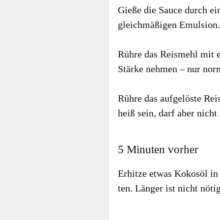
Gie­ße die Sau­ce durch ein
gleich­mä­ßi­gen Emul­si­on.
Rüh­re das Reis­mehl mit e
Stär­ke neh­men – nur nor­m
Rüh­re das auf­ge­lös­te Rei
heiß sein, darf aber nich
5 Minuten vorher
Erhit­ze etwas Kokos­öl in 
ten. Län­ger ist nicht nötig