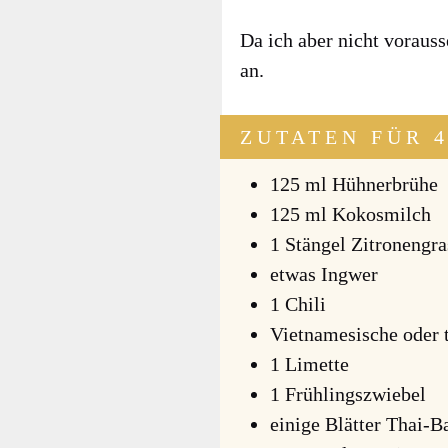
Da ich aber nicht vor­aus­
an.
ZUTATEN FÜR 
125 ml Hüh­ner­brü­he
125 ml Kokos­milch
1 Stän­gel Zitro­nen­gra
etwas Ing­wer
1 Chi­li
Viet­na­me­si­sche oder 
1 Limet­te
1 Früh­lings­zwie­bel
eini­ge Blät­ter Thai-Ba