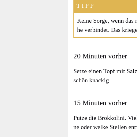
TIPP
Kei­ne Sor­ge, wenn das n
he ver­bin­det. Das krie­
20 Minuten vorher
Set­ze einen Topf mit Sal
schön kna­ckig.
15 Minuten vorher
Put­ze die Brok­ko­li­ni. V
ne oder wel­ke Stel­len ent­