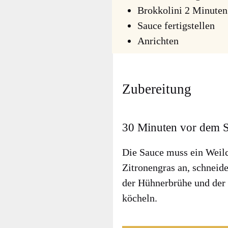
Brok­ko­li­ni 2 Minu­te
Sau­ce fer­tig­stel­len
Anrich­ten
Zubereitung
30 Minuten vor dem S
Die Sau­ce muss ein Weil­
Zitro­nen­gras an, schnei­d
der Hüh­ner­brü­he und der
köcheln.