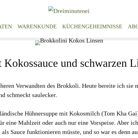
ATEN
WARENKUNDE
KÜCHENGEHEIMNISSE
AB
t Kokossauce und schwarzen L
sche­ren Ver­wand­ten des Brok­ko­li. Heu­te berei­te ich si
nd schmeckt saul­ecker.
­län­di­sche Hüh­ner­sup­pe mit Kokos­milch (Tom Kha Gai
ür eine Mahl­zeit oder auch nur eine Vor­spei­se. Aber i
 als Sau­ce funk­tio­nie­ren müss­te, und so war es denn a