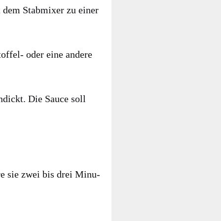
it dem Stab­mi­xer zu einer
of­fel- oder eine ande­re
andickt. Die Sau­ce soll
are sie zwei bis drei Minu­