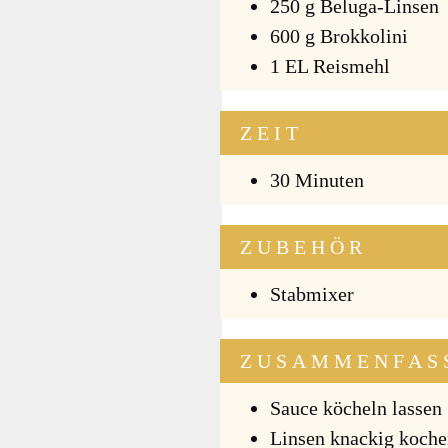
250 g Belu­ga-Lin­sen
600 g Brok­ko­li­ni
1 EL Reis­mehl
ZEIT
30 Minu­ten
ZUBEHÖR
Stab­mi­xer
ZUSAMMENFAS
Sau­ce köcheln las­sen
Lin­sen kna­ckig koch