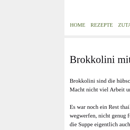
Zum
Inhalt
springen
HOME
REZEPTE
ZUT
Brokkolini mi
Brok­ko­li­ni sind die hüb­
Macht nicht viel Arbeit u
Es war noch ein Rest thai
weg­wer­fen, nicht genug f
die Sup­pe eigent­lich auch