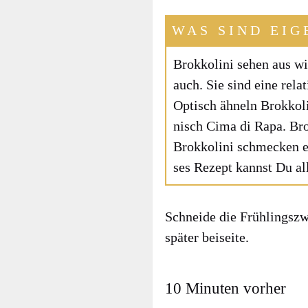
WAS SIND EIG
Brok­ko­li­ni sehen aus w
auch. Sie sind eine rela­t
Optisch ähneln Brok­ko­li
nisch Cima di Rapa. Brok­k
Brok­ko­li­ni schme­cken 
ses Rezept kannst Du all
Schnei­de die Früh­lings­zwi
spä­ter bei­sei­te.
10 Minuten vorher