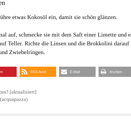
en
rüh­re etwas Kokos­öl ein, damit sie schön glän­zen.
al auf, schme­cke sie mit dem Saft einer Limet­te und ei
auf Tel­ler. Rich­te die Lin­sen und die Brok­ko­li­ni dar­auf
und Zwie­bel­rin­gen.
en
RSS-feed
E‑Mail
dru­cken
un? [aktualisiert]
 (acquapazza)