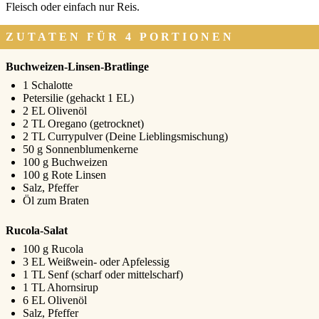
Fleisch oder ein­fach nur Reis.
ZUTATEN FÜR 4 PORTIONEN
Buchweizen-Linsen-Bratlinge
1 Scha­lot­te
Peter­si­lie (gehackt 1 EL)
2 EL Oli­ven­öl
2 TL Ore­ga­no (getrock­net)
2 TL Cur­ry­pul­ver (Dei­ne Lieb­lings­mi­schung)
50 g Son­nen­blu­men­ker­ne
100 g Buch­wei­zen
100 g Rote Lin­sen
Salz, Pfef­fer
Öl zum Bra­ten
Rucola-Salat
100 g Ruco­la
3 EL Weiß­wein- oder Apfel­es­sig
1 TL Senf (scharf oder mit­tel­scharf)
1 TL Ahorn­si­rup
6 EL Oli­ven­öl
Salz, Pfef­fer