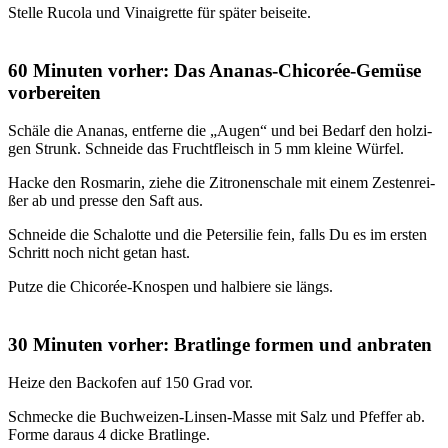
Stel­le Ruco­la und Vin­ai­gret­te für spä­ter bei­sei­te.
60 Minuten vorher: Das Ananas-Chicorée-Gemüse
vorbereiten
Schä­le die Ana­nas, ent­fer­ne die „Augen“ und bei Bedarf den hol­zi­
gen Strunk. Schnei­de das Frucht­fleisch in 5 mm klei­ne Wür­fel.
Hacke den Ros­ma­rin, zie­he die Zitro­nen­scha­le mit einem Zes­ten­rei­
ßer ab und pres­se den Saft aus.
Schnei­de die Scha­lot­te und die Peter­si­lie fein, falls Du es im ers­ten
Schritt noch nicht getan hast.
Put­ze die Chi­co­rée-Knos­pen und hal­bie­re sie längs.
30 Minuten vorher: Bratlinge formen und anbraten
Hei­ze den Back­ofen auf 150 Grad vor.
Schme­cke die Buch­wei­zen-Lin­sen-Mas­se mit Salz und Pfef­fer ab.
For­me dar­aus 4 dicke Brat­lin­ge.