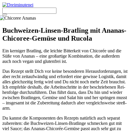
Zum
Inhalt
springen
Menü
Buchweizen-Linsen-Bratling mit Ananas-
Chicoree-Gemüse und Rucola
Ein ker­ni­ger Brat­ling, die leich­te Bit­ter­keit von Chi­co­rée und die
Süße von Ana­nas – eine groß­ar­ti­ge Kom­bi­na­ti­on, die außer­dem
auch noch vegan und glu­ten­frei ist.
Das Rezept stellt Dich vor kei­ne beson­de­ren Her­aus­for­de­run­gen, ist
aber recht zeit­auf­wän­dig und erfor­dert eine gewis­se Logis­tik, damit
alles gleich­zei­tig fer­tig wird und Du nicht noch mehr Zeit brauchst.
Ich emp­feh­le des­halb, die Arbeits­schrit­te in der beschrie­be­nen Rei­
hen­fol­ge durch­zu­füh­ren. Das führt dazu, dass Du hin und wie­der
zwi­schen Brat­lin­gen, Gemü­se und Salat hin und her sprin­gen musst
– ins­ge­samt ist die Zube­rei­tung dadurch aber ver­gleichs­wei­se streß­
arm.
Du kannst die Kom­po­nen­ten des Rezepts natür­lich auch sepa­rat
zube­rei­ten: die Buch­wei­zen-Lin­sen-Brat­lin­ge schme­cken gut mit
viel Sau­ce; das Ana­nas-Chi­co­rée-Gemü­se passt auch sehr gut zu