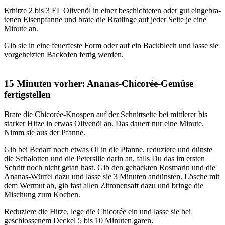
Erhit­ze 2 bis 3 EL Oli­ven­öl in einer beschich­te­ten oder gut ein­ge­bra­
te­nen Eisen­pfan­ne und bra­te die Brat­lin­ge auf jeder Sei­te je eine
Minu­te an.
Gib sie in eine feu­er­fes­te Form oder auf ein Back­blech und las­se sie
vor­ge­heiz­ten Back­ofen fer­tig wer­den.
15 Minuten vorher: Ananas-Chicorée-Gemüse
fertigstellen
Bra­te die Chi­co­rée-Knos­pen auf der Schnitt­sei­te bei mitt­le­rer bis
star­ker Hit­ze in etwas Oli­ven­öl an. Das dau­ert nur eine Minu­te.
Nimm sie aus der Pfan­ne.
Gib bei Bedarf noch etwas Öl in die Pfan­ne, redu­zie­re und düns­te
die Scha­lot­ten und die Peter­si­lie dar­in an, falls Du das im ers­ten
Schritt noch nicht getan hast. Gib den gehack­ten Ros­ma­rin und die
Ana­nas-Wür­fel dazu und las­se sie 3 Minu­ten andüns­ten. Lösche mit
dem Wer­mut ab, gib fast allen Zitro­nen­saft dazu und brin­ge die
Mischung zum Kochen.
Redu­zie­re die Hit­ze, lege die Chi­co­rée ein und las­se sie bei
geschlos­se­nem Deckel 5 bis 10 Minu­ten garen.