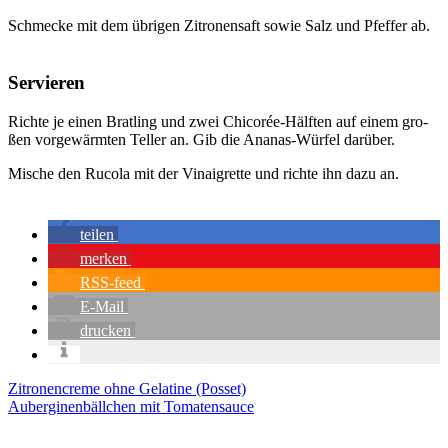
Schme­cke mit dem übri­gen Zitro­nen­saft sowie Salz und Pfef­fer ab.
Servieren
Rich­te je einen Brat­ling und zwei Chi­co­rée-Hälf­ten auf einem gro­
ßen vor­ge­wärm­ten Tel­ler an. Gib die Ana­nas-Wür­fel dar­über.
Mische den Ruco­la mit der Vin­ai­gret­te und rich­te ihn dazu an.
tei­len
mer­ken
RSS-feed
E‑Mail
dru­cken
Zitronencreme ohne Gelatine (Posset)
Auberginenbällchen mit Tomatensauce