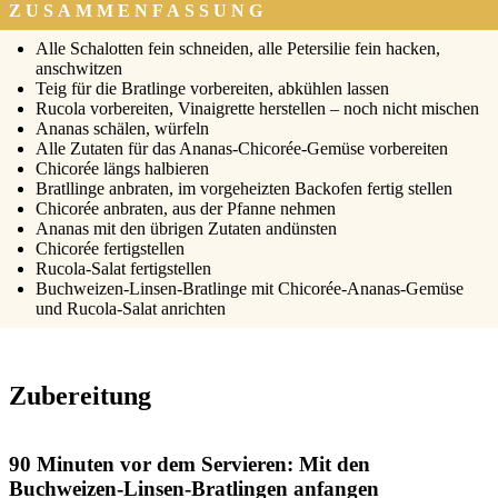
ZUSAMMENFASSUNG
Alle Scha­lot­ten fein schnei­den, alle Peter­si­lie fein hacken,
anschwit­zen
Teig für die Brat­lin­ge vor­be­rei­ten, abküh­len las­sen
Ruco­la vor­be­rei­ten, Vin­ai­gret­te her­stel­len – noch nicht mischen
Ana­nas schä­len, wür­feln
Alle Zuta­ten für das Ana­nas-Chi­co­rée-Gemü­se vor­be­rei­ten
Chi­co­rée längs hal­bie­ren
Bratl­lin­ge anbra­ten, im vor­ge­heiz­ten Back­ofen fer­tig stel­len
Chi­co­rée anbra­ten, aus der Pfan­ne neh­men
Ana­nas mit den übri­gen Zuta­ten andüns­ten
Chi­co­rée fer­tig­stel­len
Ruco­la-Salat fer­tig­stel­len
Buch­wei­zen-Lin­sen-Brat­lin­ge mit Chi­co­rée-Ana­nas-Gemü­se
und Ruco­la-Salat anrich­ten
Zubereitung
90 Minuten vor dem Servieren: Mit den
Buchweizen-Linsen-Bratlingen anfangen