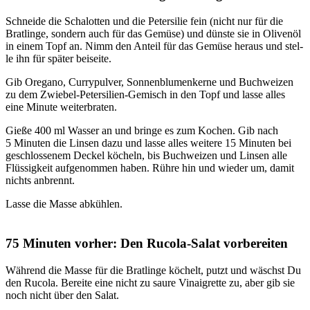
Schnei­de die Scha­lot­ten und die Peter­si­lie fein (nicht nur für die
Brat­lin­ge, son­dern auch für das Gemü­se) und düns­te sie in Oli­ven­öl
in einem Topf an. Nimm den Anteil für das Gemü­se her­aus und stel­
le ihn für spä­ter bei­sei­te.
Gib Ore­ga­no, Cur­ry­pul­ver, Son­nen­blu­men­ker­ne und Buch­wei­zen
zu dem Zwie­bel-Peter­si­li­en-Gemisch in den Topf und las­se alles
eine Minu­te wei­ter­bra­ten.
Gie­ße 400 ml Was­ser an und brin­ge es zum Kochen. Gib nach
5 Minu­ten die Lin­sen dazu und las­se alles wei­te­re 15 Minu­ten bei
geschlos­se­nem Deckel köcheln, bis Buch­wei­zen und Lin­sen alle
Flüs­sig­keit auf­ge­nom­men haben. Rüh­re hin und wie­der um, damit
nichts anbrennt.
Las­se die Mas­se abküh­len.
75 Minuten vorher: Den Rucola-Salat vorbereiten
Wäh­rend die Mas­se für die Brat­lin­ge köchelt, putzt und wäschst Du
den Ruco­la. Berei­te eine nicht zu sau­re Vin­ai­gret­te zu, aber gib sie
noch nicht über den Salat.