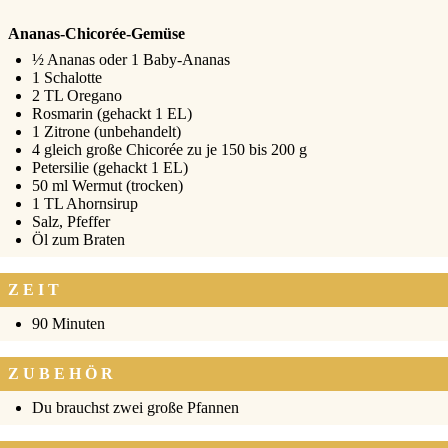
Ananas-Chicorée-Gemüse
½ Ana­nas oder 1 Baby-Ana­nas
1 Scha­lot­te
2 TL Ore­ga­no
Ros­ma­rin (gehackt 1 EL)
1 Zitro­ne (unbe­han­delt)
4 gleich gro­ße Chi­co­rée zu je 150 bis 200 g
Peter­si­lie (gehackt 1 EL)
50 ml Wer­mut (tro­cken)
1 TL Ahorn­si­rup
Salz, Pfef­fer
Öl zum Bra­ten
ZEIT
90 Minu­ten
ZUBEHÖR
Du brauchst zwei gro­ße Pfan­nen