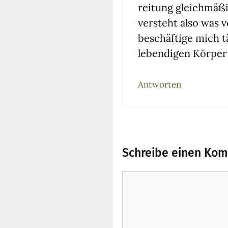
rei­tung gleich­mä­
ver­steht also was v
beschäf­ti­ge mich t
leben­di­gen Kör­per
Antworten
Schreibe einen Ko
Kommentar