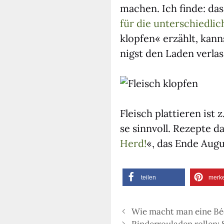
machen. Ich fin­de: das
für die unter­schied­li­
klop­fen« erzählt, kann
nigst den Laden ver­las
Fleisch plat­tie­ren ist z
se sinn­voll. Rezep­te 
Herd!
«, das Ende Augus
tei­len
mer­k
Wie macht man eine B
Rinderrouladen rollen: S