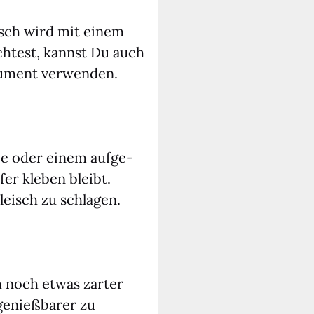
eisch wird mit einem
ch­test, kannst Du auch
ru­ment ver­wen­den.
­lie oder einem auf­ge­
fer kle­ben bleibt.
leisch zu schla­gen.
ch noch etwas zar­ter
genieß­ba­rer zu