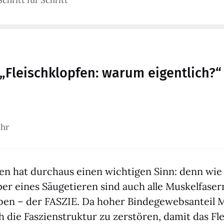
„Fleischklopfen: warum eigentlich?“
Uhr
p­fen hat durch­aus einen wich­ti­gen Sinn: denn wi
per eines Säu­ge­tie­ren sind auch alle Mus­kel­fa­se
ben – der FASZIE. Da hoher Bin­de­ge­webs­an­teil M
 die Fas­zi­en­struk­tur zu zer­stö­ren, damit das F