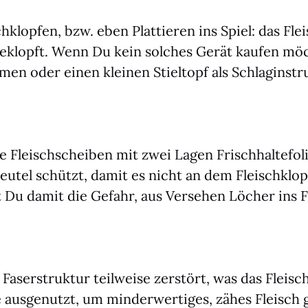
­klop­fen, bzw. eben Plat­tie­ren ins Spiel: das Fl
h geklopft. Wenn Du kein sol­ches Gerät kau­fen mö
­men oder einen klei­nen Stiel­topf als Schlag­in­st
e Fleisch­schei­ben mit zwei Lagen Frisch­hal­te­fo
beu­tel schützt, damit es nicht an dem Fleisch­klop­
 Du damit die Gefahr, aus Ver­se­hen Löcher ins F
aser­struk­tur teil­wei­se zer­stört, was das Fleis
aus­ge­nutzt, um min­der­wer­ti­ges, zähes Fleisch 