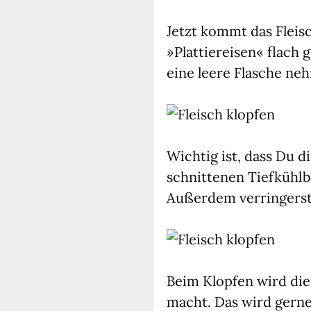
Jetzt kommt das Fleisch
»Plat­tier­ei­sen« flac
eine lee­re Fla­sche neh
Wich­tig ist, dass Du di
schnit­te­nen Tief­kühl­
Außer­dem ver­rin­gerst
Beim Klop­fen wird die F
macht. Das wird ger­ne 