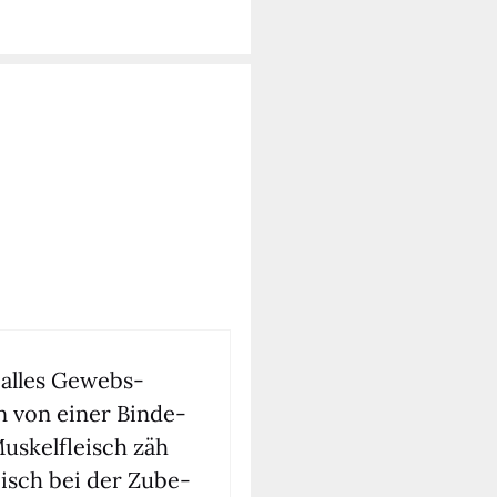
e alles Gewebs­
rn von einer Bin­de­
us­kel­fleisch zäh
leisch bei der Zube­