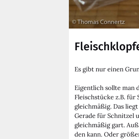
Fleischklopf
Es gibt nur einen Grun
Eigent­lich soll­te man
Fleisch­stü­cke z.B. für
gleich­mä­ßig. Das liegt
Gera­de für Schnit­zel 
gleich­mä­ßig gart. Auß
den kann. Oder grö­ße­r