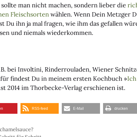
 soll­te man nicht machen, son­dern lie­ber die
ric
chen Fleisch­sor­ten
wäh­len. Wenn Dein Metz­ger D
st Du ihn ja mal fra­gen, wie ihm das gefal­len wü
­sen und nie­mals wie­der­kom­men.
.B. bei Invol­ti­ni, Rin­der­rou­la­den, Wie­ner Schnit­
dafür fin­dest Du in mei­nem ers­ten Koch­buch »
Ich
t 2014 im Thorb­ecke-Ver­lag erschie­nen ist.
en
RSS-feed
E‑Mail
dru­cken
échamelsauce?
chritt für Schritt