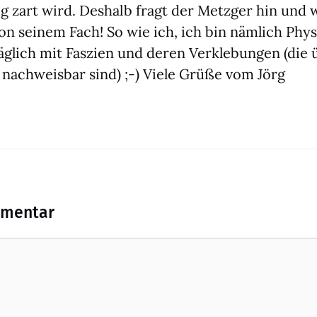
ßig zart wird. Des­halb fragt der Metz­ger hin und 
on sei­nem Fach! So wie ich, ich bin näm­lich Phy­s
äg­lich mit Fas­zi­en und deren Ver­kle­bun­gen (die
 nach­weis­bar sind) ;-) Vie­le Grü­ße vom Jörg
mmentar