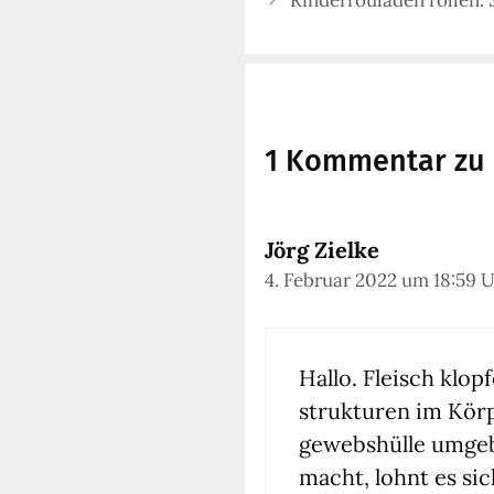
1 Kommentar zu 
Jörg Zielke
4. Februar 2022 um 18:59 
Hal­lo. Fleisch klo
struk­tu­ren im Kör­
ge­webs­hül­le umge­
macht, lohnt es sich