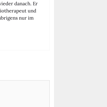
wie­der danach. Er
io­the­ra­peut und
 übri­gens nur im