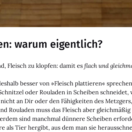
en: warum eigentlich?
d, Fleisch zu klop­fen: damit es
flach und gleich­m
 des­halb bes­ser von »Fleisch plat­tie­ren« spre­c
 Schnit­zel oder Rou­la­den in Schei­ben schnei­det,
 nicht an Dir oder den Fähig­kei­ten des Metz­gers, 
und Rou­la­den muss das Fleisch aber gleich­mä­ßig
er­dem sind manch­mal dün­ne­re Schei­ben erfor­d
e als Tier her­gibt, aus dem man sie her­aus­schnei