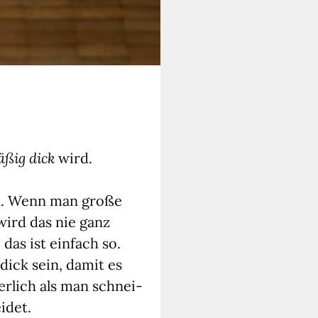
ä­ßig dick
wird.
hen. Wenn man gro­ße
 wird das nie ganz
das ist ein­fach so.
 dick sein, damit es
er­lich als man schnei­
­det.