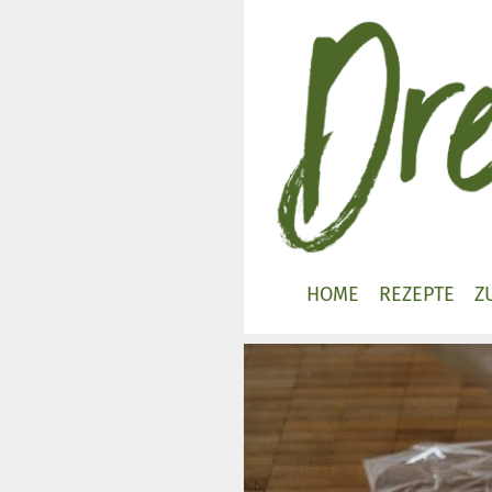
Zum
Inhalt
springen
HOME
REZEPTE
Z