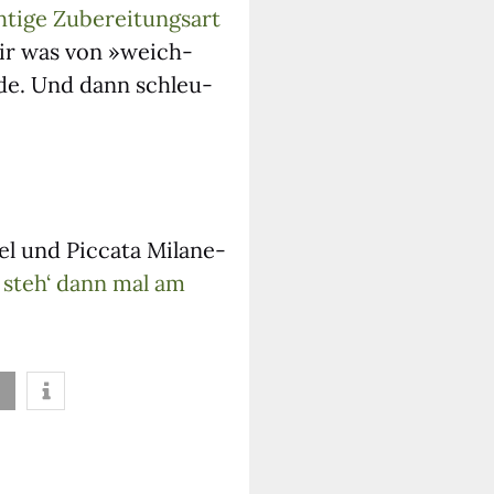
h­ti­ge Zube­rei­tungs­art
ir was von »weich­
r­de. Und dann schleu­
zel und Pic­ca­ta Mila­ne­
 steh‘ dann mal am