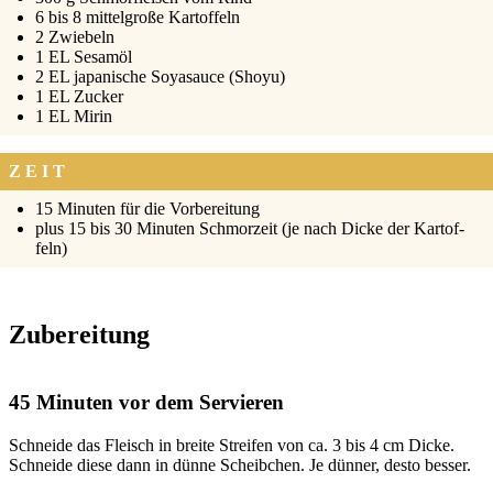
6 bis 8 mit­tel­gro­ße Kar­tof­feln
2 Zwie­beln
1 EL Sesam­öl
2 EL japa­ni­sche Soya­sauce (Sho­yu)
1 EL Zucker
1 EL Mirin
ZEIT
15 Minu­ten für die Vor­be­rei­tung
plus 15 bis 30 Minu­ten Schmor­zeit (je nach Dicke der Kar­tof­
feln)
Zubereitung
45 Minuten vor dem Servieren
Schnei­de das Fleisch in brei­te Strei­fen von ca. 3 bis 4 cm Dicke.
Schnei­de die­se dann in dün­ne Scheib­chen. Je dün­ner, des­to bes­ser.