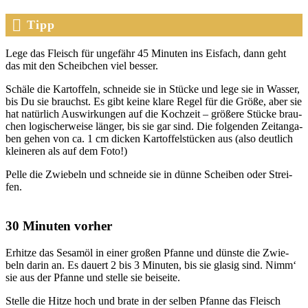
Tipp
Lege das Fleisch für unge­fähr 45 Minu­ten ins Eis­fach, dann geht
das mit den Scheib­chen viel bes­ser.
Schä­le die Kar­tof­feln, schnei­de sie in Stü­cke und lege sie in Was­ser,
bis Du sie brauchst. Es gibt kei­ne kla­re Regel für die Grö­ße, aber sie
hat natür­lich Aus­wir­kun­gen auf die Koch­zeit – grö­ße­re Stü­cke brau­
chen logi­scher­wei­se län­ger, bis sie gar sind. Die fol­gen­den Zeit­an­ga­
ben gehen von ca. 1 cm dicken Kar­tof­fel­stü­cken aus (also deut­lich
klei­ne­ren als auf dem Foto!)
Pel­le die Zwie­beln und schnei­de sie in dün­ne Schei­ben oder Strei­
fen.
30 Minuten vorher
Erhit­ze das Sesam­öl in einer gro­ßen Pfan­ne und düns­te die Zwie­
beln dar­in an. Es dau­ert 2 bis 3 Minu­ten, bis sie gla­sig sind. Nimm‘
sie aus der Pfan­ne und stel­le sie bei­sei­te.
Stel­le die Hit­ze hoch und bra­te in der sel­ben Pfan­ne das Fleisch