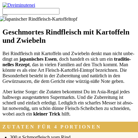
Zum
Inhalt
springen
Menü
Geschmortes Rindfleisch mit Kartoffeln
und Zwiebeln
Bei Rind­fleisch mit Kar­tof­feln und Zwie­beln denkt man nicht unbe­
dingt an
japa­ni­sches Essen
, doch han­delt es sich um ein
tra­di­tio­
nel­les Rezept
, das in vie­len Fami­li­en auf den Tisch kommt. Man
könn­te es als eine Art Fleisch-Kar­tof­fel-Ein­topf bezeich­nen. Die
Beson­der­heit besteht in der Zube­rei­tung und natür­lich in den
Gewürz­saucen, die dem Gericht eine wür­zig-süße Note geben.
Aber kei­ne Sor­ge: die Zuta­ten bekommst Du im Asia-Regal jedes
halb­wegs aus­ge­stat­te­ten Super­markts. Und die Zube­rei­tung ist
schnell und ein­fach erle­digt. Ledig­lich ein schar­fes Mes­ser ist abso­
lut not­wen­dig, um schön dün­ne Fleisch-Scheib­chen zu schnei­den,
wobei auch ein
klei­ner Trick
hilft.
ZUTATEN FÜR 4 PORTIONEN
300 g Schmor­fleisch vom Rind