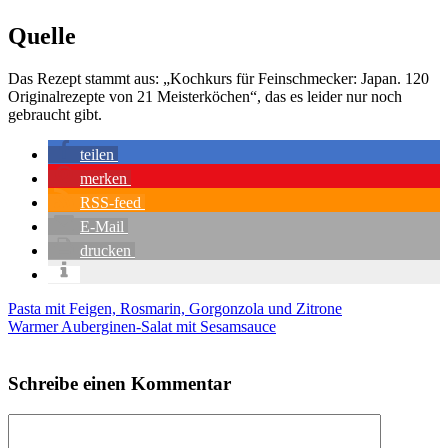
Quelle
Das Rezept stammt aus: „Koch­kurs für Fein­schme­cker: Japan. 120
Ori­gi­nal­re­zep­te von 21 Meis­ter­kö­chen“, das es lei­der nur noch
gebraucht gibt.
tei­len
mer­ken
RSS-feed
E‑Mail
dru­cken
Pasta mit Feigen, Rosmarin, Gorgonzola und Zitrone
Warmer Auberginen-Salat mit Sesamsauce
Schreibe einen Kommentar
Kommentar