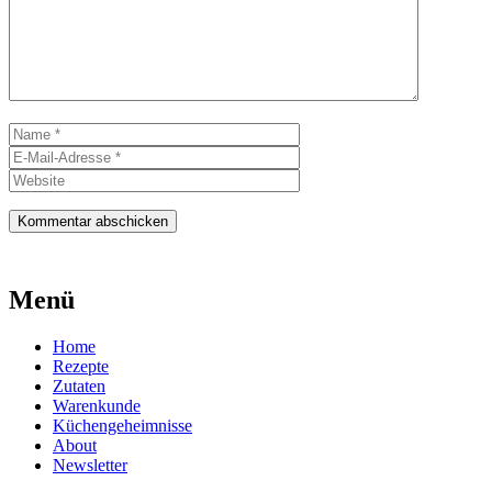
Name
E-
Mail-
Website
Adresse
Menü
Home
Rezepte
Zutaten
Warenkunde
Küchengeheimnisse
About
Newsletter