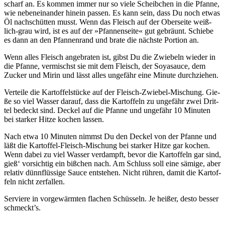
scharf an. Es kom­men immer nur so vie­le Scheib­chen in die Pfan­ne,
wie neben­ein­an­der hin­ein pas­sen. Es kann sein, dass Du noch etwas
Öl nach­schüt­ten musst. Wenn das Fleisch auf der Ober­sei­te weiß­
lich-grau wird, ist es auf der »Pfan­nen­sei­te« gut gebräunt. Schie­be
es dann an den Pfan­nen­rand und bra­te die nächs­te Por­ti­on an.
Wenn alles Fleisch ange­bra­ten ist, gibst Du die Zwie­beln wie­der in
die Pfan­ne, ver­mischst sie mit dem Fleisch, der Soya­sauce, dem
Zucker und Mirin und lässt alles unge­fähr eine Minu­te durch­zie­hen.
Ver­tei­le die Kar­tof­fel­stü­cke auf der Fleisch-Zwie­bel-Mischung. Gie­
ße so viel Was­ser dar­auf, dass die Kar­tof­feln zu unge­fähr zwei Drit­
tel bedeckt sind. Deckel auf die Pfan­ne und unge­fähr 10 Minu­ten
bei star­ker Hit­ze kochen las­sen.
Nach etwa 10 Minu­ten nimmst Du den Deckel von der Pfan­ne und
läßt die Kar­tof­fel-Fleisch-Mischung bei star­ker Hit­ze gar kochen.
Wenn dabei zu viel Was­ser ver­dampft, bevor die Kar­tof­feln gar sind,
gieß‘ vor­sich­tig ein biß­chen nach. Am Schluss soll eine sämi­ge, aber
rela­tiv dünn­flüs­si­ge Sau­ce ent­ste­hen. Nicht rüh­ren, damit die Kar­tof­
feln nicht zer­fal­len.
Ser­vie­re in vor­ge­wärm­ten fla­chen Schüs­seln. Je hei­ßer, des­to bes­ser
schmeckt’s.