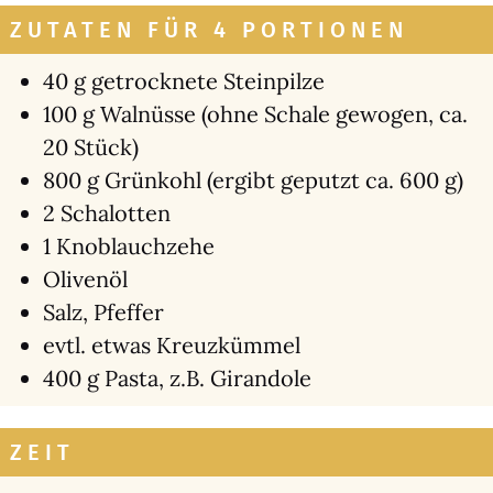
ZUTATEN FÜR 4 PORTIONEN
40 g getrock­ne­te Stein­pil­ze
100 g Wal­nüs­se (ohne Scha­le gewo­gen, ca.
20 Stück)
800 g Grün­kohl (ergibt geputzt ca. 600 g)
2 Scha­lot­ten
1 Knob­lauch­ze­he
Oli­ven­öl
Salz, Pfef­fer
evtl. etwas Kreuz­küm­mel
400 g Pas­ta, z.B. Giran­do­le
ZEIT