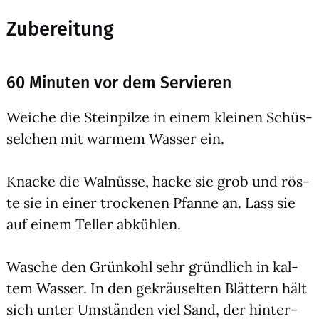
Zubereitung
60 Minuten vor dem Servieren
Wei­che die Stein­pil­ze in einem klei­nen Schüs­
sel­chen mit war­mem Was­ser ein.
Kna­cke die Wal­nüs­se, hacke sie grob und rös­
te sie in einer tro­cke­nen Pfan­ne an. Lass sie
auf einem Tel­ler abküh­len.
Wasche den Grün­kohl sehr gründ­lich in kal­
tem Was­ser. In den gekräu­sel­ten Blät­tern hält
sich unter Umstän­den viel Sand, der hin­ter­