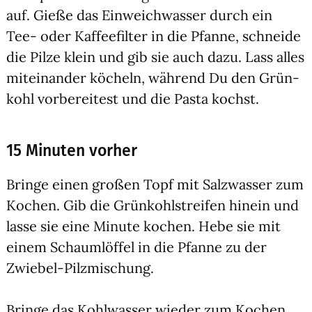
auf. Gie­ße das Ein­weich­was­ser durch ein
Tee- oder Kaf­fee­fil­ter in die Pfan­ne, schnei­de
die Pil­ze klein und gib sie auch dazu. Lass alles
mit­ein­an­der köcheln, wäh­rend Du den Grün­
kohl vor­be­rei­test und die Pas­ta kochst.
15 Minuten vorher
Brin­ge einen gro­ßen Topf mit Salz­was­ser zum
Kochen. Gib die Grün­kohl­strei­fen hin­ein und
las­se sie eine Minu­te kochen. Hebe sie mit
einem Schaum­löf­fel in die Pfan­ne zu der
Zwie­bel-Pilz­mi­schung.
Brin­ge das Kohl­was­ser wie­der zum Kochen