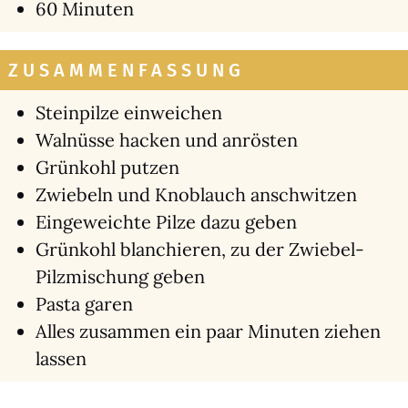
60 Minu­ten
ZUSAMMENFASSUNG
Stein­pil­ze ein­wei­chen
Wal­nüs­se hacken und anrös­ten
Grün­kohl put­zen
Zwie­beln und Knob­lauch anschwit­zen
Ein­ge­weich­te Pil­ze dazu geben
Grün­kohl blan­chie­ren, zu der Zwie­bel-
Pilz­mi­schung geben
Pas­ta garen
Alles zusam­men ein paar Minu­ten zie­hen
las­sen