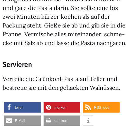
und gare die Pas­ta dar­in. Sie soll­te eine bis
zwei Minu­ten kür­zer kochen als auf der
Packung steht. Gie­ße sie ab und gib sie in die
Pfan­ne. Ver­mische alles mit­ein­an­der, schme­
cke mit Salz ab und las­se die Pas­ta nach­ga­ren.
Servieren
Ver­tei­le die Grün­kohl-Pas­ta auf Tel­ler und
bestreue sie mit den gehack­ten Wal­nüs­sen.
tei­len
mer­ken
RSS-feed
E‑Mail
dru­cken