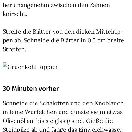
her unan­ge­nehm zwi­schen den Zäh­nen
knirscht.
Strei­fe die Blät­ter von den dicken Mit­tel­rip­
pen ab. Schnei­de die Blät­ter in 0,5 cm brei­te
Strei­fen.
30 Minuten vorher
Schnei­de die Scha­lot­ten und den Knob­lauch
in fei­ne Wür­fel­chen und düns­te sie in etwas
Oli­ven­öl an, bis sie gla­sig sind. Gie­ße die
Stein­pil­ze ab und fan­ge das Ein­weich­was­ser