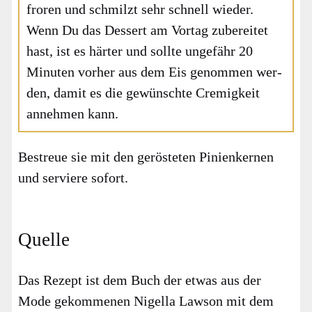
fro­ren und schmilzt sehr schnell wie­der.
Wenn Du das Des­sert am Vor­tag zube­rei­tet
hast, ist es här­ter und soll­te unge­fähr 20
Minu­ten vor­her aus dem Eis genom­men wer­
den, damit es die gewünsch­te Cre­mig­keit
anneh­men kann.
Bestreue sie mit den gerös­te­ten Pini­en­ker­nen
und ser­vie­re sofort.
Quelle
Das Rezept ist dem Buch der etwas aus der
Mode gekom­me­nen Nigel­la Law­son mit dem