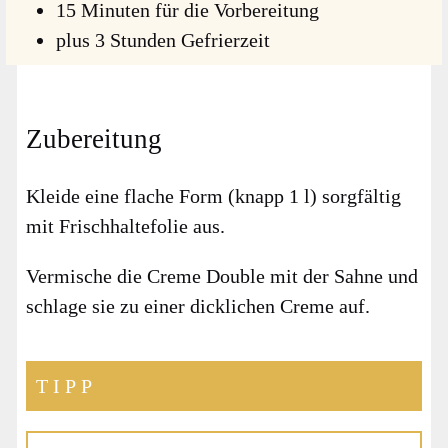
15 Minu­ten für die Vor­be­rei­tung
plus 3 Stun­den Gefrier­zeit
Zubereitung
Klei­de eine fla­che Form (knapp 1 l) sorg­fäl­tig
mit Frisch­hal­te­fo­lie aus.
Ver­mische die Creme Dou­ble mit der Sah­ne und
schla­ge sie zu einer dick­li­chen Creme auf.
TIPP