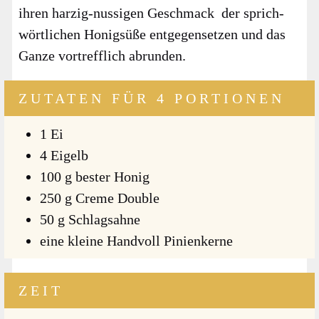
ihren har­zig-nussi­gen Geschmack der sprich­
wört­li­chen Honig­sü­ße ent­ge­gen­set­zen und das
Gan­ze vor­treff­lich abrun­den.
ZUTATEN FÜR 4 PORTIONEN
1 Ei
4 Eigelb
100 g bes­ter Honig
250 g Creme Dou­ble
50 g Schlag­sah­ne
eine klei­ne Hand­voll Pini­en­ker­ne
ZEIT