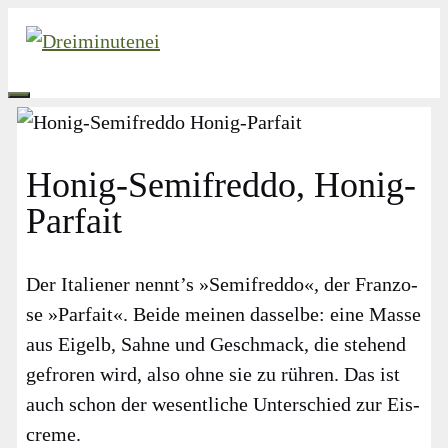
Zum
Inhalt
springen
MENÜ
Honig-Semifreddo, Honig-
Parfait
Der Ita­lie­ner nennt’s »Semi­fred­do«, der Fran­zo­
se »Par­fait«. Bei­de mei­nen das­sel­be: eine Mas­se
aus Eigelb, Sah­ne und Geschmack, die ste­hend
gefro­ren wird, also ohne sie zu rüh­ren. Das ist
auch schon der wesent­li­che Unter­schied zur Eis­
creme.