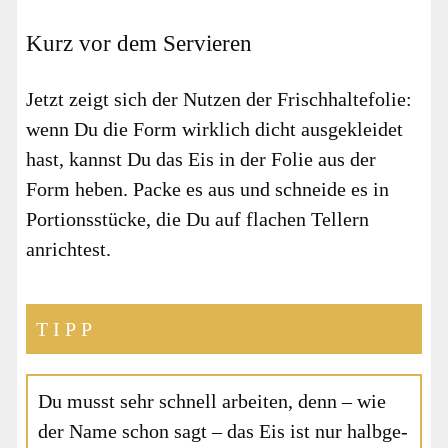
Kurz vor dem Servieren
Jetzt zeigt sich der Nut­zen der Frisch­hal­te­fo­lie:
wenn Du die Form wirk­lich dicht aus­ge­klei­det
hast, kannst Du das Eis in der Folie aus der
Form heben. Packe es aus und schnei­de es in
Por­ti­ons­stü­cke, die Du auf fla­chen Tel­lern
anrich­test.
TIPP
Du musst sehr schnell arbei­ten, denn – wie
der Name schon sagt – das Eis ist nur halb­ge­