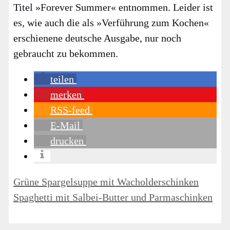
Titel »Fore­ver Sum­mer« ent­nom­men. Lei­der ist
es, wie auch die als »Ver­füh­rung zum Kochen«
erschie­ne­ne deut­sche Aus­ga­be, nur noch
gebraucht zu bekom­men.
tei­len
mer­ken
RSS-feed
E‑Mail
dru­cken
Grüne Spargelsuppe mit Wacholderschinken
Spaghetti mit Salbei-Butter und Parmaschinken