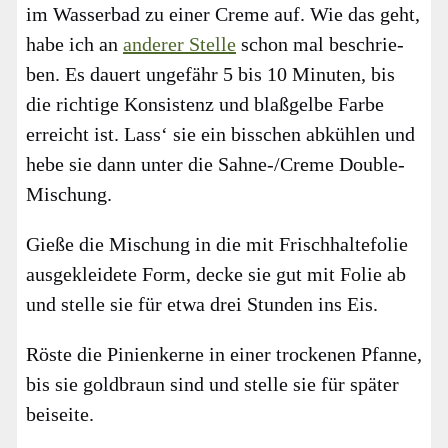
im Was­ser­bad zu einer Creme auf. Wie das geht,
habe ich an
ande­rer Stel­le
schon mal beschrie­
ben. Es dau­ert unge­fähr 5 bis 10 Minu­ten, bis
die rich­ti­ge Kon­sis­tenz und blaß­gel­be Far­be
erreicht ist. Lass‘ sie ein biss­chen abküh­len und
hebe sie dann unter die Sah­ne-/Creme Dou­ble-
Mischung.
Gie­ße die Mischung in die mit Frisch­hal­te­fo­lie
aus­ge­klei­de­te Form, decke sie gut mit Folie ab
und stel­le sie für etwa drei Stun­den ins Eis.
Rös­te die Pini­en­ker­ne in einer tro­cke­nen Pfan­ne,
bis sie gold­braun sind und stel­le sie für spä­ter
bei­sei­te.