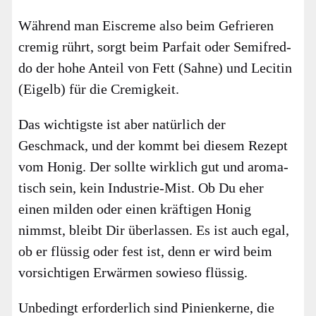
Wäh­rend man Eis­creme also beim Gefrie­ren
cre­mig rührt, sorgt beim Par­fait oder Semi­fred­
do der hohe Anteil von Fett (Sah­ne) und Leci­tin
(Eigelb) für die Cre­mig­keit.
Das wich­tigs­te ist aber natür­lich der
Geschmack, und der kommt bei die­sem Rezept
vom Honig. Der soll­te wirk­lich gut und aro­ma­
tisch sein, kein Indus­trie-Mist. Ob Du eher
einen mil­den oder einen kräf­ti­gen Honig
nimmst, bleibt Dir über­las­sen. Es ist auch egal,
ob er flüs­sig oder fest ist, denn er wird beim
vor­sich­ti­gen Erwär­men sowie­so flüs­sig.
Unbe­dingt erfor­der­lich sind Pini­en­ker­ne, die