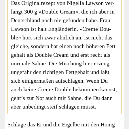
Das Ori­gi­nal­re­zept von Nigel­la Law­son ver­
langt 300 g »Dou­ble Cream«, die ich aber in
Deutsch­land noch nie gefun­den habe. Frau
Law­son ist halt Eng­län­de­rin. »Creme Dou­
ble« hört sich zwar ähn­lich an, ist nicht das
glei­che, son­dern hat einen noch höhe­ren Fett­
ge­halt als Dou­ble Cream und erst recht als
nor­ma­le Sah­ne. Die Mischung hier erzeugt
unge­fähr den rich­ti­gen Fett­ge­halt und läßt
sich eini­ger­ma­ßen auf­schla­gen. Wenn Du
auch kei­ne Creme Dou­ble bekom­men kannst,
geht’s zur Not auch mit Sah­ne, die Du dann
aber unbe­dingt steif schla­gen musst.
Schla­ge das Ei und die Eigel­be mit den Honig