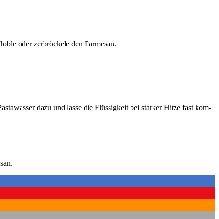
Hob­le oder zer­brö­cke­le den Par­me­san.
­ta­was­ser dazu und las­se die Flüs­sig­keit bei star­ker Hit­ze fast kom­
­san.