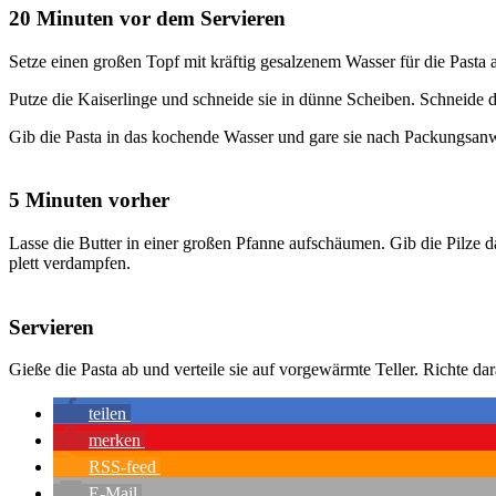
20 Minuten vor dem Servieren
Set­ze einen gro­ßen Topf mit kräf­tig gesal­ze­nem Was­ser für die Pas­ta 
Put­ze die Kai­ser­lin­ge und schnei­de sie in dün­ne Schei­ben. Schnei­de d
Gib die Pas­ta in das kochen­de Was­ser und gare sie nach Packungs­an­
5 Minuten vorher
Las­se die But­ter in einer gro­ßen Pfan­ne auf­schäu­men. Gib die Pil­ze da
plett ver­damp­fen.
Servieren
Gie­ße die Pas­ta ab und ver­tei­le sie auf vor­ge­wärm­te Tel­ler. Rich­te da
tei­len
mer­ken
RSS-feed
E‑Mail