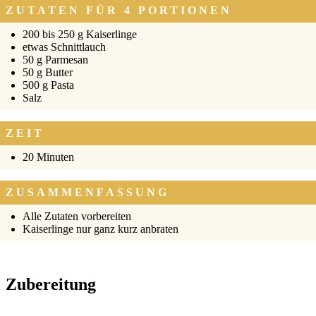
ZUTATEN FÜR 4 PORTIONEN
200 bis 250 g Kai­ser­lin­ge
etwas Schnitt­lauch
50 g Par­me­san
50 g But­ter
500 g Pas­ta
Salz
ZEIT
20 Minu­ten
ZUSAMMENFASSUNG
Alle Zuta­ten vor­be­rei­ten
Kai­ser­lin­ge nur ganz kurz anbra­ten
Zubereitung