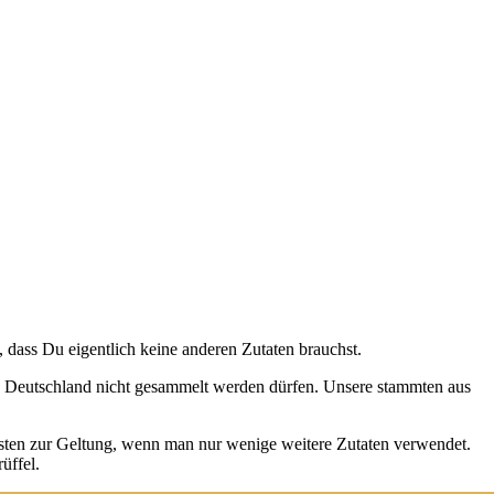
ch, dass Du eigent­lich kei­ne ande­ren Zuta­ten brauchst.
e in Deutsch­land nicht gesam­melt wer­den dür­fen. Unse­re stamm­ten aus
es­ten zur Gel­tung, wenn man nur weni­ge wei­te­re Zuta­ten ver­wen­det.
üf­fel.