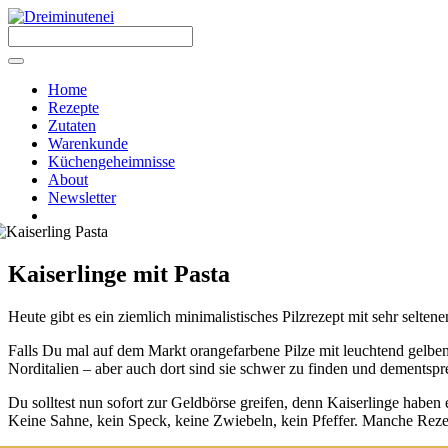
Zum
Inhalt
springen
Menü
Home
Rezepte
Zutaten
Warenkunde
Küchengeheimnisse
About
Newsletter
Kaiserlinge mit Pasta
Heu­te gibt es ein ziem­lich mini­ma­lis­ti­sches Pilz­re­zept mit sehr sel­t
Falls Du mal auf dem Markt oran­ge­far­be­ne Pil­ze mit leuch­tend gel­ben
Nord­ita­li­en – aber auch dort sind sie schwer zu fin­den und dem­entspre
Du soll­test nun sofort zur Geld­bör­se grei­fen, denn Kai­ser­lin­ge habe
Kei­ne Sah­ne, kein Speck, kei­ne Zwie­beln, kein Pfef­fer. Man­che Rezep­