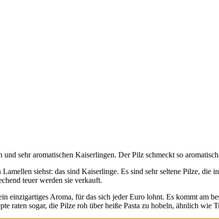
e­nen und sehr aro­ma­ti­schen Kai­ser­lin­gen. Der Pilz schmeckt so aro­ma­tis
 Lamel­len siehst: das sind Kai­ser­lin­ge. Es sind sehr sel­te­ne Pil­ze, di
­chend teu­er wer­den sie ver­kauft.
n ein ein­zig­ar­ti­ges Aro­ma, für das sich jeder Euro lohnt. Es kommt am b
te raten sogar, die Pil­ze roh über hei­ße Pas­ta zu hobeln, ähn­lich wie Tr