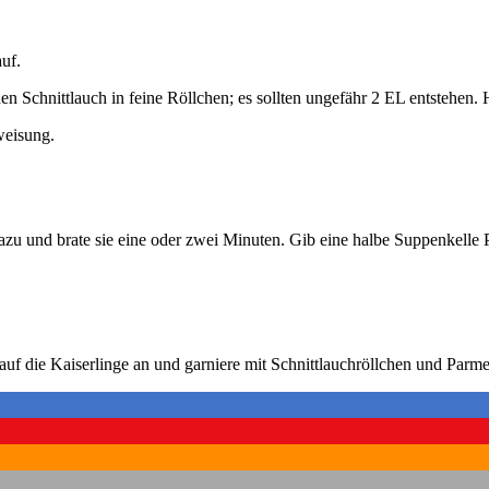
auf.
en Schnitt­lauch in fei­ne Röll­chen; es soll­ten unge­fähr 2 EL ent­ste­hen. 
wei­sung.
zu und bra­te sie eine oder zwei Minu­ten. Gib eine hal­be Sup­pen­kel­le Pas
r­auf die Kai­ser­lin­ge an und gar­nie­re mit Schnitt­lauch­röll­chen und Par­me