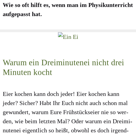
Wie so oft hilft es, wenn man im Phy­sik­un­ter­richt
auf­ge­passt hat.
Warum ein Dreiminutenei nicht drei
Minuten kocht
Eier kochen kann doch jeder! Eier kochen kann
jeder? Sicher? Habt Ihr Euch nicht auch schon mal
gewun­dert, war­um Eure Früh­stücks­ei­er nie so wer­
den, wie beim letz­ten Mal? Oder war­um ein Drei­mi­
nu­te­nei eigent­lich so heißt, obwohl es doch irgend­