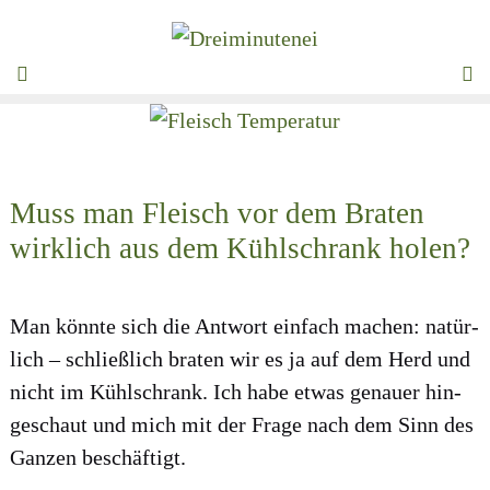
Zum
Inhalt
MENÜ
springen
Muss man Fleisch vor dem Braten
wirklich aus dem Kühlschrank holen?
Man könn­te sich die Ant­wort ein­fach machen: natür­
lich – schließ­lich bra­ten wir es ja auf dem Herd und
nicht im Kühl­schrank. Ich habe etwas genau­er hin­
ge­schaut und mich mit der Fra­ge nach dem Sinn des
Gan­zen beschäf­tigt.