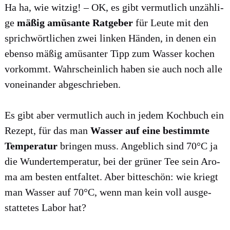
Ha ha, wie wit­zig! – OK, es gibt ver­mut­lich unzäh­li­
ge
mäßig amü­san­te Rat­ge­ber
für Leu­te mit den
sprich­wört­li­chen zwei lin­ken Hän­den, in denen ein
eben­so mäßig amü­san­ter Tipp zum Was­ser kochen
vor­kommt. Wahr­schein­lich haben sie auch noch alle
von­ein­an­der abge­schrie­ben.
Es gibt aber ver­mut­lich auch in jedem Koch­buch ein
Rezept, für das man
Was­ser auf eine bestimm­te
Tem­pe­ra­tur
brin­gen muss. Angeb­lich sind 70°C ja
die Wun­der­tem­pe­ra­tur, bei der grü­ner Tee sein Aro­
ma am bes­ten ent­fal­tet. Aber bit­te­schön: wie kriegt
man Was­ser auf 70°C, wenn man kein voll aus­ge­
stat­te­tes Labor hat?