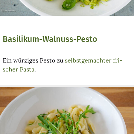
Basilikum-Walnuss-Pesto
Ein wür­zi­ges Pes­to zu
selbst­ge­mach­ter fri­
scher Pas­ta
.