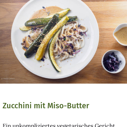
Zucchini mit Miso-Butter
Ein unkom­pli­zier­tes vege­ta­ri­sches Gericht,