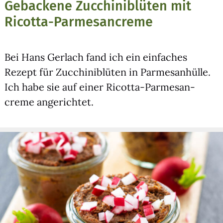
Gebackene Zucchiniblüten mit
Ricotta-Parmesancreme
Bei Hans Ger­lach fand ich ein ein­fa­ches
Rezept für Zuc­chi­ni­blü­ten in Par­me­san­hül­le.
Ich habe sie auf einer Ricot­ta-Par­me­san­
creme ange­rich­tet.