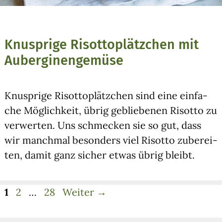
Knusprige Risottoplätzchen mit
Auberginengemüse
Knusp­ri­ge Risot­to­plätz­chen sind eine ein­fa­
che Mög­lich­keit, übrig geblie­be­nen Risot­to zu
ver­wer­ten. Uns schme­cken sie so gut, dass
wir manch­mal beson­ders viel Risot­to zube­rei­
ten, damit ganz sicher etwas übrig bleibt.
Seite
Seite
Seite
1
2
…
28
Weiter
→