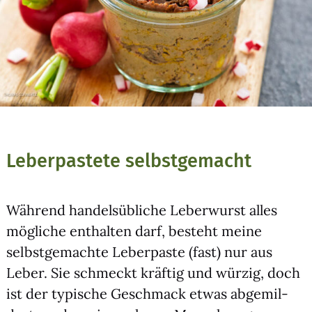
Leberpastete selbstgemacht
Wäh­rend han­dels­üb­li­che Leber­wurst alles
mög­li­che ent­hal­ten darf, besteht mei­ne
selbst­ge­mach­te Leber­pas­te (fast) nur aus
Leber. Sie schmeckt kräf­tig und wür­zig, doch
ist der typi­sche Geschmack etwas abge­mil­