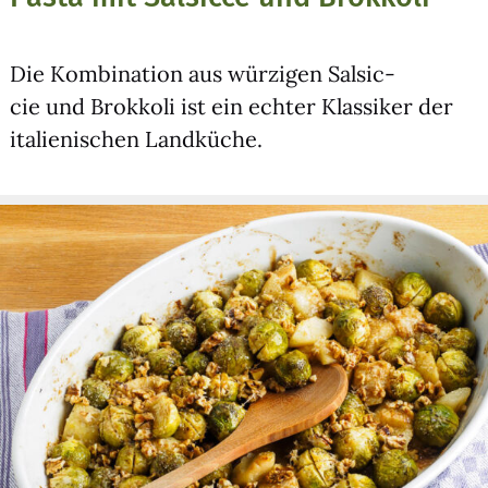
Die Kom­bi­na­ti­on aus wür­zi­gen Sal­sic­
cie und Brok­ko­li ist ein ech­ter Klas­si­ker der
ita­lie­ni­schen Land­kü­che.