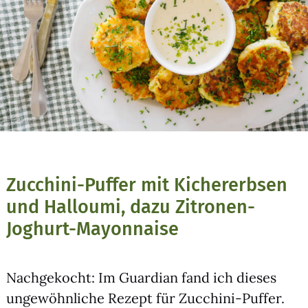
Zucchini-Puffer mit Kichererbsen
und Halloumi, dazu Zitronen-
Joghurt-Mayonnaise
Nach­ge­kocht: Im Guar­di­an fand ich die­ses
unge­wöhn­li­che Rezept für Zuc­chi­ni-Puf­fer.