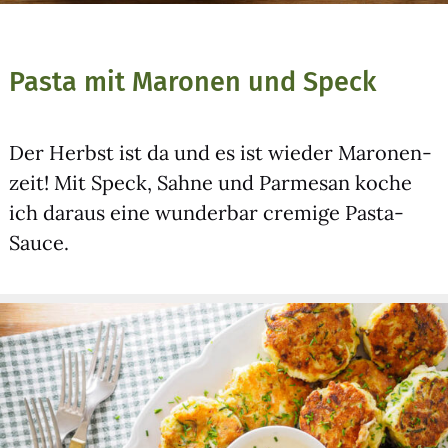
Pasta mit Maronen und Speck
Der Herbst ist da und es ist wie­der Maro­nen­
zeit! Mit Speck, Sah­ne und Par­me­san koche
ich dar­aus eine wun­der­bar cre­mi­ge Pas­ta-
Sau­ce.