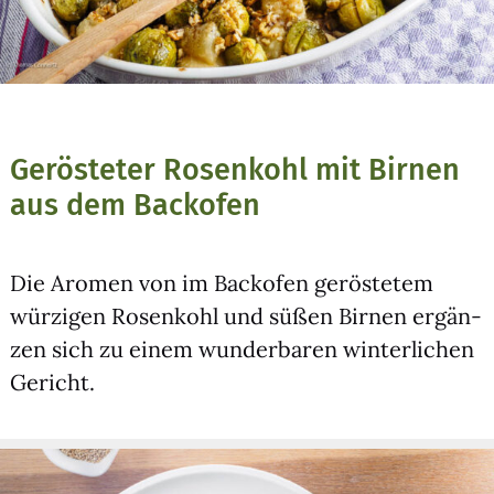
Gerösteter Rosenkohl mit Birnen
aus dem Backofen
Die Aro­men von im Back­ofen gerös­te­tem
wür­zi­gen Rosen­kohl und süßen Bir­nen ergän­
zen sich zu einem wun­der­ba­ren win­ter­li­chen
Gericht.