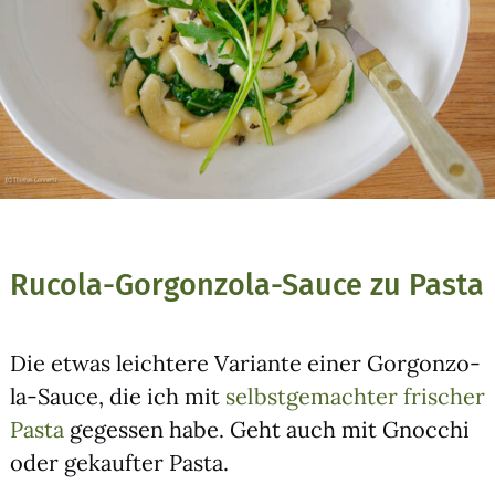
Rucola-Gorgonzola-Sauce zu Pasta
Die etwas leich­te­re Vari­an­te einer Gor­gon­zo­
la-Sau­ce, die ich mit
selbst­ge­mach­ter fri­scher
Pas­ta
geges­sen habe. Geht auch mit Gnoc­chi
oder gekauf­ter Pas­ta.