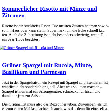
Sommerlicher Risotto mit Minze und
Zitronen
Risot­to ist ein streß­frei­es Essen. Die meis­ten Zuta­ten hat man sowie­
so im Haus oder kann sie im Super­markt um die Ecke schnell kau­
fen. Auch die Zube­rei­tung ist nicht beson­ders schwie­rig, wenn Du
ein paar Tipps beach­test.
Grüner Spargel mit Rucola, Minze,
Basilikum und Parmesan
Jetzt in der Spar­gel­sai­son ein Rezept mit Spar­gel zu prä­sen­tie­ren, ist
wahr­lich nicht son­der­lich ori­gi­nell. Aber was soll man machen –
Spar­gel ist nun mal ein Sai­son­ge­mü­se, schmeckt nur frisch und
damit nur jetzt zur Sai­son.
Die Ori­gi­na­li­tät muss also das Rezept her­ge­ben. Zuge­ge­ben: als ich
es zum ers­ten Mal las, dach­te ich auch, was das denn für eine selt­sa­