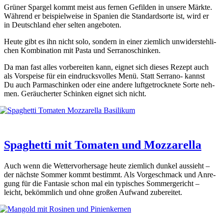
Grü­ner Spar­gel kommt meist aus fer­nen Gefil­den in unse­re Märk­te.
Wäh­rend er bei­spiel­wei­se in Spa­ni­en die Stan­dard­sor­te ist, wird er
in Deutsch­land eher sel­ten ange­bo­ten.
Heu­te gibt es ihn nicht solo, son­dern in einer ziem­lich unwi­der­steh­li­
chen Kom­bi­na­ti­on mit Pas­ta und Ser­ra­no­schin­ken.
Da man fast alles vor­be­rei­ten kann, eig­net sich die­ses Rezept auch
als Vor­spei­se für ein ein­drucks­vol­les Menü. Statt Ser­ra­no- kannst
Du auch Par­ma­schin­ken oder eine ande­re luft­ge­trock­ne­te Sor­te neh­
men. Geräu­cher­ter Schin­ken eig­net sich nicht.
Spaghetti mit Tomaten und Mozzarella
Auch wenn die Wet­ter­vor­her­sa­ge heu­te ziem­lich dun­kel aus­sieht –
der nächs­te Som­mer kommt bestimmt. Als Vor­ge­schmack und Anre­
gung für die Fan­ta­sie schon mal ein typi­sches Som­mer­ge­richt –
leicht, bekömm­lich und ohne gro­ßen Auf­wand zube­rei­tet.