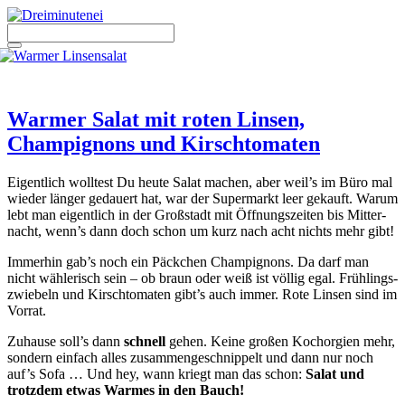
Zum
Inhalt
springen
Menü
Warmer Salat mit roten Linsen,
Champignons und Kirschtomaten
Eigent­lich woll­test Du heu­te Salat machen, aber weil’s im Büro mal
wie­der län­ger gedau­ert hat, war der Super­markt leer gekauft. War­um
lebt man eigent­lich in der Groß­stadt mit Öff­nungs­zei­ten bis Mit­ter­
nacht, wenn’s dann doch schon um kurz nach acht nichts mehr gibt!
Immer­hin gab’s noch ein Päck­chen Cham­pi­gnons. Da darf man
nicht wäh­le­risch sein – ob braun oder weiß ist völ­lig egal. Früh­lings­
zwie­beln und Kirsch­to­ma­ten gibt’s auch immer. Rote Lin­sen sind im
Vor­rat.
Zuhau­se soll’s dann
schnell
gehen. Kei­ne gro­ßen Kochor­gi­en mehr,
son­dern ein­fach alles zusam­men­ge­schnip­pelt und dann nur noch
auf’s Sofa … Und hey, wann kriegt man das schon:
Salat und
trotz­dem etwas War­mes in den Bauch!