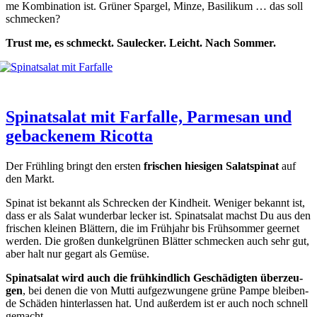
me Kom­bi­na­ti­on ist. Grü­ner Spar­gel, Min­ze, Basi­li­kum … das soll
schme­cken?
Trust me, es schmeckt. Saul­ecker. Leicht. Nach Som­mer.
Spinatsalat mit Farfalle, Parmesan und
gebackenem Ricotta
Der Früh­ling bringt den ers­ten
fri­schen hie­si­gen Salat­spi­nat
auf
den Markt.
Spi­nat ist bekannt als Schre­cken der Kind­heit. Weni­ger bekannt ist,
dass er als Salat wun­der­bar lecker ist. Spi­nat­sa­lat machst Du aus den
fri­schen klei­nen Blät­tern, die im Früh­jahr bis Früh­som­mer geer­net
wer­den. Die gro­ßen dun­kel­grü­nen Blät­ter schme­cken auch sehr gut,
aber halt nur gegart als Gemü­se.
Spi­nat­sa­lat wird auch die früh­kind­lich Geschä­dig­ten über­zeu­
gen
, bei denen die von Mut­ti auf­ge­zwun­ge­ne grü­ne Pam­pe blei­ben­
de Schä­den hin­ter­las­sen hat. Und außer­dem ist er auch noch schnell
gemacht.