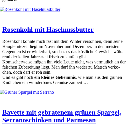
Rosenkohl mit Haselnussbutter
Rosen­kohl könn­te mich fast mit dem Win­ter ver­söh­nen, denn sei­ne
Haupt­ern­te­zeit liegt im Novem­ber und Dezem­ber. In den meis­ten
Gegen­den ist er win­ter­hart, so dass es das köst­li­che Gewächs wäh­
rend der kal­ten Jah­res­zeit frisch zu kau­fen gibt.
Komi­scher­wei­se mögen ihn vie­le Leu­te nicht, was ver­mut­lich an der
fal­schen Zube­rei­tung liegt. Man darf ihn weder zu Matsch ver­ko­
chen, doch darf er roh sein.
Und es gibt noch
ein klei­nes Geheim­nis
, wie man aus den grü­nen
Knöll­chen ein wun­der­ba­res Gemü­se zau­bert …
Bavette mit gebratenem grünen Spargel,
Serranoschinken und Parmesan