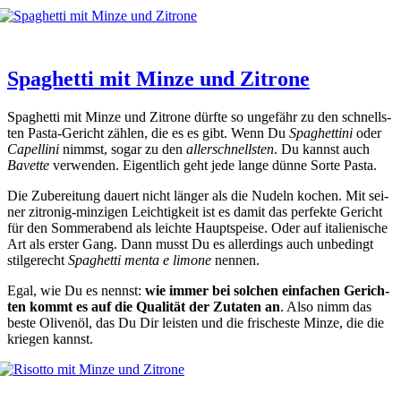
Spaghetti mit Minze und Zitrone
Spa­ghet­ti mit Min­ze und Zitro­ne dürf­te so unge­fähr zu den schnells­
ten Pas­ta-Gericht zäh­len, die es es gibt. Wenn Du
Spa­ghet­ti­ni
oder
Capel­li­ni
nimmst, sogar zu den
aller­schnells­ten
. Du kannst auch
Bavet­te
ver­wen­den. Eigent­lich geht jede lan­ge dün­ne Sor­te Pas­ta.
Die Zube­rei­tung dau­ert nicht län­ger als die Nudeln kochen. Mit sei­
ner zitro­nig-min­zi­gen Leich­tig­keit ist es damit das per­fek­te Gericht
für den Som­mer­abend als leich­te Haupt­spei­se. Oder auf ita­lie­ni­sche
Art als ers­ter Gang. Dann musst Du es aller­dings auch unbe­dingt
stil­ge­recht
Spa­ghet­ti men­ta e limo­ne
nen­nen.
Egal, wie Du es nennst:
wie immer bei sol­chen ein­fa­chen Gerich­
ten kommt es auf die Qua­li­tät der Zuta­ten an
. Also nimm das
bes­te Oli­ven­öl, das Du Dir leis­ten und die fri­sches­te Min­ze, die die
krie­gen kannst.