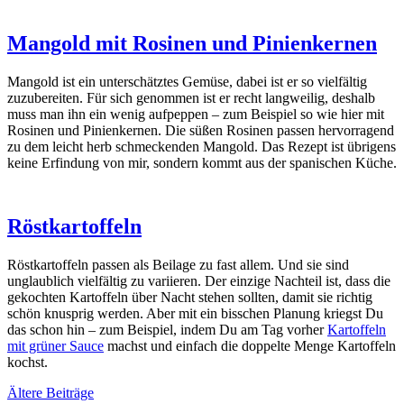
Mangold mit Rosinen und Pinienkernen
Man­gold ist ein unter­schätz­tes Gemü­se, dabei ist er so viel­fäl­tig
zuzu­be­rei­ten. Für sich genom­men ist er recht lang­wei­lig, des­halb
muss man ihn ein wenig auf­pep­pen – zum Bei­spiel so wie hier mit
Rosi­nen und Pini­en­ker­nen. Die süßen Rosi­nen pas­sen her­vor­ra­gend
zu dem leicht herb schme­cken­den Man­gold. Das Rezept ist übri­gens
kei­ne Erfin­dung von mir, son­dern kommt aus der spa­ni­schen Küche.
Röstkartoffeln
Röst­kar­tof­feln pas­sen als Bei­la­ge zu fast allem. Und sie sind
unglaub­lich viel­fäl­tig zu vari­ie­ren. Der ein­zi­ge Nach­teil ist, dass die
gekoch­ten Kar­tof­feln über Nacht ste­hen soll­ten, damit sie rich­tig
schön knusp­rig wer­den. Aber mit ein biss­chen Pla­nung kriegst Du
das schon hin – zum Bei­spiel, indem Du am Tag vor­her
Kar­tof­feln
mit grü­ner Sau­ce
machst und ein­fach die dop­pel­te Men­ge Kar­tof­feln
kochst.
Ältere Beiträge