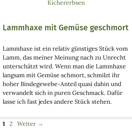
Lammhaxe mit Gemüse geschmort
Lamm­ha­xe ist ein rela­tiv güns­ti­ges Stück vom
Lamm, das mei­ner Mei­nung nach zu Unrecht
unter­schätzt wird. Wenn man die Lamm­ha­xe
lang­sam mit Gemü­se schmort, schmilzt ihr
hoher Bin­de­ge­we­be-Anteil qua­si dahin und
ver­wan­delt sich in puren Geschmack. Dafür
las­se ich fast jedes ande­re Stück ste­hen.
Seite
Seite
1
2
Weiter
→