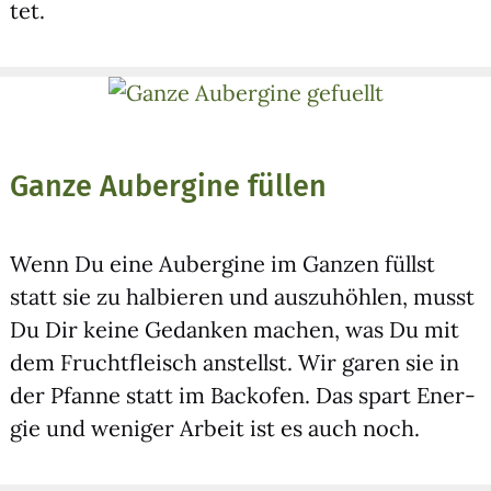
tet.
Ganze Aubergine füllen
Wenn Du eine Auber­gi­ne im Gan­zen füllst
statt sie zu hal­bie­ren und aus­zu­höh­len, musst
Du Dir kei­ne Gedan­ken machen, was Du mit
dem Frucht­fleisch anstellst. Wir garen sie in
der Pfan­ne statt im Back­ofen. Das spart Ener­
gie und weni­ger Arbeit ist es auch noch.