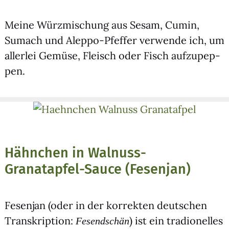
Mei­ne Würz­mi­schung aus Sesam, Cumin,
Sumach und Alep­po-Pfef­fer ver­wen­de ich, um
aller­lei Gemü­se, Fleisch oder Fisch auf­zu­pep­
pen.
Hähnchen in Walnuss-
Granatapfel-Sauce (Fesenjan)
Fesen­jan (oder in der kor­rek­ten deut­schen
Tran­skrip­ti­on:
) ist ein tra­dio­nel­les
Fesend­schän