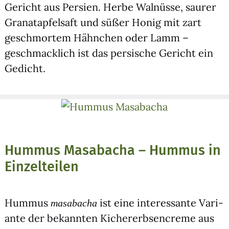
Gericht aus Per­si­en. Her­be Wal­nüs­se, sau­rer
Gra­nat­ap­fel­saft und süßer Honig mit zart
geschmor­tem Hähn­chen oder Lamm –
geschmack­lich ist das per­si­sche Gericht ein
Gedicht.
Hummus Masabacha – Hummus in
Einzelteilen
Hum­mus
ist eine inter­es­san­te Vari­
mas­a­bacha
an­te der bekann­ten Kicher­erb­sen­creme aus