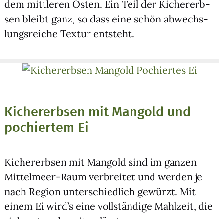
dem mitt­le­ren Osten. Ein Teil der Kicher­erb­
sen bleibt ganz, so dass eine schön abwechs­
lungs­rei­che Tex­tur ent­steht.
Kichererbsen mit Mangold und
pochiertem Ei
Kicher­erb­sen mit Man­gold sind im gan­zen
Mit­tel­meer-Raum ver­brei­tet und wer­den je
nach Regi­on unter­schied­lich gewürzt. Mit
einem Ei wird’s eine voll­stän­di­ge Mahl­zeit, die