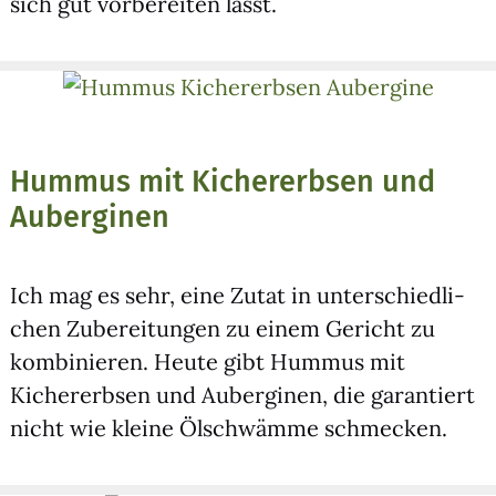
sich gut vor­be­rei­ten lässt.
Hummus mit Kichererbsen und
Auberginen
Ich mag es sehr, eine Zutat in unter­schied­li­
chen Zube­rei­tun­gen zu einem Gericht zu
kom­bi­nie­ren. Heu­te gibt Hum­mus mit
Kicher­erb­sen und Auber­gi­nen, die garan­tiert
nicht wie klei­ne Ölschwäm­me schme­cken.