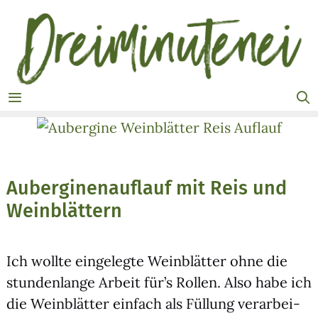
Zum
Inhalt
springen
MENÜ
Auberginenauflauf mit Reis und
Weinblättern
Ich woll­te ein­ge­leg­te Wein­blät­ter ohne die
stun­den­lan­ge Arbeit für’s Rol­len. Also habe ich
die Wein­blät­ter ein­fach als Fül­lung ver­ar­bei­