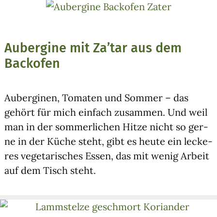
Aubergine mit Za’tar aus dem
Backofen
Auber­gi­nen, Toma­ten und Som­mer – das
gehört für mich ein­fach zusam­men. Und weil
man in der som­mer­li­chen Hit­ze nicht so ger­
ne in der Küche steht, gibt es heu­te ein lecke­
res vege­ta­ri­sches Essen, das mit wenig Arbeit
auf dem Tisch steht.