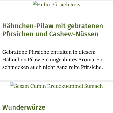
Hähnchen-Pilaw mit gebratenen
Pfirsichen und Cashew-Nüssen
Gebra­te­ne Pfir­si­che ent­fal­ten in die­sem
Hähn­chen Pilaw ein unge­ahn­tes Aro­ma. So
schme­cken auch nicht ganz rei­fe Pfir­si­che.
Wunderwürze