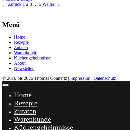
Seite
Seite
Seite
Seite
←
Zurück
1
2
3
…
5
Weiter
→
Menü
Home
Rezepte
Zutaten
Warenkunde
Küchengeheimnisse
About
Newsletter
© 2010 bis 2026 Thomas Connertz |
Impressum
|
Datenschutz
Schließen
Home
Rezepte
Zutaten
Warenkunde
Küchengeheimnisse