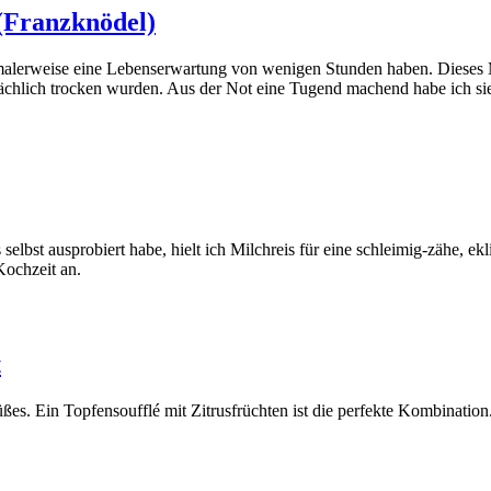
(Franzknödel)
a­ler­wei­se eine Lebens­er­war­tung von weni­gen Stun­den haben. Die­se
­säch­lich tro­cken wur­den. Aus der Not eine Tugend machend habe ich sie
selbst aus­pro­biert habe, hielt ich Milch­reis für eine schlei­mig-zähe, ekl
och­zeit an.
t
s. Ein Top­fen­souf­flé mit Zitrus­früch­ten ist die per­fek­te Kom­bi­na­ti