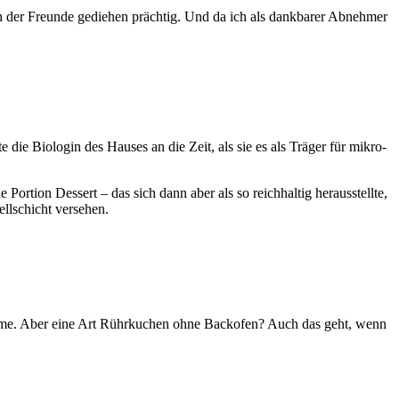
en der Freun­de gedie­hen präch­tig. Und da ich als dank­ba­rer Abneh­mer
e die Bio­lo­gin des Hau­ses an die Zeit, als sie es als Trä­ger für mikro­
­ti­on Des­sert – das sich dann aber als so reich­hal­tig her­aus­stell­te,
ll­schicht ver­se­hen.
Creme. Aber eine Art Rühr­ku­chen ohne Back­ofen? Auch das geht, wenn