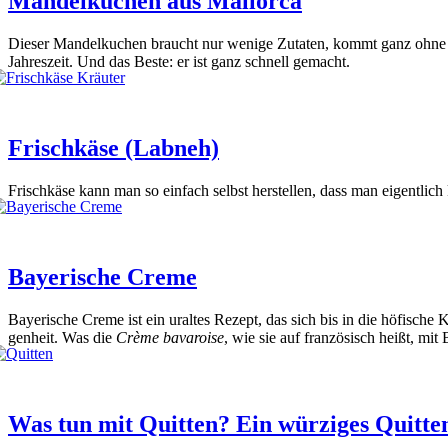
Mandelkuchen aus Mallorca
Die­ser Man­del­ku­chen braucht nur weni­ge Zuta­ten, kommt ganz ohne Mehl
Jah­res­zeit. Und das Bes­te: er ist ganz schnell gemacht.
Frischkäse (Labneh)
Frisch­kä­se kann man so ein­fach selbst her­stel­len, dass man eigent­
Bayerische Creme
Baye­ri­sche Creme ist ein uraltes Rezept, das sich bis in die höfi­sche Kü
gen­heit. Was die
Crè­me bava­roi­se
, wie sie auf fran­zö­sisch heißt, mit
Was tun mit Quitten? Ein würziges Quitt