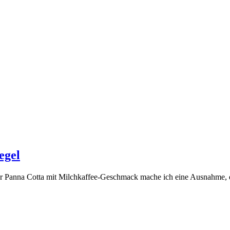
egel
­ser Pan­na Cot­ta mit Milch­kaf­fee-Geschmack mache ich eine Aus­nah­me, den