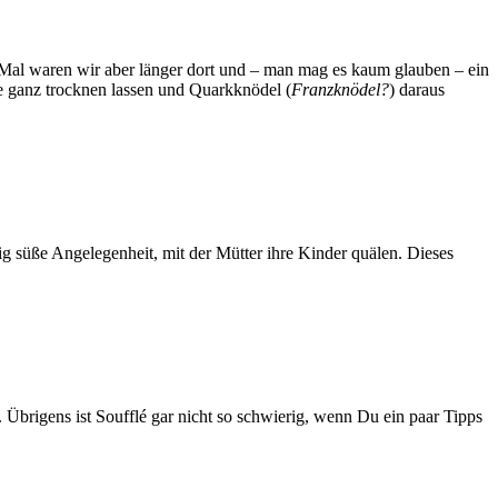
s Mal waren wir aber län­ger dort und – man mag es kaum glau­ben – ein
 ganz trock­nen las­sen und Quark­knö­del (
Franz­knö­del?
) dar­aus
ig süße Ange­le­gen­heit, mit der Müt­ter ihre Kin­der quä­len. Die­ses
­on. Übri­gens ist Souf­flé gar nicht so schwie­rig, wenn Du ein paar Tipps