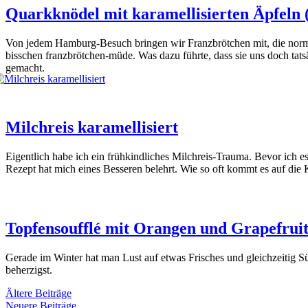
Quarkknödel mit karamellisierten Äpfeln 
Von jedem Ham­burg-Besuch brin­gen wir Franz­bröt­chen mit, die nor­m
biss­chen franz­bröt­chen-müde. Was dazu führ­te, dass sie uns doch tat
gemacht.
Milchreis karamellisiert
Eigent­lich habe ich ein früh­kind­li­ches Milch­reis-Trau­ma. Bevor ich es 
Rezept hat mich eines Bes­se­ren belehrt. Wie so oft kommt es auf die K
Topfensoufflé mit Orangen und Grapefrui
Gera­de im Win­ter hat man Lust auf etwas Fri­sches und gleich­zei­tig Süße
beher­zigst.
Ältere Beiträge
Neuere Beiträge