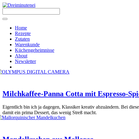
Zum
Inhalt
springen
Menü
Home
Rezepte
Zutaten
Warenkunde
Küchengeheimnisse
About
Newsletter
Milchkaffee-Panna Cotta mit Espresso-Spi
Eigent­lich bin ich ja dage­gen, Klas­si­ker krea­tiv abzu­än­dern. Bei die
damit ein pri­ma Des­sert, das wenig Streß macht.