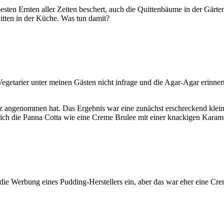
s­ten Ern­ten aller Zei­ten beschert, auch die Quit­ten­bäu­me in der Gär­t
quit­ten in der Küche. Was tun damit?
ege­ta­ri­er unter mei­nen Gäs­ten nicht infra­ge und die Agar-Agar erin­ner­t
 ange­nom­men hat. Das Ergeb­nis war eine zunächst erschre­ckend klei­ne Por
be ich die Pan­na Cot­ta wie eine Creme Bru­lee mit einer kna­cki­gen Kara­me
t die Wer­bung eines Pud­ding-Her­stel­lers ein, aber das war eher eine 