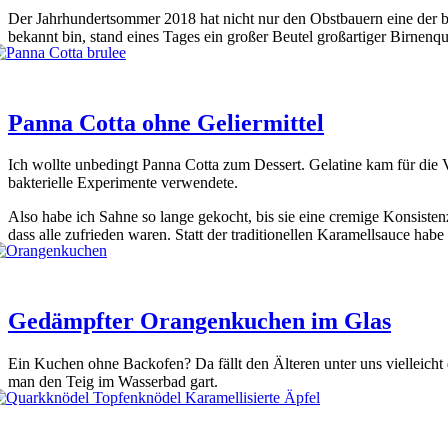
Der Jahr­hun­dert­som­mer 2018 hat nicht nur den Obst­bau­ern eine der be
bekannt bin, stand eines Tages ein gro­ßer Beu­tel groß­ar­ti­ger Bir­nen­
Panna Cotta ohne Geliermittel
Ich woll­te unbe­dingt Pan­na Cot­ta zum Des­sert. Gela­ti­ne kam für die V
bak­te­ri­el­le Expe­ri­men­te ver­wen­de­te.
Also habe ich Sah­ne so lan­ge gekocht, bis sie eine cre­mi­ge Kon­sis­tenz
dass alle zufrie­den waren. Statt der tra­di­tio­nel­len Kara­mell­sauce ha
Gedämpfter Orangenkuchen im Glas
Ein Kuchen ohne Back­ofen? Da fällt den Älte­ren unter uns viel­leich
man den Teig im Was­ser­bad gart.