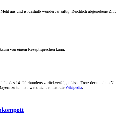
 aus und ist des­halb wun­der­bar saf­tig. Reich­lich abge­rie­be­ne Zitro­
lich kaum von einem Rezept spre­chen kann.
che des 14. Jahr­hun­derts zurück­ver­fol­gen lässt. Trotz der mit dem Namen 
 Bay­ern zu tun hat, weiß nicht ein­mal die
Wiki­pe­dia
.
enkompott