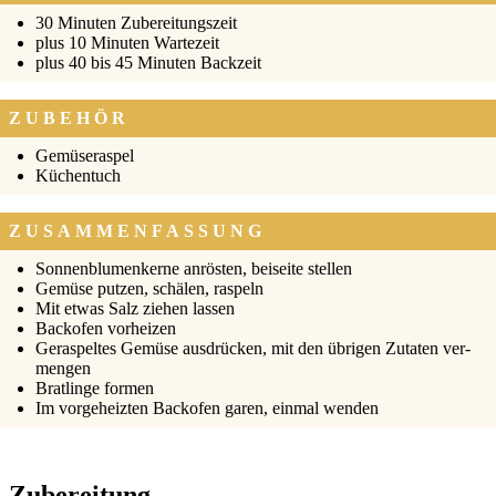
30 Minu­ten Zube­rei­tungs­zeit
plus 10 Minu­ten War­te­zeit
plus 40 bis 45 Minu­ten Back­zeit
ZUBEHÖR
Gemü­se­ras­pel
Küchen­tuch
ZUSAMMENFASSUNG
Son­nen­blu­men­ker­ne anrös­ten, bei­sei­te stel­len
Gemü­se put­zen, schä­len, ras­peln
Mit etwas Salz zie­hen las­sen
Back­ofen vor­hei­zen
Geras­pel­tes Gemü­se aus­drü­cken, mit den übri­gen Zuta­ten ver­
men­gen
Brat­lin­ge for­men
Im vor­ge­heiz­ten Back­ofen garen, ein­mal wen­den
Zubereitung