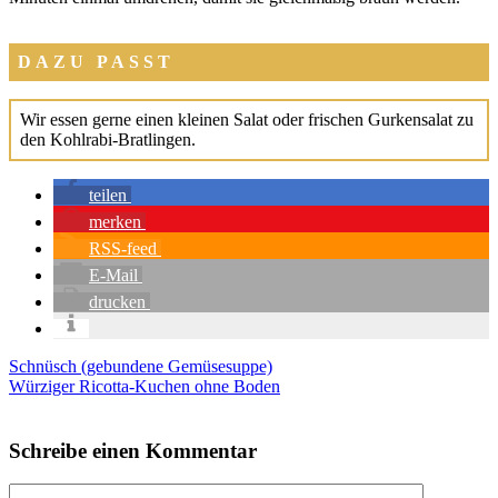
DAZU PASST
Wir essen ger­ne einen klei­nen Salat oder fri­schen Gur­ken­sa­lat zu
den Kohl­ra­bi-Brat­lin­gen.
tei­len
mer­ken
RSS-feed
E‑Mail
dru­cken
Schnüsch (gebundene Gemüsesuppe)
Würziger Ricotta-Kuchen ohne Boden
Schreibe einen Kommentar
Kommentar