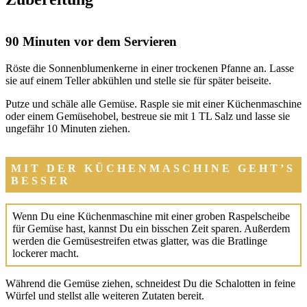
90 Minuten vor dem Servieren
Rös­te die Son­nen­blu­men­ker­ne in einer tro­cke­nen Pfan­ne an. Las­se
sie auf einem Tel­ler abküh­len und stel­le sie für spä­ter bei­sei­te.
Put­ze und schä­le alle Gemü­se. Rasp­le sie mit einer Küchen­ma­schi­ne
oder einem Gemü­se­ho­bel, bestreue sie mit 1 TL Salz und las­se sie
unge­fähr 10 Minu­ten zie­hen.
MIT DER KÜCHENMASCHINE GEHT’S
BESSER
Wenn Du eine Küchen­ma­schi­ne mit einer gro­ben Ras­pel­schei­be
für Gemü­se hast, kannst Du ein biss­chen Zeit spa­ren. Außer­dem
wer­den die Gemü­se­strei­fen etwas glat­ter, was die Brat­lin­ge
locke­rer macht.
Wäh­rend die Gemü­se zie­hen, schnei­dest Du die Scha­lot­ten in fei­ne
Wür­fel und stellst alle wei­te­ren Zuta­ten bereit.