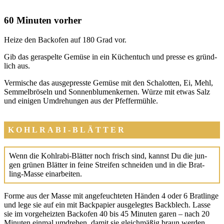
60 Minuten vorher
Hei­ze den Back­ofen auf 180 Grad vor.
Gib das geras­pel­te Gemü­se in ein Küchen­tuch und pres­se es gründ­
lich aus.
Ver­mische das aus­ge­press­te Gemü­se mit den Scha­lot­ten, Ei, Mehl,
Sem­mel­brö­seln und Son­nen­blu­men­ker­nen. Wür­ze mit etwas Salz
und eini­gen Umdre­hun­gen aus der Pfef­fer­müh­le.
KOHLRABI-BLÄTTER
Wenn die Kohl­ra­bi-Blät­ter noch frisch sind, kannst Du die jun­
gen grü­nen Blät­ter in fei­ne Strei­fen schnei­den und in die Brat­
ling-Mas­se ein­ar­bei­ten.
For­me aus der Mas­se mit ange­feuch­te­ten Hän­den 4 oder 6 Brat­lin­ge
und lege sie auf ein mit Back­pa­pier aus­ge­leg­tes Back­blech. Las­se
sie im vor­ge­heiz­ten Back­ofen 40 bis 45 Minu­ten garen – nach 20
Minu­ten ein­mal umdre­hen, damit sie gleich­mä­ßig braun wer­den.