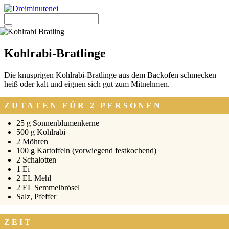
Zum
Inhalt
springen
Menü
Kohlrabi-Bratlinge
Die knusp­ri­gen Kohl­ra­bi-Brat­lin­ge aus dem Back­ofen schme­cken
heiß oder kalt und eig­nen sich gut zum Mit­neh­men.
ZUTATEN FÜR 2 PERSONEN
25 g Son­nen­blu­men­ker­ne
500 g Kohl­ra­bi
2 Möh­ren
100 g Kar­tof­feln (vor­wie­gend fest­ko­chend)
2 Scha­lot­ten
1 Ei
2 EL Mehl
2 EL Sem­mel­brö­sel
Salz, Pfef­fer
ZEIT