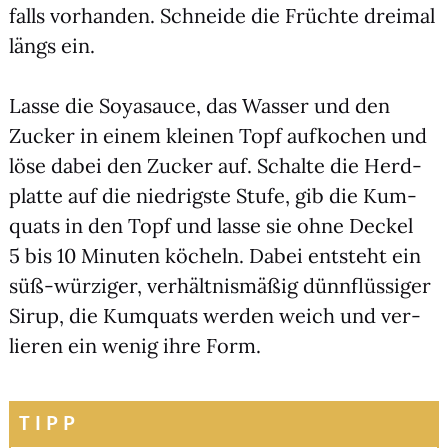
falls vor­han­den. Schnei­de die Früch­te drei­mal
längs ein.
Las­se die Soya­sauce, das Was­ser und den
Zucker in einem klei­nen Topf auf­ko­chen und
löse dabei den Zucker auf. Schal­te die Herd­
plat­te auf die nied­rigs­te Stu­fe, gib die Kum­
quats in den Topf und las­se sie ohne Deckel
5 bis 10 Minu­ten köcheln. Dabei ent­steht ein
süß-wür­zi­ger, ver­hält­nis­mä­ßig dünn­flüs­si­ger
Sirup, die Kum­quats wer­den weich und ver­
lie­ren ein wenig ihre Form.
TIPP