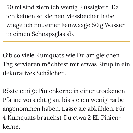
50 ml sind ziem­lich wenig Flüs­sig­keit. Da
ich kei­nen so klei­nen Mess­be­cher habe,
wie­ge ich mit einer Fein­waa­ge 50 g Was­ser
in einem Schnaps­glas ab.
Gib so vie­le Kum­quats wie Du am glei­chen
Tag ser­vie­ren möch­test mit etwas Sirup in ein
deko­ra­ti­ves Schäl­chen.
Rös­te eini­ge Pini­en­ker­ne in einer tro­cke­nen
Pfan­ne vor­sich­tig an, bis sie ein wenig Far­be
ange­nom­men haben. Las­se sie abküh­len. Für
4 Kum­quats brauchst Du etwa 2 EL Pini­en­
ker­ne.