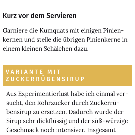
Kurz vor dem Servieren
Gar­nie­re die Kum­quats mit eini­gen Pini­en­
ker­nen und stel­le die übri­gen Pini­en­ker­ne in
einem klei­nen Schäl­chen dazu.
VARIANTE MIT
ZUCKERRÜBENSIRUP
Aus Expe­ri­men­tier­lust habe ich ein­mal ver­
sucht, den Rohr­zu­cker durch Zucker­rü­
ben­si­rup zu erset­zen. Dadurch wur­de der
Sirup sehr dick­flüs­sig und der süß-wür­zi­ge
Geschmack noch inten­si­ver. Ins­ge­samt