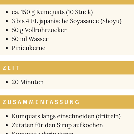
ca. 150 g Kum­quats (10 Stück)
3 bis 4 EL japa­ni­sche Soya­sauce (Sho­yu)
50 g Voll­rohr­zu­cker
50 ml Was­ser
Pini­en­ker­ne
ZEIT
20 Minu­ten
ZUSAMMENFASSUNG
Kum­quats längs ein­schnei­den (drit­teln)
Zuta­ten für den Sirup auf­ko­chen
Kum­quats dar­in garen