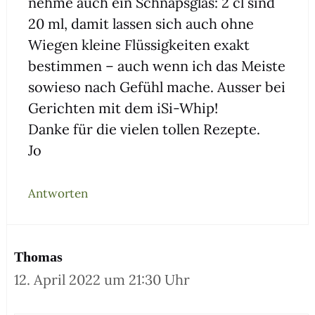
neh­me auch ein Schnaps­glas: 2 cl sind
20 ml, damit las­sen sich auch ohne
Wie­gen klei­ne Flüs­sig­kei­ten exakt
bestim­men – auch wenn ich das Meis­te
sowie­so nach Gefühl mache. Aus­ser bei
Gerich­ten mit dem iSi-Whip!
Dan­ke für die vie­len tol­len Rezep­te.
Jo
Antworten
Thomas
12. April 2022 um 21:30 Uhr