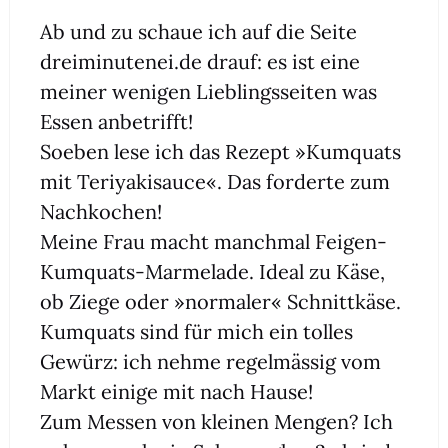
Ab und zu schaue ich auf die Sei­te
dreiminutenei.de drauf: es ist eine
mei­ner weni­gen Lieb­lings­sei­ten was
Essen anbe­trifft!
Soeben lese ich das Rezept »Kum­quats
mit Teri­ya­ki­sauce«. Das for­der­te zum
Nach­ko­chen!
Mei­ne Frau macht manch­mal Fei­gen-
Kum­quats-Mar­me­la­de. Ide­al zu Käse,
ob Zie­ge oder »nor­ma­ler« Schnitt­kä­se.
Kum­quats sind für mich ein tol­les
Gewürz: ich neh­me regel­mäs­sig vom
Markt eini­ge mit nach Hau­se!
Zum Mes­sen von klei­nen Men­gen? Ich