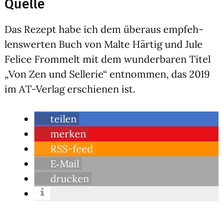
Quelle
Das Rezept habe ich dem über­aus emp­feh­
lens­wer­ten Buch von Mal­te Här­tig und Jule
Feli­ce From­melt mit dem wun­der­ba­ren Titel
„Von Zen und Sel­le­rie“ ent­nom­men, das 2019
im AT-Ver­lag erschie­nen ist.
tei­len
mer­ken
RSS-feed
E‑Mail
dru­cken