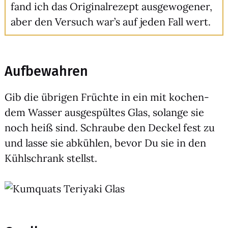
fand ich das Ori­gi­nal­re­zept aus­ge­wo­ge­ner,
aber den Ver­such war’s auf jeden Fall wert.
Aufbewahren
Gib die übri­gen Früch­te in ein mit kochen­
dem Was­ser aus­ge­spül­tes Glas, solan­ge sie
noch heiß sind. Schrau­be den Deckel fest zu
und las­se sie abküh­len, bevor Du sie in den
Kühl­schrank stellst.