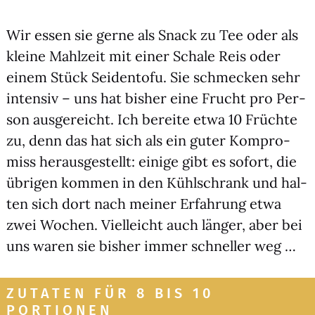
Wir essen sie ger­ne als Snack zu Tee oder als
klei­ne Mahl­zeit mit einer Scha­le Reis oder
einem Stück Sei­den­to­fu. Sie schme­cken sehr
inten­siv – uns hat bis­her eine Frucht pro Per­
son aus­ge­reicht. Ich berei­te etwa 10 Früch­te
zu, denn das hat sich als ein guter Kom­pro­
miss her­aus­ge­stellt: eini­ge gibt es sofort, die
übri­gen kom­men in den Kühl­schrank und hal­
ten sich dort nach mei­ner Erfah­rung etwa
zwei Wochen. Viel­leicht auch län­ger, aber bei
uns waren sie bis­her immer schnel­ler weg …
ZUTATEN FÜR 8 BIS 10
PORTIONEN