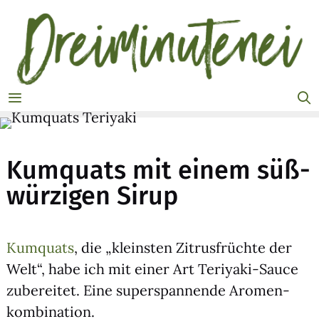
Zum
Inhalt
springen
MENÜ
Kumquats mit einem süß-
würzigen Sirup
Kum­quats
, die „kleins­ten Zitrus­früch­te der
Welt“, habe ich mit einer Art Teri­ya­ki-Sau­ce
zube­rei­tet. Eine super­span­nen­de Aro­men­
kom­bi­na­ti­on.