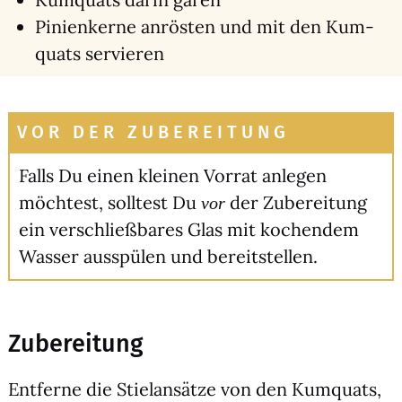
Pini­en­ker­ne anrös­ten und mit den Kum­
quats ser­vie­ren
VOR DER ZUBEREITUNG
Falls Du einen klei­nen Vor­rat anle­gen
möch­test, soll­test Du
der Zube­rei­tung
vor
ein ver­schließ­ba­res Glas mit kochen­dem
Was­ser aus­spü­len und bereit­stel­len.
Zubereitung
Ent­fer­ne die Stiel­an­sät­ze von den Kum­quats,