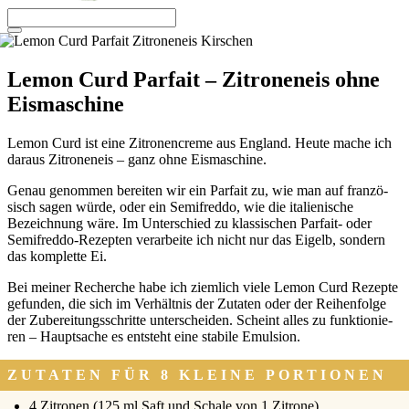
Menü
Lemon Curd Parfait – Zitroneneis ohne
Eismaschine
Lemon Curd ist eine Zitro­nen­creme aus Eng­land. Heu­te mache ich
dar­aus Zitro­nen­eis – ganz ohne Eis­ma­schi­ne.
Genau genom­men berei­ten wir ein Par­fait zu, wie man auf fran­zö­
sisch sagen wür­de, oder ein Semi­fred­do, wie die ita­lie­ni­sche
Bezeich­nung wäre. Im Unter­schied zu klas­si­schen Par­fait- oder
Semi­fred­do-Rezep­ten ver­ar­bei­te ich nicht nur das Eigelb, son­dern
das kom­plet­te Ei.
Bei mei­ner Recher­che habe ich ziem­lich vie­le Lemon Curd Rezep­te
gefun­den, die sich im Ver­hält­nis der Zuta­ten oder der Rei­hen­fol­ge
der Zube­rei­tungs­schrit­te unter­schei­den. Scheint alles zu funk­tio­nie­
ren – Haupt­sa­che es ent­steht eine sta­bi­le Emul­si­on.
ZUTATEN FÜR 8 KLEINE PORTIONEN
4 Zitro­nen (125 ml Saft und Scha­le von 1 Zitro­ne)