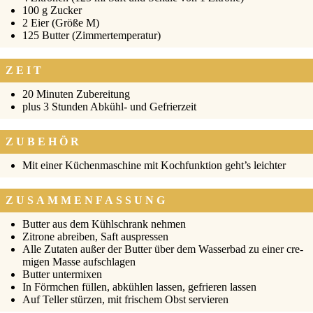
100 g Zucker
2 Eier (Grö­ße M)
125 But­ter (Zim­mer­tem­pe­ra­tur)
ZEIT
20 Minu­ten Zube­rei­tung
plus 3 Stun­den Abkühl- und Gefrier­zeit
ZUBEHÖR
Mit einer Küchen­ma­schi­ne mit Koch­funk­ti­on geht’s leich­ter
ZUSAMMENFASSUNG
But­ter aus dem Kühl­schrank neh­men
Zitro­ne abrei­ben, Saft aus­pres­sen
Alle Zuta­ten außer der But­ter über dem Was­ser­bad zu einer cre­
mi­gen Mas­se auf­schla­gen
But­ter unter­mi­xen
In Förm­chen fül­len, abküh­len las­sen, gefrie­ren las­sen
Auf Tel­ler stür­zen, mit fri­schem Obst ser­vie­ren