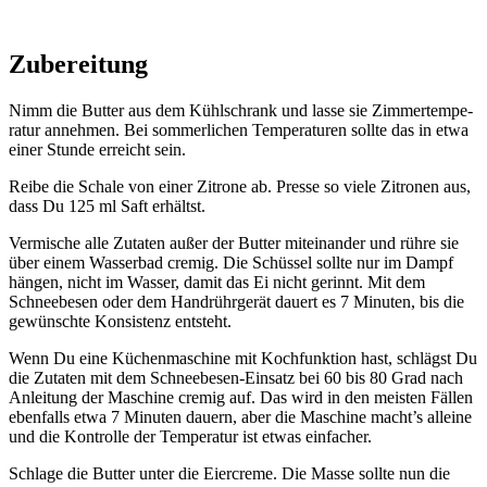
Zubereitung
Nimm die But­ter aus dem Kühl­schrank und las­se sie Zim­mer­tem­pe­
ra­tur anneh­men. Bei som­mer­li­chen Tem­pe­ra­tu­ren soll­te das in etwa
einer Stun­de erreicht sein.
Rei­be die Scha­le von einer Zitro­ne ab. Pres­se so vie­le Zitro­nen aus,
dass Du 125 ml Saft erhältst.
Ver­mische alle Zuta­ten außer der But­ter mit­ein­an­der und rüh­re sie
über einem Was­ser­bad cre­mig. Die Schüs­sel soll­te nur im Dampf
hän­gen, nicht im Was­ser, damit das Ei nicht gerinnt. Mit dem
Schnee­be­sen oder dem Hand­rühr­ge­rät dau­ert es 7 Minu­ten, bis die
gewünsch­te Kon­sis­tenz ent­steht.
Wenn Du eine Küchen­ma­schi­ne mit Koch­funk­ti­on hast, schlägst Du
die Zuta­ten mit dem Schnee­be­sen-Ein­satz bei 60 bis 80 Grad nach
Anlei­tung der Maschi­ne cre­mig auf. Das wird in den meis­ten Fäl­len
eben­falls etwa 7 Minu­ten dau­ern, aber die Maschi­ne macht’s allei­ne
und die Kon­trol­le der Tem­pe­ra­tur ist etwas ein­fa­cher.
Schla­ge die But­ter unter die Eier­creme. Die Mas­se soll­te nun die