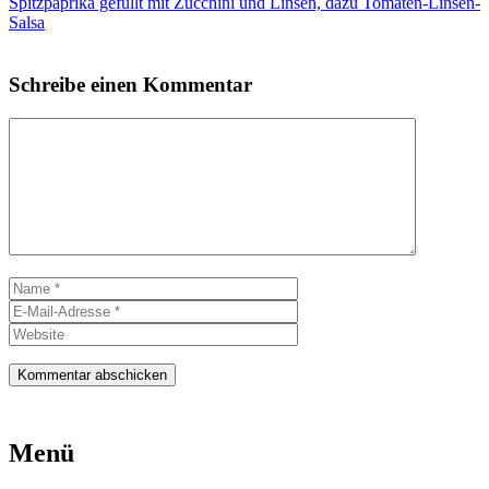
Spitzpaprika gefüllt mit Zucchini und Linsen, dazu Tomaten-Linsen-
Salsa
Schreibe einen Kommentar
Kommentar
Name
E-
Mail-
Website
Adresse
Menü