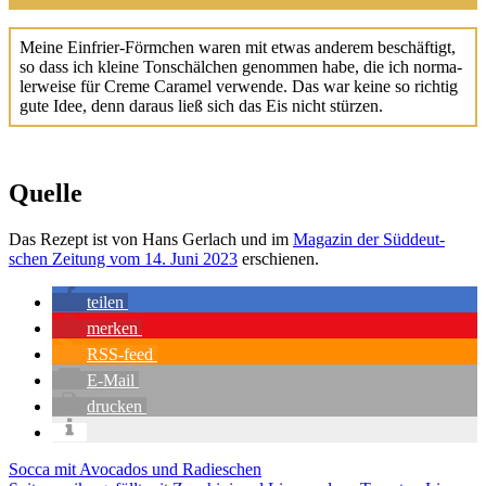
Mei­ne Ein­frier-Förm­chen waren mit etwas ande­rem beschäf­tigt,
so dass ich klei­ne Ton­schäl­chen genom­men habe, die ich nor­ma­
ler­wei­se für Creme Cara­mel ver­wen­de. Das war kei­ne so rich­tig
gute Idee, denn dar­aus ließ sich das Eis nicht stür­zen.
Quelle
Das Rezept ist von Hans Ger­lach und im
Maga­zin der Süd­deut­
schen Zei­tung vom 14. Juni 2023
erschie­nen.
tei­len
mer­ken
RSS-feed
E‑Mail
dru­cken
Socca mit Avocados und Radieschen