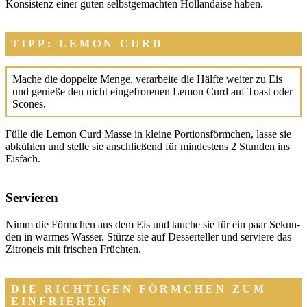
Kon­sis­tenz einer guten selbst­ge­mach­ten Hol­lan­dai­se haben.
TIPP: LEMON CURD
Mache die dop­pel­te Men­ge, ver­ar­bei­te die Hälf­te wei­ter zu Eis
und genie­ße den nicht ein­ge­fro­re­nen Lemon Curd auf Toast oder
Sco­nes.
Fül­le die Lemon Curd Mas­se in klei­ne Por­ti­ons­förm­chen, las­se sie
abküh­len und stel­le sie anschlie­ßend für min­des­tens 2 Stun­den ins
Eis­fach.
Servieren
Nimm die Förm­chen aus dem Eis und tau­che sie für ein paar Sekun­
den in war­mes Was­ser. Stür­ze sie auf Des­ser­tel­ler und ser­vie­re das
Zitron­eis mit fri­schen Früch­ten.
DIE RICHTIGEN FÖRMCHEN ZUM
EINFRIEREN