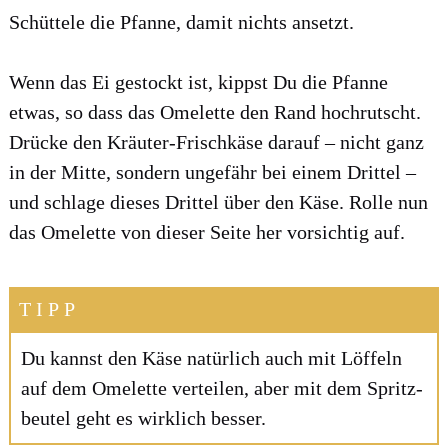
Schüt­te­le die Pfan­ne, damit nichts ansetzt.
Wenn das Ei gestockt ist, kippst Du die Pfan­ne
etwas, so dass das Ome­lette den Rand hoch­rutscht.
Drü­cke den Kräu­ter-Frisch­kä­se dar­auf – nicht ganz
in der Mit­te, son­dern unge­fähr bei einem Drit­tel –
und schla­ge die­ses Drit­tel über den Käse. Rol­le nun
das Ome­lette von die­ser Sei­te her vor­sich­tig auf.
TIPP
Du kannst den Käse natür­lich auch mit Löf­feln
auf dem Ome­lette ver­tei­len, aber mit dem Spritz­
beu­tel geht es wirk­lich bes­ser.