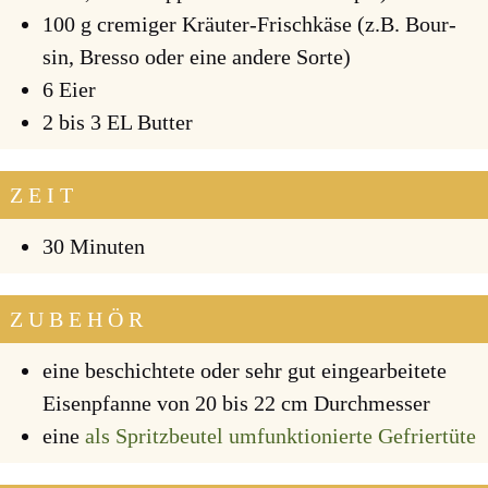
100 g cre­mi­ger Kräu­ter-Frisch­kä­se (z.B. Bour­
sin, Bres­so oder eine ande­re Sor­te)
6 Eier
2 bis 3 EL But­ter
ZEIT
30 Minu­ten
ZUBEHÖR
eine beschich­te­te oder sehr gut ein­ge­ar­bei­te­te
Eisen­pfan­ne von 20 bis 22 cm Durch­mes­ser
eine
als Spritz­beu­tel umfunk­tio­nier­te Gefrier­tü­te