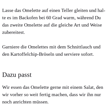
Las­se das Ome­lette auf einen Tel­ler glei­ten und hal­
te es im Back­ofen bei 60 Grad warm, wäh­rend Du
das zwei­te Ome­lette auf die glei­che Art und Wei­se
zube­rei­test.
Gar­nie­re die Ome­lettes mit dem Schnitt­lauch und
den Kar­tof­fel­chip-Brö­seln und ser­vie­re sofort.
Dazu passt
Wir essen das Ome­lette ger­ne mit einem Salat, den
wir vor­her so weit fer­tig machen, dass wir ihn nur
noch anrich­ten müs­sen.