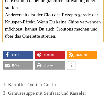
de Kost und dabei unglaub­lich auf­wän­dig her­zu­
stel­len.
Ande­rer­seits ist der Clou des Rezepts gera­de der
Knus­per-Effekt. Wenn Du kei­ne Chips ver­wen­den
möch­test, kannst Du auch Crou­tons machen und
über das Ome­lette streu­en.
tei­len
mer­ken
RSS-feed
E‑Mail
dru­cken
Kartoffel-Quitten-Gratin
Gemüsesuppe mit Senfsaat und Kasseler