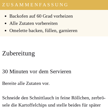
ZUSAMMENFASSUNG
Back­ofen auf 60 Grad vor­hei­zen
Alle Zuta­ten vor­be­rei­ten
Ome­lette backen, fül­len, gar­nie­ren
Zubereitung
30 Minuten vor dem Servieren
Berei­te alle Zuta­ten vor.
Schnei­de den Schnitt­lauch in fei­ne Röll­chen, zer­brö­
se­le die Kar­tof­fel­chips und stel­le bei­des für spä­ter