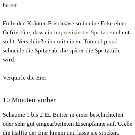
bereit.
Fül­le den Kräu­ter-Frisch­kä­se so in eine Ecke einer
Gefrier­tü­te, dass ein
impro­vi­sier­ter Spritz­beu­tel
ent­
steht. Ver­schlie­ße ihn mit einem Tüten­clip und
schnei­de die Spit­ze ab, die spä­ter die Spritz­tül­le
wird.
Ver­quir­le die Eier.
10 Minuten vorher
Schäu­me 1 bis 2 EL But­ter in einer beschich­te­ten
oder sehr gut ein­ge­ar­bei­te­ten Eisen­pfan­ne auf. Gie­ße
die Hälf­te der Eier hin­ein und las­se sie sto­cken.