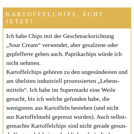
KARTOFFELCHIPS, ECHT
JETZT?
Ich habe Chips mit der Geschmacks­rich­tung
„Sour Cream“ ver­wen­det, aber gesal­ze­ne oder
gepfef­fer­te gehen auch. Papri­ka­chips wür­de ich
nicht neh­men.
Kar­tof­fel­chips gehö­ren zu den unge­sün­des­ten und
am übels­ten indus­tri­ell pro­zes­sier­ten „Lebens­
mit­teln“. Ich habe im Super­markt eine Wei­le
gesucht, bis ich wel­che gefun­den habe, die
wenigs­tens aus Kar­tof­feln bestehen (und nicht
aus Kar­tof­fel­mehl gepresst wur­den). Auch selbst­
ge­mach­te Kar­tof­fel­chips sind nicht gera­de gesun­