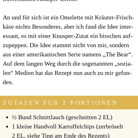
An und für sich ist ein Ome­lette mit Kräu­ter-Frisch­
kä­se nichts Beson­de­res, aber ich fand die Idee inter­
es­sant, es mit einer Knus­per-Zutat ein biss­chen auf­
zu­pep­pen. Die Idee stammt nicht von mir, son­dern
aus einer ame­ri­ka­ni­schen Serie namens „The Bear“.
Auf dem lan­gen Weg durch die soge­nann­ten „sozia­
len“ Medi­en hat das Rezept nun auch zu mir gefun­
den.
ZUTATEN FÜR 2 PORTIONEN
½ Bund Schnitt­lauch (geschnit­ten 2 EL)
1 klei­ne Hand­voll Kar­tof­fel­chips (zer­brö­selt
2 EL, sie­he Tipp am Ende des Rezepts)