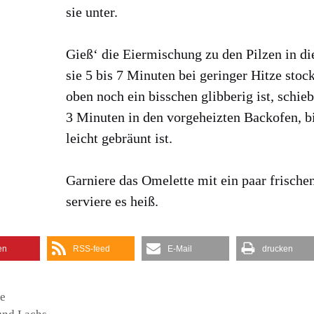
sie unter.
Gieß‘ die Eier­mischung zu den Pil­zen in di
sie 5 bis 7 Minu­ten bei gerin­ger Hit­ze sto­
oben noch ein biss­chen glib­be­rig ist, schie
3 Minu­ten in den vor­ge­heiz­ten Back­ofen, b
leicht gebräunt ist.
Gar­nie­re das Ome­lette mit ein paar fri­sche
ser­vie­re es heiß.
en
RSS-feed
E‑Mail
dru­cken
e