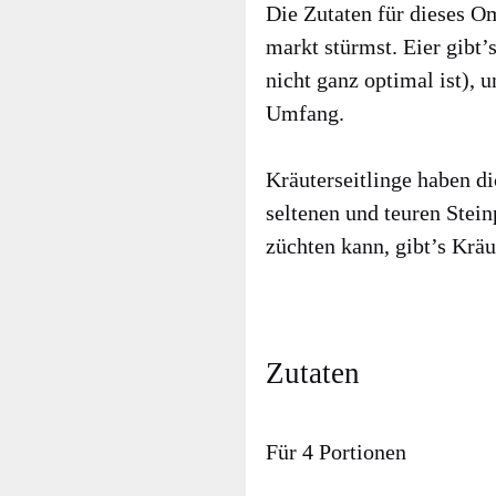
Die Zuta­ten für die­ses 
markt stürmst. Eier gibt’
nicht ganz opti­mal ist), un
Umfang.
Kräu­ter­seit­lin­ge haben d
sel­te­nen und teu­ren Stei
züch­ten kann, gibt’s Kräu­t
Zutaten
Für 4 Portionen