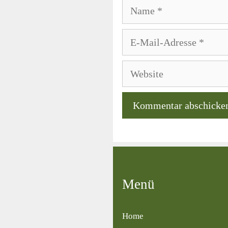
Name
E-
Mail-
Adresse
Website
Menü
Home