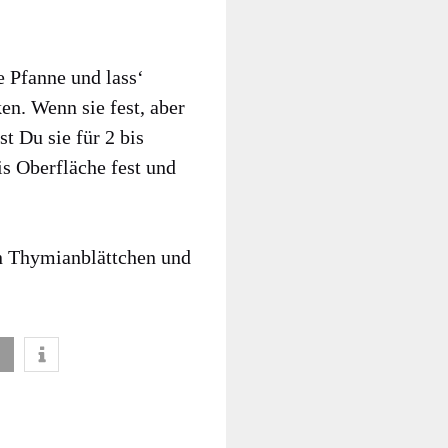
e Pfan­ne und lass‘
cken. Wenn sie fest, aber
bst Du sie für 2 bis
is Ober­flä­che fest und
n Thy­mi­an­blätt­chen und