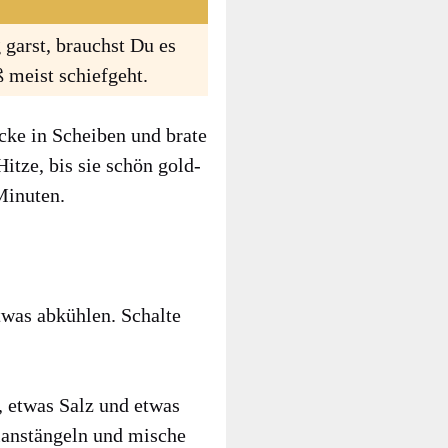
 garst, brauchst Du es
 meist schief­geht.
icke in Schei­ben und bra­te
 Hit­ze, bis sie schön gold­
Minu­ten.
was abküh­len. Schal­te
h, etwas Salz und etwas
i­an­stän­geln und mische