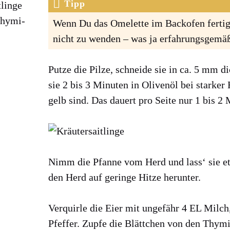
Tipp
­lin­ge
Thy­mi­
Wenn Du das Ome­lette im Back­ofen fer­tig
nicht zu wen­den – was ja erfah­rungs­ge­mäß
Put­ze die Pil­ze, schnei­de sie in ca. 5 mm d
sie 2 bis 3 Minu­ten in Oli­ven­öl bei star­ker
gelb sind. Das dau­ert pro Sei­te nur 1 bis 2 
Nimm die Pfan­ne vom Herd und lass‘ sie et
den Herd auf gerin­ge Hit­ze her­un­ter.
Ver­quir­le die Eier mit unge­fähr 4 EL Milc
Pfef­fer. Zup­fe die Blätt­chen von den Thy­m