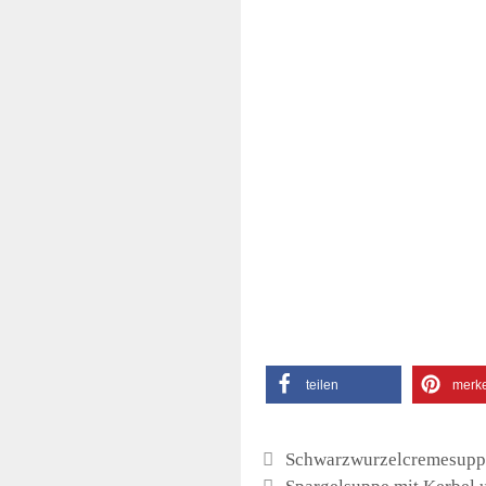
tei­len
mer­k
Schwarzwurzelcremesupp