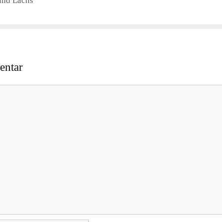
und Lachs
entar