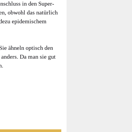
n­schluss in den Super­
en, obwohl das natür­lich
­de­zu epi­de­mi­schem
n. Sie ähneln optisch den
nz anders. Da man sie gut
n.