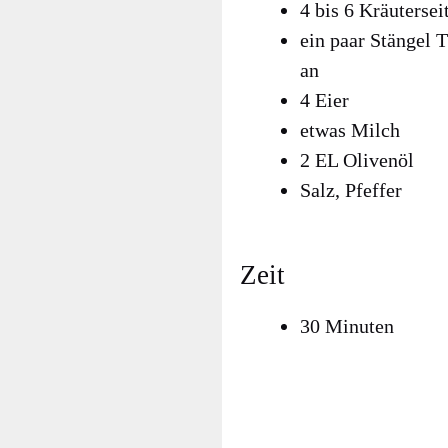
4 bis 6 Kräu­ter­seit
ein paar Stän­gel 
an
4 Eier
etwas Milch
2 EL Oli­ven­öl
Salz, Pfef­fer
Zeit
30 Minu­ten