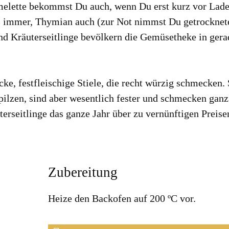
Ome­lette bekommst Du auch, wenn Du erst kurz vor Lade
s immer, Thy­mi­an auch (zur Not nimmst Du getrock­ne­t
d Kräu­ter­seit­lin­ge bevöl­kern die Gemü­se­the­ke in gera
icke, fest­flei­schi­ge Stie­le, die recht wür­zig schme­cke
n­pil­zen, sind aber wesent­lich fes­ter und schme­cken ga
er­seit­lin­ge das gan­ze Jahr über zu ver­nünf­ti­gen Prei­se
Zubereitung
Hei­ze den Back­ofen auf 200 ºC vor.