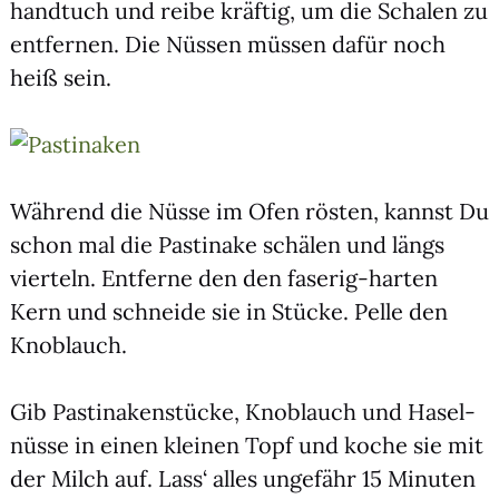
hand­tuch und rei­be kräf­tig, um die Scha­len zu
ent­fer­nen. Die Nüs­sen müs­sen dafür noch
heiß sein.
Wäh­rend die Nüs­se im Ofen rös­ten, kannst Du
schon mal die Pas­ti­na­ke schä­len und längs
vier­teln. Ent­fer­ne den den fase­rig-har­ten
Kern und schnei­de sie in Stü­cke. Pel­le den
Knob­lauch.
Gib Pas­ti­na­ken­stü­cke, Knob­lauch und Hasel­
nüs­se in einen klei­nen Topf und koche sie mit
der Milch auf. Lass‘ alles unge­fähr 15 Minu­ten