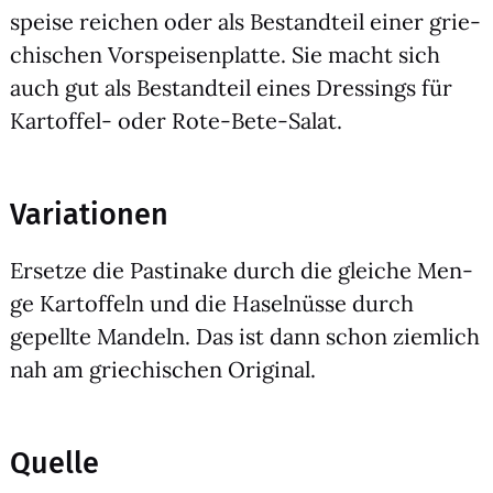
spei­se rei­chen oder als Bestand­teil einer grie­
chi­schen Vor­spei­sen­plat­te. Sie macht sich
auch gut als Bestand­teil eines Dres­sings für
Kar­tof­fel- oder Rote-Bete-Salat.
Variationen
Erset­ze die Pas­ti­na­ke durch die glei­che Men­
ge Kar­tof­feln und die Hasel­nüs­se durch
gepell­te Man­deln. Das ist dann schon ziem­lich
nah am grie­chi­schen Ori­gi­nal.
Quelle