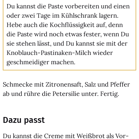
Du kannst die Pas­te vor­be­rei­ten und einen
oder zwei Tage im Kühl­schrank lagern.
Hebe auch die Koch­flüs­sig­keit auf, denn
die Pas­te wird noch etwas fes­ter, wenn Du
sie ste­hen lässt, und Du kannst sie mit der
Knob­lauch-Pas­ti­na­ken-Milch wie­der
geschmei­di­ger machen.
Schme­cke mit Zitro­nen­saft, Salz und Pfef­fer
ab und rüh­re die Peter­si­lie unter. Fer­tig.
Dazu passt
Du kannst die Creme mit Weiß­brot als Vor­