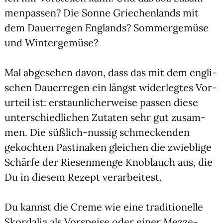
men­pas­sen? Die Son­ne Grie­chen­lands mit
dem Dau­er­re­gen Eng­lands? Som­mer­ge­mü­se
und Win­ter­ge­mü­se?
Mal abge­se­hen davon, dass das mit dem eng­li­
schen Dau­er­re­gen ein längst wider­leg­tes Vor­
ur­teil ist: erstaun­li­cher­wei­se pas­sen die­se
unter­schied­li­chen Zuta­ten sehr gut zusam­
men. Die süß­lich-nussig schme­cken­den
gekoch­ten Pas­ti­na­ken glei­chen die zwieb­li­ge
Schär­fe der Rie­sen­men­ge Knob­lauch aus, die
Du in die­sem Rezept ver­ar­bei­test.
Du kannst die Creme wie eine tra­di­tio­nel­le
Skord­a­lia als Vor­spei­se oder einer Mez­ze-