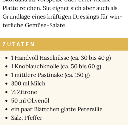
Plat­te rei­chen. Sie eig­net sich aber auch als
Grund­la­ge eines kräf­ti­gen Dres­sings für win­
ter­li­che Gemü­se-Sala­te.
ZUTATEN
1 Hand­voll Hasel­nüs­se (ca. 30 bis 40 g)
1 Knob­lauch­knol­le (ca. 50 bis 60 g)
1 mitt­le­re Pas­ti­na­ke (ca. 150 g)
300 ml Milch
½ Zitro­ne
50 ml Oli­ven­öl
ein paar Blätt­chen glat­te Peter­si­lie
Salz, Pfef­fer