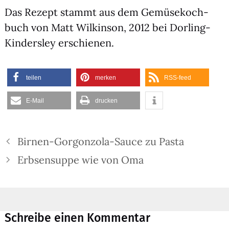
Das Rezept stammt aus dem Gemü­se­koch­
buch von Matt Wil­kin­son, 2012 bei Dor­ling-
Kin­ders­ley erschie­nen.
tei­len
mer­ken
RSS-feed
E‑Mail
dru­cken
Birnen-Gorgonzola-Sauce zu Pasta
Erbsensuppe wie von Oma
Schreibe einen Kommentar