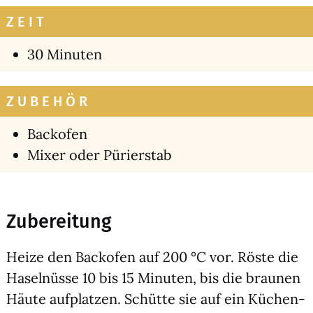
ZEIT
30 Minu­ten
ZUBEHÖR
Back­ofen
Mixer oder Pürier­stab
Zubereitung
Hei­ze den Back­ofen auf 200 °C vor. Rös­te die
Hasel­nüs­se 10 bis 15 Minu­ten, bis die brau­nen
Häu­te auf­plat­zen. Schüt­te sie auf ein Küchen­