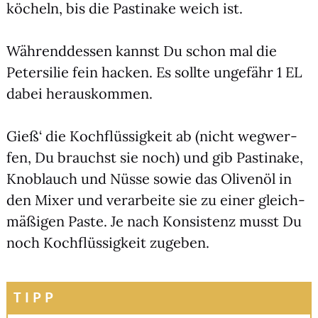
köcheln, bis die Pas­ti­na­ke weich ist.
Wäh­rend­des­sen kannst Du schon mal die
Peter­si­lie fein hacken. Es soll­te unge­fähr 1 EL
dabei her­aus­kom­men.
Gieß‘ die Koch­flüs­sig­keit ab (nicht weg­wer­
fen, Du brauchst sie noch) und gib Pas­ti­na­ke,
Knob­lauch und Nüs­se sowie das Oli­ven­öl in
den Mixer und ver­ar­bei­te sie zu einer gleich­
mä­ßi­gen Pas­te. Je nach Kon­sis­tenz musst Du
noch Koch­flüs­sig­keit zuge­ben.
TIPP