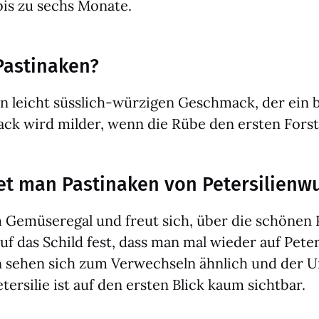
 bis zu sechs Mona­te.
Pastinaken?
en leicht süss­lich-wür­zi­gen Geschmack, der ein 
ck wird mil­der, wenn die Rübe den ers­ten Fors
et man Pastinaken von Petersilienw
emü­se­re­gal und freut sich, über die schö­nen Pa
 das Schild fest, dass man mal wie­der auf Peter­si
­den sehen sich zum Ver­wech­seln ähn­lich und der 
­ter­si­lie ist auf den ers­ten Blick kaum sicht­bar.