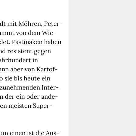
andt mit Möh­ren, Peter­
, stammt von dem Wie­
det. Pas­ti­na­ken haben
nd resis­tent gegen
Jahr­hun­dert in
ann aber von Kar­tof­
 sie bis heu­te ein
em zuneh­men­den Inter­
in der ein oder ande­
n den meis­ten Super­
Zum einen ist die Aus­