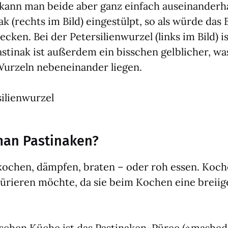
kann man bei­de aber ganz ein­fach aus­ein­an­der­h
nak (rechts im Bild) ein­ge­stülpt, so als wür­de das
cken. Bei der Peter­si­li­en­wur­zel (links im Bild) i
­ti­nak ist außer­dem ein biss­chen gelb­li­cher, 
r­zeln neben­ein­an­der lie­gen.
an Pastinaken?
kochen, dämp­fen, bra­ten – oder roh essen. Koche
ürie­ren möch­te, da sie beim Kochen eine brei­ig
li­schen Küche ist das Pas­ti­na­ken-Püree (»mas­hed