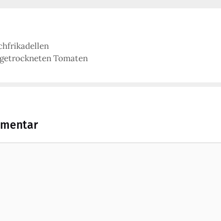
chfrikadellen
d getrockneten Tomaten
mmentar