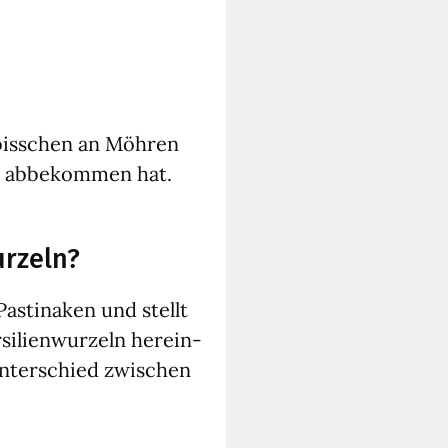
biss­chen an Möh­ren
t abbe­kom­men hat.
urzeln?
s­ti­na­ken und stellt
­li­en­wur­zeln her­ein­
Unter­schied zwi­schen