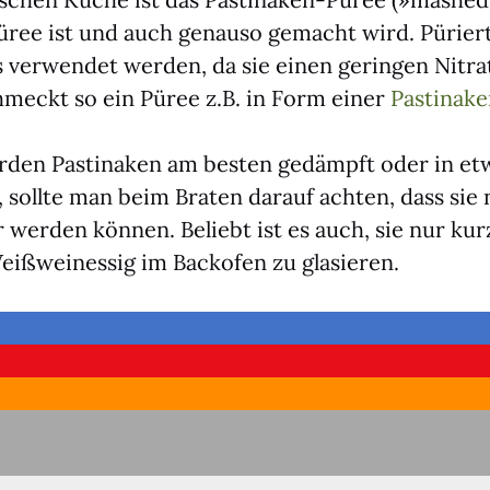
­pü­ree ist und auch genau­so gemacht wird. Püriert
 ver­wen­det wer­den, da sie einen gerin­gen Nitra
hmeckt so ein Püree z.B. in Form einer
Pas­ti­na­k
er­den Pas­ti­na­ken am bes­ten gedämpft oder in et
d, soll­te man beim Bra­ten dar­auf ach­ten, dass si
er wer­den kön­nen. Beliebt ist es auch, sie nur ku
­wein­es­sig im Back­ofen zu gla­sie­ren.