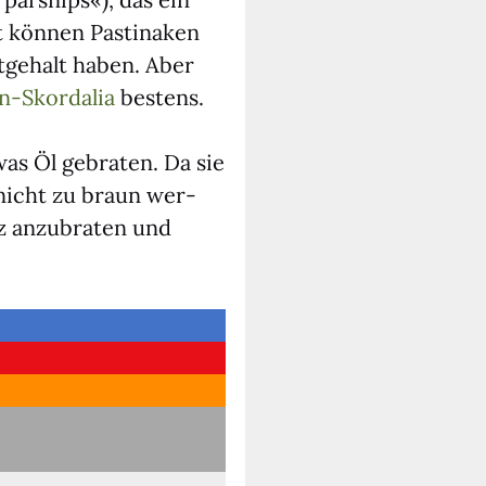
 kön­nen Pas­ti­na­ken
t­ge­halt haben. Aber
en-Skord­a­lia
bes­tens.
was Öl gebra­ten. Da sie
e nicht zu braun wer­
rz anzu­bra­ten und