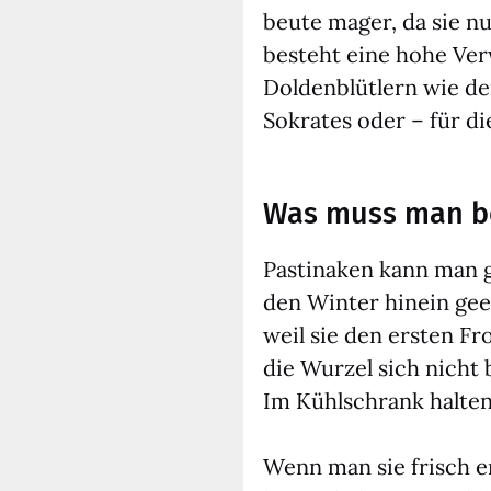
beu­te mager, da sie nu
besteht eine hohe Ver­w
Dol­den­blüt­lern wie d
Sokra­tes oder – für di
Was muss man be
Pas­ti­na­ken kann man 
den Win­ter hin­ein gee
weil sie den ers­ten Fr
die Wur­zel sich nicht b
Im Kühl­schrank hal­ten
Wenn man sie frisch er