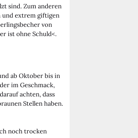
olzt sind. Zum ande­ren
 und extrem gif­ti­gen
er­lings­be­cher von
ner ist ohne Schuld<.
 und ab Okto­ber bis in
mil­der im Geschmack,
ar­auf ach­ten, dass
 brau­nen Stel­len haben.
uch noch tro­cken