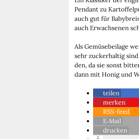
Pen­dant zu Kar­tof­fel
auch gut für Baby­breis
auch Erwach­se­nen sc
Als Gemü­se­bei­la­ge w
sehr zucker­hal­tig sin
den, da sie sonst bit­t
dann mit Honig und Weiß
tei­len
mer­ken
RSS-feed
E‑Mail
dru­cken