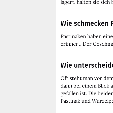
lagert, hal­ten sie sich
Wie schmecken 
Pas­ti­na­ken haben ein
erin­nert. Der Geschma
Wie unterscheid
Oft steht man vor dem G
dann bei einem Blick auf
ge­fal­len ist. Die bei
Pas­ti­nak und Wur­zel­pe