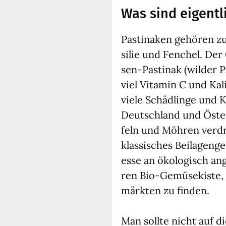
Was sind eigentl
Pas­ti­na­ken gehö­ren 
si­lie und Fen­chel. De
sen-Pas­ti­nak (wil­der 
viel Vit­amin C und Kal
vie­le Schäd­lin­ge und K
Deutsch­land und Öster
feln und Möh­ren ver­dr
klas­si­sches Bei­la­gen
es­se an öko­lo­gisch 
ren Bio-Gemü­se­kis­te, 
märk­ten zu fin­den.
Man soll­te nicht auf d