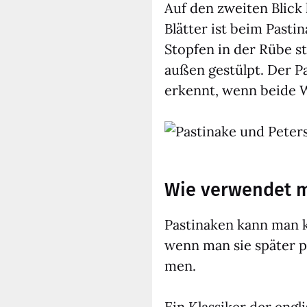
Auf den zwei­ten Blick 
Blät­ter ist beim Pas­ti­
Stop­fen in der Rübe ste­
außen gestülpt. Der Pas
erkennt, wenn bei­de Wu
Wie verwendet m
Pas­ti­na­ken kann man 
wenn man sie spä­ter p
men.
Ein Klas­si­ker der eng­