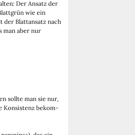
al­ten: Der Ansatz der
 Blatt­grün wie ein
st der Blatt­an­satz nach
was man aber nur
n soll­te man sie nur,
e Kon­sis­tenz bekom­
 pars­nips«), das ein