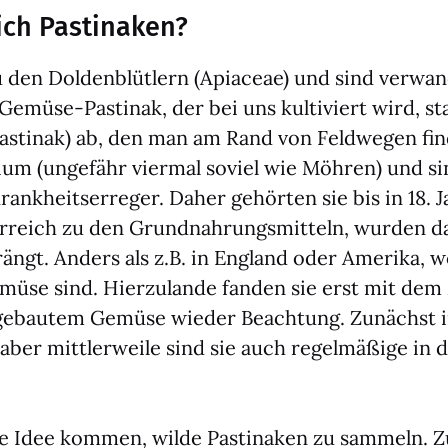
ich Pastinaken?
zu den Dol­den­blüt­lern (Apiaceae) und sind ver­w
r Gemü­se-Pas­ti­nak, der bei uns kul­ti­viert wird
Pas­ti­nak) ab, den man am Rand von Feld­we­gen fin­
i­um (unge­fähr vier­mal soviel wie Möh­ren) und si
rank­heits­er­re­ger. Daher gehör­ten sie bis in 18. 
­reich zu den Grund­nah­rungs­mit­teln, wur­den d
ängt. Anders als z.B. in Eng­land oder Ame­ri­ka, wo
­ge­mü­se sind. Hier­zu­lan­de fan­den sie erst mit d
ange­bau­tem Gemü­se wie­der Beach­tung. Zunächst 
aber mitt­ler­wei­le sind sie auch regel­mä­ßi­ge i
ie Idee kom­men, wil­de Pas­ti­na­ken zu sam­meln. 