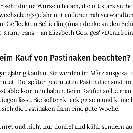
r sehr dün­ne Wur­zeln haben, die oft stark ver­h
ech­se­lungs­ge­fahr mit ande­ren nah ver­wand­ten
em Gefleck­ten Schier­ling (man den­ke an den Schi
e Kri­mi-Fans – an Eliza­beth Geor­ges‘ »Denn kei­
im Kauf von Pastinaken beachten?
ganz­jäh­rig kau­fen. Sie wer­den im März aus­ge­sät
rn­tet. Die spä­ter geern­te­ten Pas­ti­na­ken sind 
ost abbe­kom­men haben. Beim Kau­fen soll­te man d
ie­gen lässt. Sie soll­te »kna­ckig« sein und kei­ne
 sich die Pas­ti­na­ken dann eine gute Woche.
n­tet und nicht nur dun­kel und kühl, son­dern a