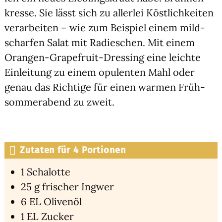
kres­se. Sie lässt sich zu aller­lei Köst­lich­kei­ten
ver­ar­bei­ten – wie zum Bei­spiel einem mild-
schar­fen Salat mit Radies­chen. Mit einem
Oran­gen-Grape­fruit-Dres­sing eine leich­te
Ein­lei­tung zu einem opu­len­ten Mahl oder
genau das Rich­ti­ge für einen war­men Früh­
som­mer­abend zu zweit.
Zutaten für 4 Portionen
1 Scha­lot­te
25 g fri­scher Ing­wer
6 EL Oli­ven­öl
1 EL Zucker