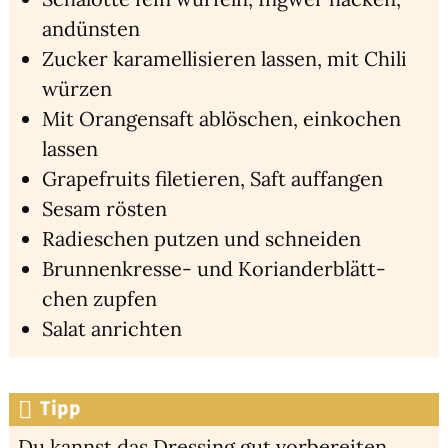
andüns­ten
Zucker kara­mel­li­sie­ren las­sen, mit Chi­li
wür­zen
Mit Oran­gen­saft ablö­schen, ein­ko­chen
las­sen
Grape­fruits file­tie­ren, Saft auf­fan­gen
Sesam rös­ten
Radies­chen put­zen und schnei­den
Brun­nen­kres­se- und Kori­an­der­blätt­
chen zup­fen
Salat anrich­ten
Tipp
Du kannst das Dres­sing gut vor­be­rei­ten.