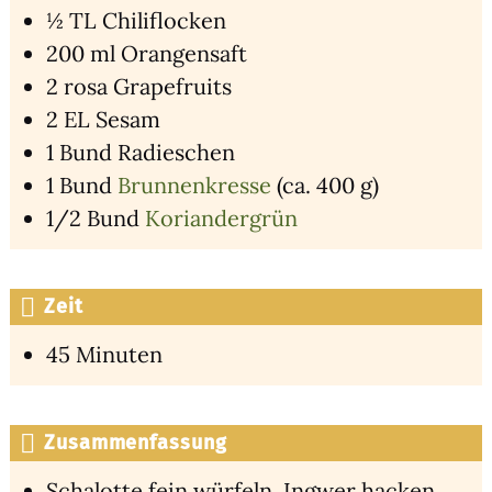
½ TL Chi­li­flo­cken
200 ml Oran­gen­saft
2 rosa Grape­fruits
2 EL Sesam
1 Bund Radies­chen
1 Bund
Brun­nen­kres­se
(ca. 400 g)
1/2 Bund
Kori­an­der­grün
Zeit
45 Minu­ten
Zusammenfassung
Scha­lot­te fein wür­feln, Ing­wer hacken,