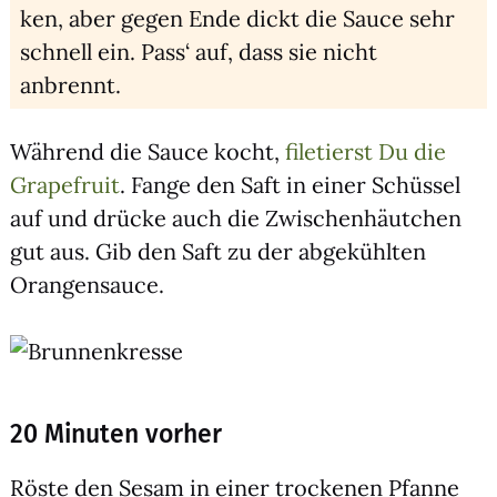
ken, aber gegen Ende dickt die Sau­ce sehr
schnell ein. Pass‘ auf, dass sie nicht
anbrennt.
Wäh­rend die Sau­ce kocht,
file­tierst Du die
Grape­fruit
. Fan­ge den Saft in einer Schüs­sel
auf und drü­cke auch die Zwi­schen­häut­chen
gut aus. Gib den Saft zu der abge­kühl­ten
Oran­gen­sauce.
20 Minuten vorher
Rös­te den Sesam in einer tro­cke­nen Pfan­ne