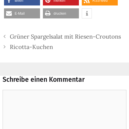
tei­len
mer­ken
RSS-feed
E‑Mail
dru­cken
Grüner Spargelsalat mit Riesen-Croutons
Ricotta-Kuchen
Schreibe einen Kommentar
Kommentar