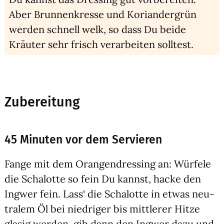
Aber Brun­nen­kres­se und Kori­an­der­grün
wer­den schnell welk, so dass Du bei­de
Kräu­ter sehr frisch ver­ar­bei­ten soll­test.
Zubereitung
45 Minuten vor dem Servieren
Fan­ge mit dem Oran­gen­dres­sing an: Wür­fe­le
die Scha­lot­te so fein Du kannst, hacke den
Ing­wer fein. Lass‘ die Scha­lot­te in etwas neu­
tra­lem Öl bei nied­ri­ger bis mitt­le­rer Hit­ze
gla­sig wer­den, gib dann den Ing­wer dazu und