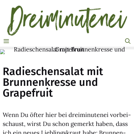
Zum
Inhalt
springen
MENÜ
Radieschensalat mit
Brunnenkresse und
Grapefruit
Wenn Du öfter hier bei drei­mi­nu­te­nei vor­bei­
schaust, wirst Du schon gemerkt haben, dass
ich ein neu­es Lieb­lings­kraut habe: Brun­nen­