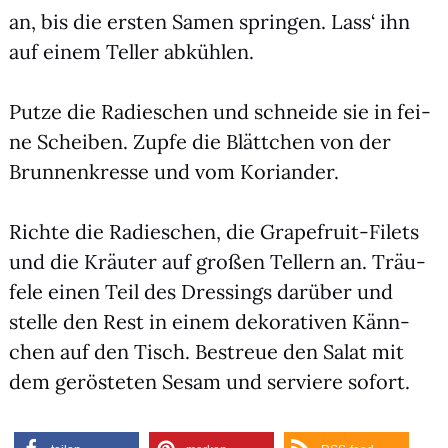
an, bis die ers­ten Samen sprin­gen. Lass‘ ihn
auf einem Tel­ler abküh­len.
Put­ze die Radies­chen und schnei­de sie in fei­
ne Schei­ben. Zup­fe die Blätt­chen von der
Brun­nen­kres­se und vom Kori­an­der.
Rich­te die Radies­chen, die Grape­fruit-Filets
und die Kräu­ter auf gro­ßen Tel­lern an. Träu­
fe­le einen Teil des Dres­sings dar­über und
stel­le den Rest in einem deko­ra­ti­ven Känn­
chen auf den Tisch. Bestreue den Salat mit
dem gerös­te­ten Sesam und ser­vie­re sofort.