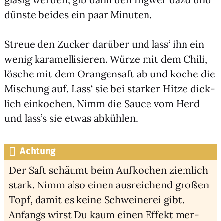
düns­te bei­des ein paar Minu­ten.
Streue den Zucker dar­über und lass‘ ihn ein
wenig kara­mel­li­sie­ren. Wür­ze mit dem Chi­li,
lösche mit dem Oran­gen­saft ab und koche die
Mischung auf. Lass‘ sie bei star­ker Hit­ze dick­
lich ein­ko­chen. Nimm die Sau­ce vom Herd
und lass’s sie etwas abküh­len.
Achtung
Der Saft schäumt beim Auf­ko­chen ziem­lich
stark. Nimm also einen aus­rei­chend gro­ßen
Topf, damit es kei­ne Schwei­ne­rei gibt.
Anfangs wirst Du kaum einen Effekt mer­