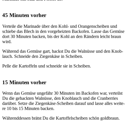
45 Minuten vorher
Ver­tei­le die Mari­na­de über den Kohl- und Oran­gen­schei­ben und
schie­be das Blech in den vor­ge­heiz­ten Back­ofen. Las­se das Gemü­se
dort 30 Minu­ten backen, bis der Kohl an den Rän­dern leicht braun
wird.
Wäh­rend das Gemü­se gart, hackst Du die Wal­nüs­se und den Knob­
lauch. Schnei­de den Zie­gen­kä­se in Schei­ben.
Pel­le die Kar­tof­feln und schnei­de sie in Schei­ben.
15 Minuten vorher
Wenn das Gemü­se unge­fähr 30 Minu­ten im Back­ofen war, ver­teilst
Du die gehack­ten Wal­nüs­se, den Knob­lauch und die Cran­ber­ries
dar­über. Set­ze die Zie­gen­kä­se-Schei­ben dar­auf und las­se alles wei­te­
re 10 bis 15 Minu­ten backen.
Wäh­rend­des­sen brätst Du die Kar­tof­fel­schei­ben schön gold­braun.