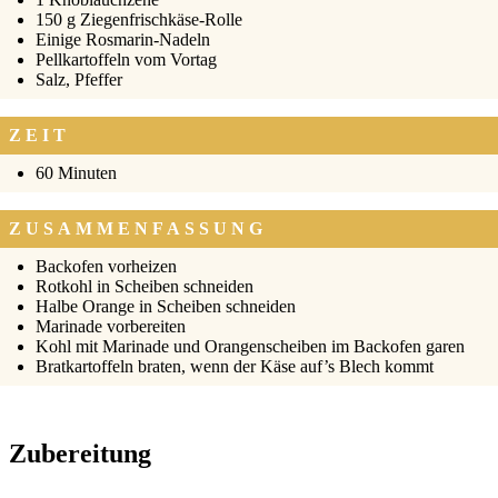
150 g Zie­gen­frisch­kä­se-Rol­le
Eini­ge Ros­ma­rin-Nadeln
Pell­kar­tof­feln vom Vor­tag
Salz, Pfef­fer
ZEIT
60 Minu­ten
ZUSAMMENFASSUNG
Back­ofen vor­hei­zen
Rot­kohl in Schei­ben schnei­den
Hal­be Oran­ge in Schei­ben schnei­den
Mari­na­de vor­be­rei­ten
Kohl mit Mari­na­de und Oran­gen­schei­ben im Back­ofen garen
Brat­kar­tof­feln bra­ten, wenn der Käse auf’s Blech kommt
Zubereitung