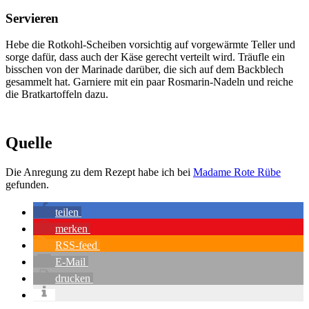
Servieren
Hebe die Rot­kohl-Schei­ben vor­sich­tig auf vor­ge­wärm­te Tel­ler und
sor­ge dafür, dass auch der Käse gerecht ver­teilt wird. Träuf­le ein
biss­chen von der Mari­na­de dar­über, die sich auf dem Back­blech
gesam­melt hat. Gar­nie­re mit ein paar Ros­ma­rin-Nadeln und rei­che
die Brat­kar­tof­feln dazu.
Quelle
Die Anre­gung zu dem Rezept habe ich bei
Madame Rote Rübe
gefun­den.
tei­len
mer­ken
RSS-feed
E‑Mail
dru­cken