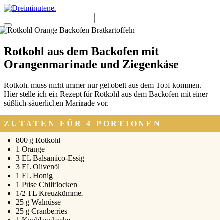
Zum
Inhalt
springen
Menü
Rotkohl aus dem Backofen mit
Orangenmarinade und Ziegenkäse
Rot­kohl muss nicht immer nur geho­belt aus dem Topf kom­men.
Hier stel­le ich ein Rezept für Rot­kohl aus dem Back­ofen mit einer
süß­lich-säu­er­li­chen Mari­na­de vor.
ZUTATEN FÜR 4 PORTIONEN
800 g Rot­kohl
1 Oran­ge
3 EL Bal­sa­mi­co-Essig
3 EL Oli­ven­öl
1 EL Honig
1 Pri­se Chi­li­flo­cken
1/2 TL Kreuz­küm­mel
25 g Wal­nüs­se
25 g Cran­ber­ries
1 Knob­lauch­ze­he