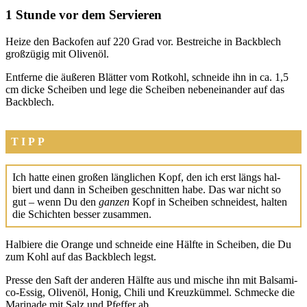
1 Stunde vor dem Servieren
Hei­ze den Back­ofen auf 220 Grad vor. Bestrei­che in Back­blech
groß­zü­gig mit Oli­ven­öl.
Ent­fer­ne die äuße­ren Blät­ter vom Rot­kohl, schnei­de ihn in ca. 1,5
cm dicke Schei­ben und lege die Schei­ben neben­ein­an­der auf das
Back­blech.
TIPP
Ich hat­te einen gro­ßen läng­li­chen Kopf, den ich erst längs hal­
biert und dann in Schei­ben geschnit­ten habe. Das war nicht so
gut – wenn Du den
gan­zen
Kopf in Schei­ben schnei­dest, hal­ten
die Schich­ten bes­ser zusam­men.
Hal­bie­re die Oran­ge und schnei­de eine Hälf­te in Schei­ben, die Du
zum Kohl auf das Back­blech legst.
Pres­se den Saft der ande­ren Hälf­te aus und mische ihn mit Bal­sa­mi­
co-Essig, Oli­ven­öl, Honig, Chi­li und Kreuz­küm­mel. Schme­cke die
Mari­na­de mit Salz und Pfef­fer ab.