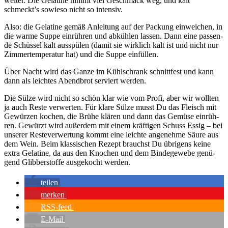
wei­ter. Die Gela­ti­ne nimmt viel Geschmack weg, und kalt
schmeckt’s sowie­so nicht so inten­siv.
Also: die Gela­ti­ne gemäß Anlei­tung auf der Packung ein­wei­chen, in
die war­me Sup­pe ein­rüh­ren und abküh­len las­sen. Dann eine pas­sen­
de Schüs­sel kalt aus­spü­len (damit sie wirk­lich kalt ist und nicht nur
Zim­mer­tem­pe­ra­tur hat) und die Sup­pe ein­fül­len.
Über Nacht wird das Gan­ze im Kühl­schrank schnitt­fest und kann
dann als leich­tes Abend­brot ser­viert wer­den.
Die Sül­ze wird nicht so schön klar wie vom Pro­fi, aber wir woll­ten
ja auch Res­te ver­wer­ten. Für kla­re Sül­ze musst Du das Fleisch mit
Gewür­zen kochen, die Brü­he klä­ren und dann das Gemü­se ein­rüh­
ren. Gewürzt wird außer­dem mit einem kräf­ti­gen Schuss Essig – bei
unse­rer Res­te­ver­wer­tung kommt eine leich­te ange­neh­me Säu­re aus
dem Wein. Beim klas­si­schen Rezept brauchst Du übri­gens kei­ne
extra Gela­ti­ne, da aus den Kno­chen und dem Bin­de­ge­we­be genü­
gend Glib­ber­stof­fe aus­ge­kocht wer­den.
tei­len
mer­ken
RSS-feed
E‑Mail