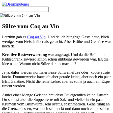
Zum
Inhalt
springen
Menü
Sülze vom Coq au Vin
Letzt­hin gab es
Coq au Vin
. Und da ich hung­ri­ge Gäs­te hat­te, blieb
weni­ger vom Fleisch über als gedacht. Aber Brü­he und Gemü­se war
noch da.
Krea­ti­ve Res­te­ver­wer­tung
war ange­sagt. Und da die Brü­he im
Kühl­schrank sowie­so schon schön glib­be­rig gewor­den war, lag die
Idee nahe: War­um nicht Sül­ze dar­aus machen?
Ja ja, dafür wer­den nor­ma­ler­wei­se Schwei­ne­fü­ße oder ‑köp­fe aus­ge­
kocht. Dum­mer­wei­se hat­te ich aber gera­de kei­ne, aber noch ein paar
Blatt Gela­ti­ne. Nicht die rei­ne Leh­re, aber es soll­te ja auch ein Expe­
ri­ment wer­den.
Außer einer Men­ge Gela­ti­ne brauchsts Du eigent­lich kei­ne Zuta­ten.
Du soll­test aber die Sup­pen­res­te mit Salz und viel­leicht ein paar
Krü­meln vom Brüh­wür­fel sehr kräf­tig abschme­cken. Gehe ruhig an
die Gren­ze des­sen, was noch schmeckt und dann noch ein biss­chen