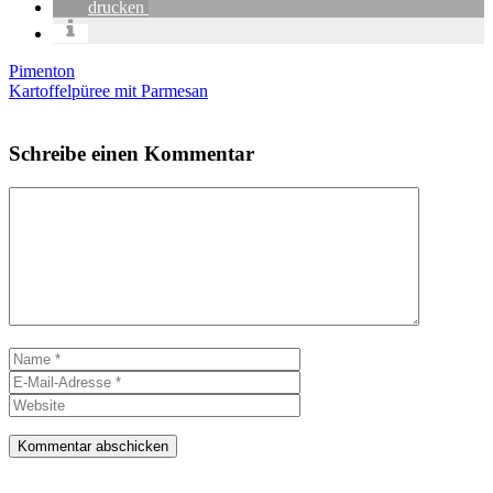
dru­cken
Pimenton
Kartoffelpüree mit Parmesan
Schreibe einen Kommentar
Kommentar
Name
E-
Mail-
Website
Adresse