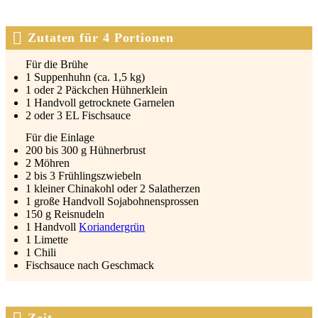
Zutaten für 4 Portionen
Für die Brü­he
1 Sup­pen­huhn (ca. 1,5 kg)
1 oder 2 Päck­chen Hüh­ner­klein
1 Hand­voll getrock­ne­te Gar­ne­len
2 oder 3 EL Fisch­sauce
Für die Ein­la­ge
200 bis 300 g Hüh­ner­brust
2 Möh­ren
2 bis 3 Früh­lings­zwie­beln
1 klei­ner Chi­na­kohl oder 2 Salat­her­zen
1 gro­ße Hand­voll Soja­boh­nen­spros­sen
150 g Reis­nu­deln
1 Hand­voll
Kori­an­der­grün
1 Limet­te
1 Chi­li
Fisch­sauce nach Geschmack
Zeit