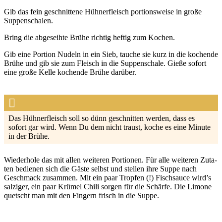
Gib das fein geschnit­te­ne Hüh­ner­fleisch por­ti­ons­wei­se in gro­ße
Sup­pen­scha­len.
Bring die abge­seih­te Brü­he rich­tig hef­tig zum Kochen.
Gib eine Por­ti­on Nudeln in ein Sieb, tau­che sie kurz in die kochen­de
Brü­he und gib sie zum Fleisch in die Sup­pen­scha­le. Gie­ße sofort
eine gro­ße Kel­le kochen­de Brü­he dar­über.
Das Hüh­ner­fleisch soll so dünn geschnit­ten wer­den, dass es
sofort gar wird. Wenn Du dem nicht traust, koche es eine Minu­te
in der Brü­he.
Wie­der­ho­le das mit allen wei­te­ren Por­tio­nen. Für alle wei­te­ren Zuta­
ten bedie­nen sich die Gäs­te selbst und stel­len ihre Sup­pe nach
Geschmack zusam­men. Mit ein paar Trop­fen (!) Fisch­sauce wird’s
sal­zi­ger, ein paar Krü­mel Chi­li sor­gen für die Schär­fe. Die Limo­ne
quetscht man mit den Fin­gern frisch in die Sup­pe.