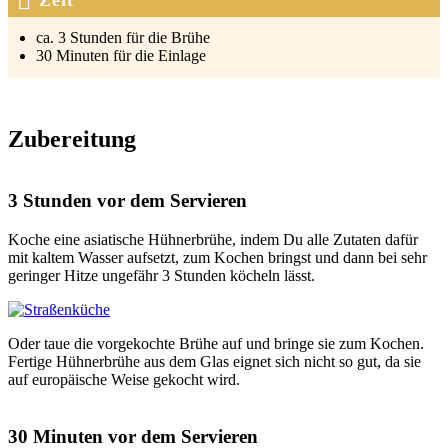
ca. 3 Stun­den für die Brü­he
30 Minu­ten für die Ein­la­ge
Zubereitung
3 Stunden vor dem Servieren
Koche eine asia­ti­sche Hüh­ner­brü­he, indem Du alle Zuta­ten dafür
mit kal­tem Was­ser auf­setzt, zum Kochen bringst und dann bei sehr
gerin­ger Hit­ze unge­fähr 3 Stun­den köcheln lässt.
Oder taue die vor­ge­koch­te Brü­he auf und brin­ge sie zum Kochen.
Fer­ti­ge Hüh­ner­brü­he aus dem Glas eig­net sich nicht so gut, da sie
auf euro­päi­sche Wei­se gekocht wird.
30 Minuten vor dem Servieren