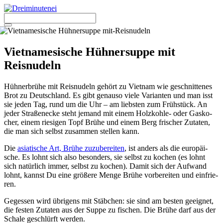
Zum
Inhalt
springen
Menü
Vietnamesische Hühnersuppe mit
Reisnudeln
Hüh­ner­brü­he mit Reis­nu­deln gehört zu Viet­nam wie geschnit­te­nes
Brot zu Deutsch­land. Es gibt genau­so vie­le Vari­an­ten und man isst
sie jeden Tag, rund um die Uhr – am liebs­ten zum Früh­stück. An
jeder Stra­ßen­ecke steht jemand mit einem Holz­koh­le- oder Gas­ko­
cher, einem rie­si­gen Topf Brü­he und einem Berg fri­scher Zuta­ten,
die man sich selbst zusam­men stel­len kann.
Die
asia­ti­sche Art, Brü­he zuzu­be­rei­ten
, ist anders als die euro­päi­
sche. Es lohnt sich also beson­ders, sie selbst zu kochen (es lohnt
sich natür­lich immer, selbst zu kochen). Damit sich der Auf­wand
lohnt, kannst Du eine grö­ße­re Men­ge Brü­he vor­be­rei­ten und ein­frie­
ren.
Geges­sen wird übri­gens mit Stäb­chen: sie sind am bes­ten geeig­net,
die fes­ten Zuta­ten aus der Sup­pe zu fischen. Die Brü­he darf aus der
Scha­le geschlürft wer­den.