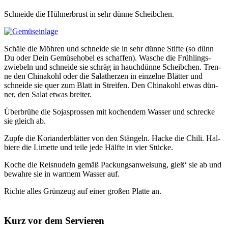
Schnei­de die Hüh­ner­brust in sehr dün­ne Scheib­chen.
Schä­le die Möh­ren und schnei­de sie in sehr dün­ne Stif­te (so dünn
Du oder Dein Gemü­se­ho­bel es schaf­fen). Wasche die Früh­lings­
zwie­beln und schnei­de sie schräg in hauch­dün­ne Scheib­chen. Tren­
ne den Chi­na­kohl oder die Salat­her­zen in ein­zel­ne Blät­ter und
schnei­de sie quer zum Blatt in Strei­fen. Den Chi­na­kohl etwas dün­
ner, den Salat etwas brei­ter.
Über­brü­he die Soja­spros­sen mit kochen­dem Was­ser und schre­cke
sie gleich ab.
Zup­fe die Kori­an­der­blät­ter von den Stän­geln. Hacke die Chi­li. Hal­
bie­re die Limet­te und tei­le jede Hälf­te in vier Stü­cke.
Koche die Reis­nu­deln gemäß Packungs­an­wei­sung, gieß‘ sie ab und
bewah­re sie in war­mem Was­ser auf.
Rich­te alles Grün­zeug auf einer gro­ßen Plat­te an.
Kurz vor dem Servieren