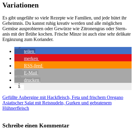
Variationen
Es gibt unge­fähr so vie­le Rezep­te wie Fami­li­en, und jede hütet ihr
Geheim­nis. Du kannst ruhig krea­tiv wer­den und alle mög­li­chen
Gemü­se aus­pro­bie­ren oder Gewür­ze wie Zitro­nen­gras oder Stern­
anis mit der Brü­he kochen. Fri­sche Min­ze ist auch eine sehr deli­ka­te
Ergän­zung zum Kori­an­der.
tei­len
mer­ken
RSS-feed
E‑Mail
dru­cken
Gefüllte Aubergine mit Hackfleisch, Feta und frischem Oregano
Asiatischer Salat mit Reisnudeln, Gurken und gebratenem
Hühnerfleisch
Schreibe einen Kommentar