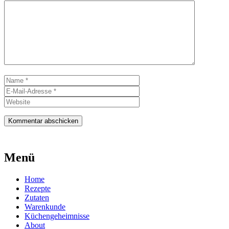
Kommentar
Name
E-
Mail-
Website
Adresse
Menü
Home
Rezepte
Zutaten
Warenkunde
Küchengeheimnisse
About