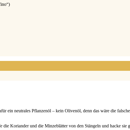
fino“)
dafür ein neu­tra­les Pflan­zen­öl – kein Oli­ven­öl, denn das wäre die fal
 Zup­fe die Kori­an­der und die Min­ze­blät­ter von den Stän­geln und hacke s