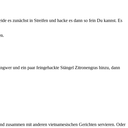
­de es zunächst in Strei­fen und hacke es dann so fein Du kannst. Es
en.
ng­wer und ein paar fein­ge­hack­te Stän­gel Zitro­nen­gras hin­zu, dann
nd zusam­men mit ande­ren viet­na­me­si­schen Gerich­ten ser­vie­ren. Oder