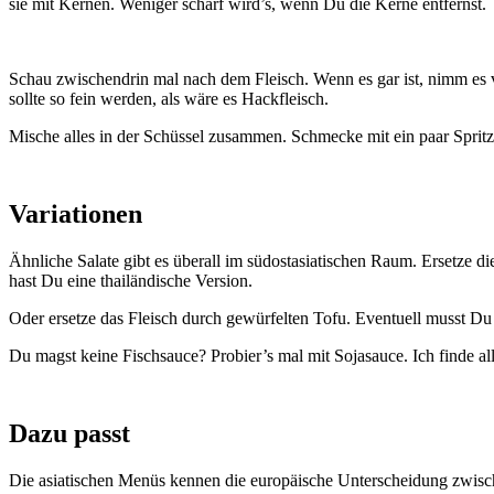
sie mit Ker­nen. Weni­ger scharf wird’s, wenn Du die Ker­ne ent­fernst.
Schau zwi­schen­drin mal nach dem Fleisch. Wenn es gar ist, nimm es v
soll­te so fein wer­den, als wäre es Hack­fleisch.
Mische alles in der Schüs­sel zusam­men. Schme­cke mit ein paar Sprit­ze
Variationen
Ähn­li­che Sala­te gibt es über­all im süd­ost­asia­ti­schen Raum. Erset­ze
hast Du eine thai­län­di­sche Ver­si­on.
Oder erset­ze das Fleisch durch gewür­fel­ten Tofu. Even­tu­ell musst 
Du magst kei­ne Fisch­sauce? Probier’s mal mit Soja­sauce. Ich fin­de all
Dazu passt
Die asia­ti­schen Menüs ken­nen die euro­päi­sche Unter­schei­dung zwi­sc