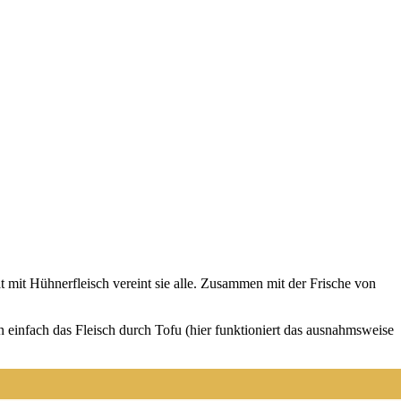
lat mit Hüh­ner­fleisch ver­eint sie alle. Zusam­men mit der Fri­sche von
en ein­fach das Fleisch durch Tofu (hier funk­tio­niert das aus­nahms­wei­se