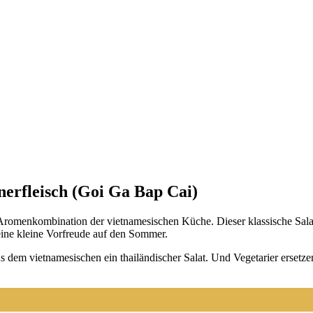
erfleisch (Goi Ga Bap Cai)
ro­men­kom­bi­na­ti­on der viet­na­me­si­schen Küche. Die­ser klas­si­sche Sa
 eine klei­ne Vor­freu­de auf den Som­mer.
dem viet­na­me­si­schen ein thai­län­di­scher Salat. Und Vege­ta­ri­er erset­z