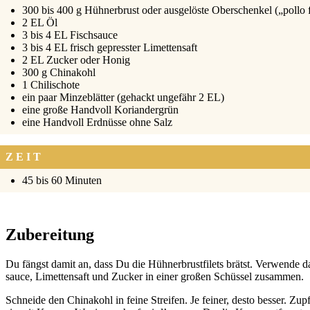
300 bis 400 g Hüh­ner­brust oder aus­ge­lös­te Ober­schen­kel („pol­lo 
2 EL Öl
3 bis 4 EL Fisch­sauce
3 bis 4 EL frisch gepress­ter Limet­ten­saft
2 EL Zucker oder Honig
300 g Chi­na­kohl
1 Chi­li­scho­te
ein paar Min­ze­blät­ter (gehackt unge­fähr 2 EL)
eine gro­ße Hand­voll Kori­an­der­grün
eine Hand­voll Erd­nüs­se ohne Salz
ZEIT
45 bis 60 Minu­ten
Zubereitung
Du fängst damit an, dass Du die Hüh­ner­brust­fi­lets brätst. Ver­wen­de 
sauce, Limet­ten­saft und Zucker in einer gro­ßen Schüs­sel zusam­men.
Schnei­de den Chi­na­kohl in fei­ne Strei­fen. Je fei­ner, des­to bes­ser.