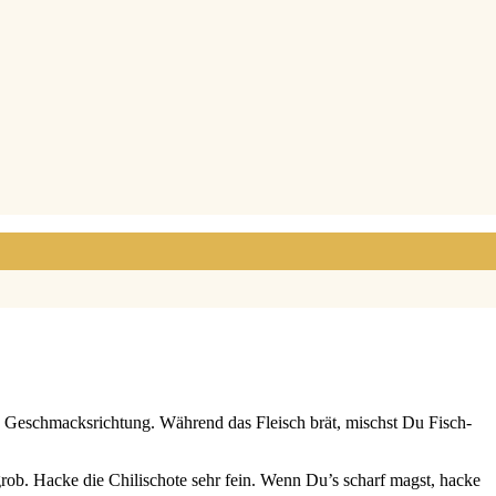
­sche Geschmacks­rich­tung. Wäh­rend das Fleisch brät, mischst Du Fisch­
ie grob. Hacke die Chi­li­scho­te sehr fein. Wenn Du’s scharf magst, hacke