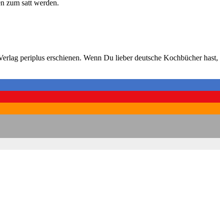
en zum satt wer­den.
lag peri­plus erschie­nen. Wenn Du lie­ber deut­sche Koch­bü­cher hast, g