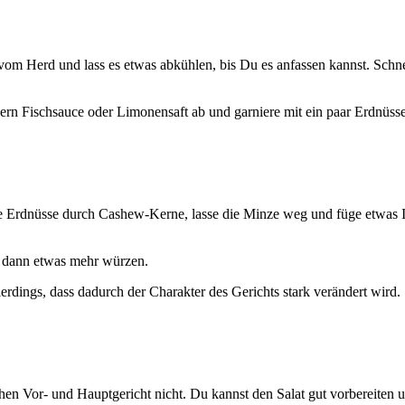
om Herd und lass es etwas abküh­len, bis Du es anfas­sen kannst. Schnei
rn Fisch­sauce oder Limo­nen­saft ab und gar­nie­re mit ein paar Erd­nüs­s
 die Erd­nüs­se durch Cas­hew-Ker­ne, las­se die Min­ze weg und füge etwas I
Du dann etwas mehr wür­zen.
er­dings, dass dadurch der Cha­rak­ter des Gerichts stark ver­än­dert wird.
hen Vor- und Haupt­ge­richt nicht. Du kannst den Salat gut vor­be­rei­ten u