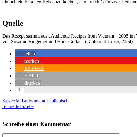
ein­fach ein biss­chen Reis dazu kochen, dann reicht’s für zwei Per­so­n
Quelle
Das Rezept stammt aus „Authen­tic Recipes from Viet­nam“, 2005 im Ver­
von Susan­ne Bin­ge­mer und Hans Ger­lach (Grä­fe und Unzer, 2004).
tei­len
mer­ken
RSS-feed
E‑Mail
dru­cken
Salsiccia: Bratwurst auf italienisch
Schnelle Forelle
Schreibe einen Kommentar
Kommentar