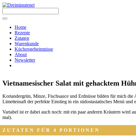
Zum
Inhalt
springen
Menü
Home
Rezepte
Zutaten
Warenkunde
Küchengeheimnisse
About
Newsletter
Vietnamesischer Salat mit gehacktem Hühn
Kori­an­der­grün, Min­ze, Fisch­sauce und Erd­nüs­se bil­den für mich die A
Limet­ten­saft der per­fek­te Ein­stieg in ein süd­ost­asia­ti­sches Menü und
Varia­bel ist er dabei auch noch: mit ein paar ande­ren Kräu­tern wird aus 
mal).
ZUTATEN FÜR 4 PORTIONEN