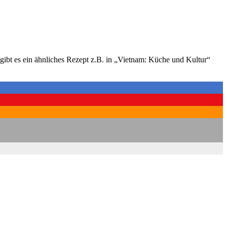
ibt es ein ähn­li­ches Rezept z.B. in „Viet­nam: Küche und Kul­tur“