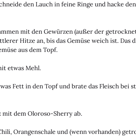
 schnei­de den Lauch in fei­ne Rin­ge und hacke den
sam­men mit den Gewür­zen (außer der getrock­ne­
tt­le­rer Hit­ze an, bis das Gemü­se weich ist. Das 
emü­se aus dem Topf.
mit etwas Mehl.
as Fett in den Topf und bra­te das Fleisch bei star
 mit dem Olo­ro­so-Sher­ry ab.
hi­li, Oran­gen­scha­le und (wenn vor­han­den) getr