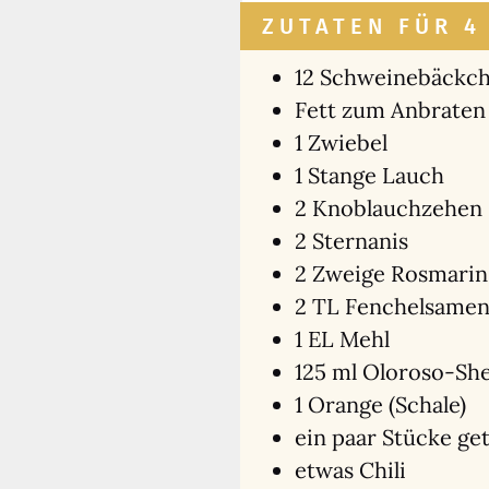
ZUTATEN FÜR 4
12 Schwei­ne­bäck­ch
Fett zum Anbra­ten
1 Zwie­bel
1 Stan­ge Lauch
2 Knob­lauch­ze­hen
2 Stern­anis
2 Zwei­ge Ros­ma­rin
2 TL Fen­chel­sa­me
1 EL Mehl
125 ml Olo­ro­so-She
1 Oran­ge (Scha­le)
ein paar Stü­cke get
etwas Chi­li