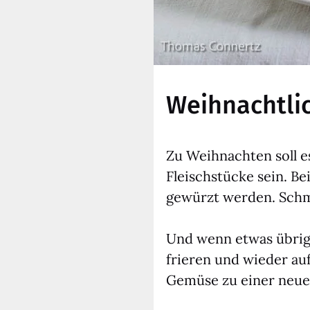
Weihnachtli
Zu Weih­nach­ten soll 
Fleisch­stü­cke sein. B
gewürzt wer­den. Schme
Und wenn etwas übrig b
frie­ren und wie­der au
Gemü­se zu einer neu­en 