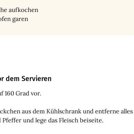
­he auf­ko­chen
­ofen garen
r dem Servieren
uf 160 Grad vor.
­chen aus dem Kühl­schrank und ent­fer­ne alles üb
Pfef­fer und lege das Fleisch bei­sei­te.