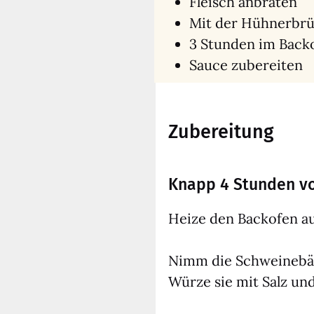
Fleisch anbra­ten
Mit der Hüh­ner­brü
3 Stun­den im Back
Sau­ce zube­rei­ten
Zubereitung
Knapp 4 Stunden vo
Hei­ze den Back­ofen a
Nimm die Schwei­ne­bäck
Wür­ze sie mit Salz und 