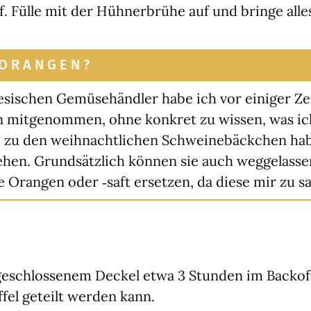
. Fül­le mit der Hüh­ner­brü­he auf und brin­ge al
 ORANGEN?
e­si­schen Gemü­se­händ­ler habe ich vor eini­ger Z
n mit­ge­nom­men, ohne kon­kret zu wis­sen, was 
e zu den weih­nacht­li­chen Schwei­ne­bäck­chen ha
e­hen. Grund­sätz­lich kön­nen sie auch weg­ge­las­s
 Oran­gen oder ‑saft erset­zen, da die­se mir zu s
geschlos­se­nem Deckel etwa 3 Stun­den im Back­ofen
fel geteilt wer­den kann.