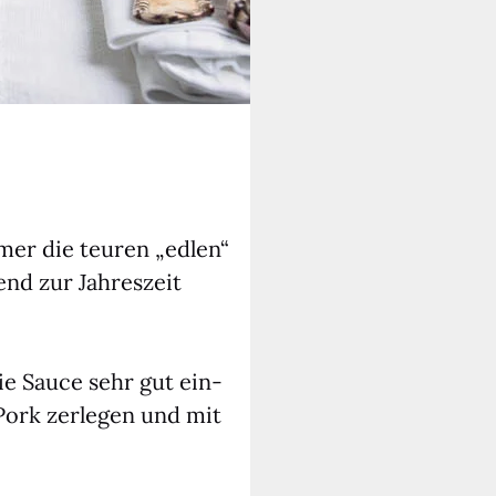
mer die teu­ren „edlen“
nd zur Jah­res­zeit
ie Sau­ce sehr gut ein­
Pork zer­le­gen und mit