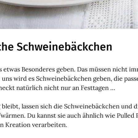
che Schweinebäckchen
es etwas Beson­de­res geben. Das müs­sen nicht im
ei uns wird es Schwei­ne­bäck­chen geben, die pas­se
ckt natür­lich nicht nur an Fest­ta­gen …
leibt, las­sen sich die Schwei­ne­bäck­chen und d
f­wär­men. Du kannst sie auch ähn­lich wie Pul­led 
Krea­ti­on ver­ar­bei­ten.