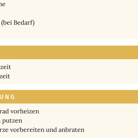
he
e (bei Bedarf)
­zeit
zeit
UNG
rad vor­hei­zen
 put­zen
e vor­be­rei­ten und anbra­ten