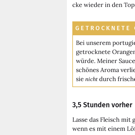
cke wie­der in den Topf
GETROCKNETE
Bei unse­rem por­tu­gi
getrock­ne­te Oran­ge
wür­de. Mei­ner Sau­c
schö­nes Aro­ma ver­li
sie
durch fri­sche
nicht
3,5 Stunden vorher
Las­se das Fleisch mit 
wenn es mit einem Löf­