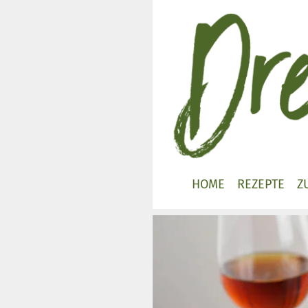
Zum
Inhalt
springen
HOME
REZEPTE
Z