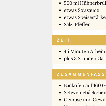
500 ml Hüh­ner­brü­
etwas Soja­sauce
etwas Spei­se­stär­k
Salz, Pfef­fer
ZEIT
45 Minu­ten Arbeits
plus 3 Stun­den Gar­
ZUSAMMENFASS
Back­ofen auf 160 G
Schwei­ne­bäck­chen
Gemü­se und Gewür­z