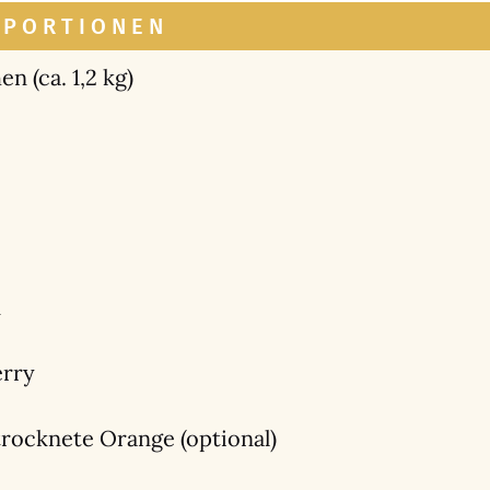
 PORTIONEN
en (ca. 1,2 kg)
n
r­ry
rock­ne­te Oran­ge (optio­nal)