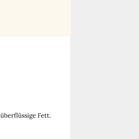
er­flüs­si­ge Fett.