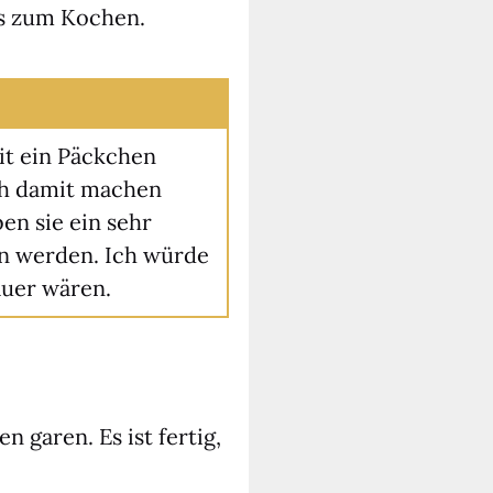
les zum Kochen.
eit ein Päck­chen
ich damit machen
ben sie ein sehr
en wer­den. Ich wür­de
au­er wären.
 garen. Es ist fer­tig,