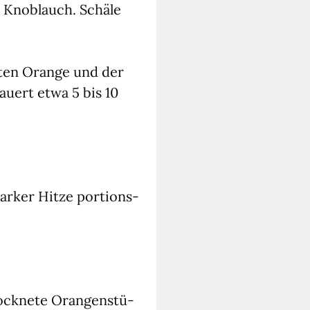
 Knob­lauch. Schä­le
ten Oran­ge und der
dau­ert etwa 5 bis 10
­ker Hit­ze por­ti­ons­
ock­ne­te Oran­gen­stü­