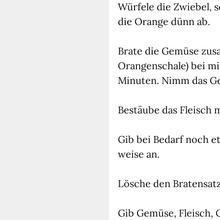
Wür­fe­le die Zwie­bel,
die Oran­ge dünn ab.
Bra­te die Gemü­se zu
Oran­gen­scha­le) bei mi
Minu­ten. Nimm das G
Bestäu­be das Fleisch 
Gib bei Bedarf noch etw
wei­se an.
Lösche den Bra­ten­satz
Gib Gemü­se, Fleisch, C