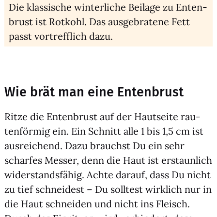
Die klas­si­sche win­ter­li­che Bei­la­ge zu Enten­
brust ist Rot­kohl. Das aus­ge­bra­te­ne Fett
passt vor­treff­lich dazu.
Wie brät man eine Entenbrust
Rit­ze die Enten­brust auf der Haut­sei­te rau­
ten­för­mig ein. Ein Schnitt alle 1 bis 1,5 cm ist
aus­rei­chend. Dazu brauchst Du ein sehr
schar­fes Mes­ser, denn die Haut ist erstaun­lich
wider­stands­fä­hig. Ach­te dar­auf, dass Du nicht
zu tief schnei­dest – Du soll­test wirk­lich nur in
die Haut schnei­den und nicht ins Fleisch.