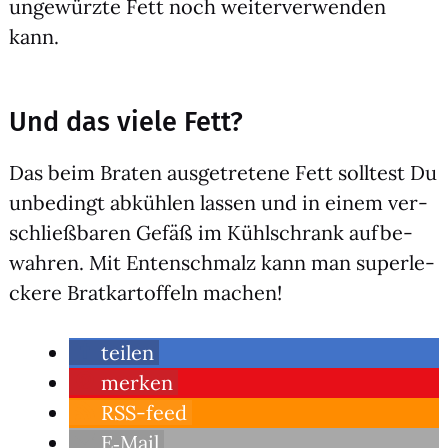
unge­würz­te Fett noch wei­ter­ver­wen­den
kann.
Und das viele Fett?
Das beim Bra­ten aus­ge­tre­te­ne Fett soll­test Du
unbe­dingt abküh­len las­sen und in einem ver­
schließ­ba­ren Gefäß im Kühl­schrank auf­be­
wah­ren. Mit Enten­schmalz kann man super­le­
cke­re Brat­kar­tof­feln machen!
tei­len
mer­ken
RSS-feed
E‑Mail