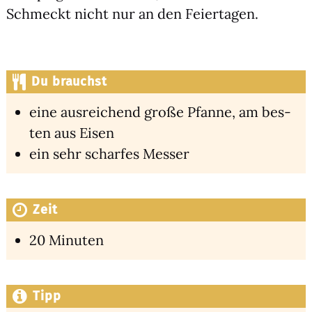
Schmeckt nicht nur an den Fei­er­ta­gen.
Du brauchst
eine aus­rei­chend gro­ße Pfan­ne, am bes­
ten aus Eisen
ein sehr schar­fes Mes­ser
Zeit
20 Minu­ten
Tipp