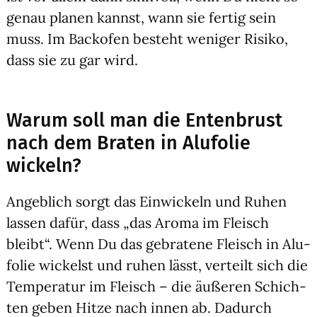
genau pla­nen kannst, wann sie fer­tig sein
muss. Im Back­ofen besteht weni­ger Risi­ko,
dass sie zu gar wird.
Warum soll man die Entenbrust
nach dem Braten in Alufolie
wickeln?
Angeb­lich sorgt das Ein­wi­ckeln und Ruhen
las­sen dafür, dass „das Aro­ma im Fleisch
bleibt“. Wenn Du das gebra­te­ne Fleisch in Alu­
fo­lie wickelst und ruhen lässt, ver­teilt sich die
Tem­pe­ra­tur im Fleisch – die äuße­ren Schich­
ten geben Hit­ze nach innen ab. Dadurch