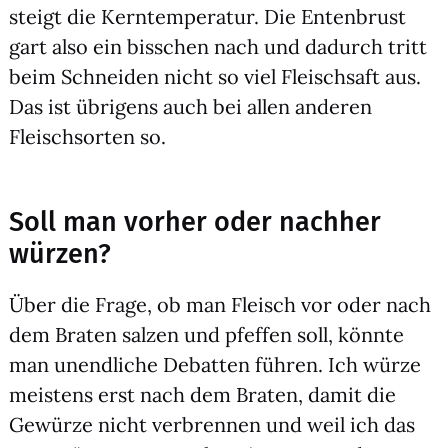
steigt die Kern­tem­pe­ra­tur. Die Enten­brust
gart also ein biss­chen nach und dadurch tritt
beim Schnei­den nicht so viel Fleisch­saft aus.
Das ist übri­gens auch bei allen ande­ren
Fleisch­sor­ten so.
Soll man vorher oder nachher
würzen?
Über die Fra­ge, ob man Fleisch vor oder nach
dem Bra­ten sal­zen und pfef­fen soll, könn­te
man unend­li­che Debat­ten füh­ren. Ich wür­ze
meis­tens erst nach dem Bra­ten, damit die
Gewür­ze nicht ver­bren­nen und weil ich das