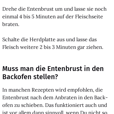
Dre­he die Enten­brust um und las­se sie noch
ein­mal 4 bis 5 Minu­ten auf der Fleisch­sei­te
bra­ten.
Schal­te die Herd­plat­te aus und las­se das
Fleisch wei­te­re 2 bis 3 Minu­ten gar zie­hen.
Muss man die Entenbrust in den
Backofen stellen?
In man­chen Rezep­ten wird emp­foh­len, die
Enten­brust nach dem Anbra­ten in den Back­
ofen zu schie­ben. Das funk­tio­niert auch und
ist vor allem dann sinn­voll, wenn Du nicht so