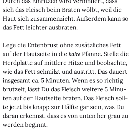
Durch das Ein­rit­zen wird ver­hin­dert, dass
sich das Fleisch beim Bra­ten wölbt, weil die
Haut sich zusam­men­zieht. Außer­dem kann so
das Fett leich­ter aus­bra­ten.
Lege die Enten­brust ohne zusätz­li­ches Fett
auf der Haut­sei­te in die
Pfan­ne. Stel­le die
kal­te
Herd­plat­te auf mitt­le­re Hit­ze und beob­ach­te,
wie das Fett schmilzt und aus­tritt. Das dau­ert
ins­ge­samt ca. 5 Minu­ten. Wenn es so rich­tig
brut­zelt, lässt Du das Fleisch wei­te­re 5 Minu­
ten auf der Haut­sei­te bra­ten. Das Fleisch soll­
te jetzt bis knapp zur Hälf­te gar sein, was Du
dar­an erkennst, dass es von unten her grau zu
wer­den beginnt.