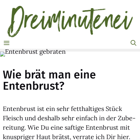
Zum
Inhalt
springen
MENÜ
Wie brät man eine
Entenbrust?
Enten­brust ist ein sehr fett­hal­ti­ges Stück
Fleisch und des­halb sehr ein­fach in der Zube­
rei­tung. Wie Du eine saf­ti­ge Enten­brust mit
knusp­ri­ger Haut brätst, ver­ra­te ich Dir hier.