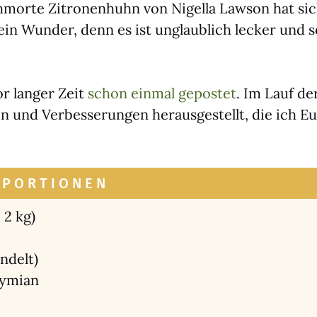
mor­te Zitro­nen­huhn von Nigel­la Law­son hat si
Kein Wun­der, denn es ist unglaub­lich lecker und s
r lan­ger Zeit
schon ein­mal gepos­tet
. Im Lauf de
en und Ver­bes­se­run­gen her­aus­ge­stellt, die ich E
 PORTIONEN
 2 kg)
n­delt)
y­mi­an