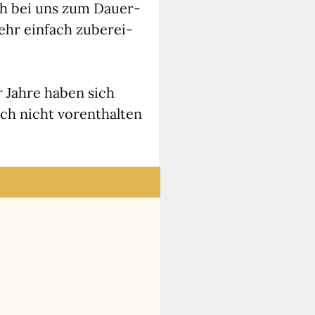
ch bei uns zum Dau­er­
ehr ein­fach zube­rei­
r Jah­re haben sich
uch nicht vor­ent­hal­ten