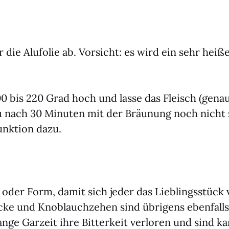
ie Alu­fo­lie ab. Vor­sicht: es wird ein sehr hei­
00 bis 220 Grad hoch und las­se das Fleisch (genau
u nach 30 Minu­ten mit der Bräu­nung noch nicht z
unk­ti­on dazu.
­ne oder Form, damit sich jeder das Lieb­lings­stü
­cke und Knob­lauch­ze­hen sind übri­gens eben­fall
ge Gar­zeit ihre Bit­ter­keit ver­lo­ren und sind kar