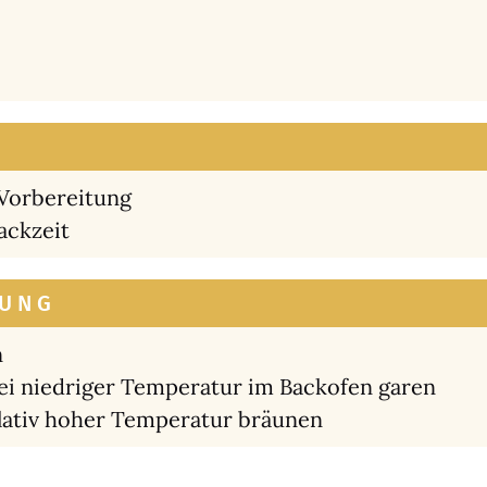
Vor­be­rei­tung
ack­zeit
UNG
n
ei nied­ri­ger Tem­pe­ra­tur im Back­ofen garen
a­tiv hoher Tem­pe­ra­tur bräu­nen