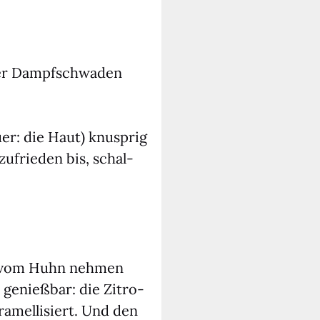
ßer Dampf­schwa­den
­er: die Haut) knusp­rig
ufrie­den bis, schal­
ck vom Huhn neh­men
s genieß­bar: die Zitro­
a­mel­li­siert. Und den