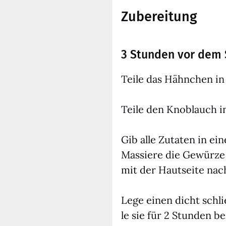
Zubereitung
3 Stunden vor dem 
Tei­le das Hähn­chen i
Tei­le den Knob­lauch in
Gib alle Zuta­ten in ei
Mas­sie­re die Gewür­ze 
mit der Haut­sei­te nac
Lege einen dicht schlie
le sie für 2 Stun­den be