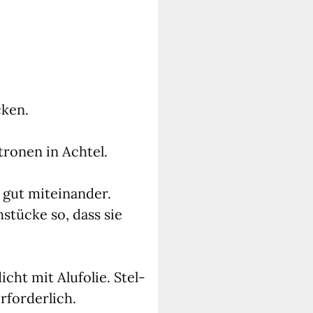
cken.
tro­nen in Ach­tel.
gut mit­ein­an­der.
­stü­cke so, dass sie
ht mit Alu­fo­lie. Stel­
for­der­lich.