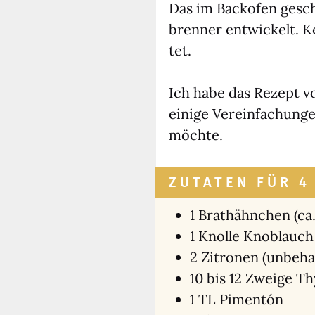
Das im Back­ofen gesch
bren­ner ent­wi­ckelt. 
tet.
Ich habe das Rezept vo
eini­ge Ver­ein­fa­chun­g
möch­te.
ZUTATEN FÜR 4
1 Brat­hähn­chen (ca.
1 Knol­le Knob­lauch
2 Zitro­nen (unbe­ha
10 bis 12 Zwei­ge Th
1 TL Pimen­tón