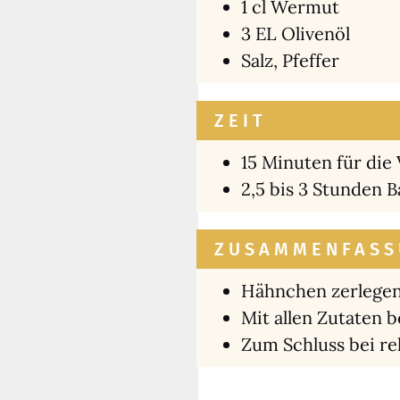
1 cl Wer­mut
3 EL Oli­ven­öl
Salz, Pfef­fer
ZEIT
15 Minu­ten für die 
2,5 bis 3 Stun­den B
ZUSAMMENFASS
Hähn­chen zer­le­ge
Mit allen Zuta­ten b
Zum Schluss bei rel