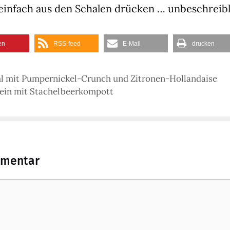
in­fach aus den Scha­len drü­cken … unbe­schreib­l
en
RSS-feed
E‑Mail
dru­cken
 mit Pumpernickel-Crunch und Zitronen-Hollandaise
lein mit Stachelbeerkompott
mmentar