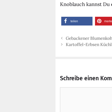
Knob­lauch kannst Du e
tei­len
mer­k
Gebackener Blumenkohl
Kartoffel-Erbsen Küch
Schreibe einen Ko
Kommentar