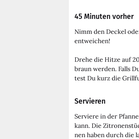
45 Minuten vorher
Nimm den Deckel oder d
ent­wei­chen!
Dre­he die Hit­ze auf 2
braun wer­den. Falls D
test Du kurz die Grill­f
Servieren
Ser­vie­re in der Pfan
kann. Die Zitro­nen­stü
nen haben durch die lan­