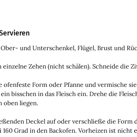
Servieren
n Ober- und Unter­schen­kel, Flü­gel, Brust und Rü
 ein­zel­ne Zehen (nicht schä­len). Schnei­de die Zi
ne ofen­fes­te Form oder Pfan­ne und ver­mische sie 
ein biss­chen in das Fleisch ein. Dre­he die Fleisch
h oben lie­gen.
­ßen­den Deckel auf oder ver­schlie­ße die Form dic
i 160 Grad in den Back­ofen. Vor­hei­zen ist nicht er