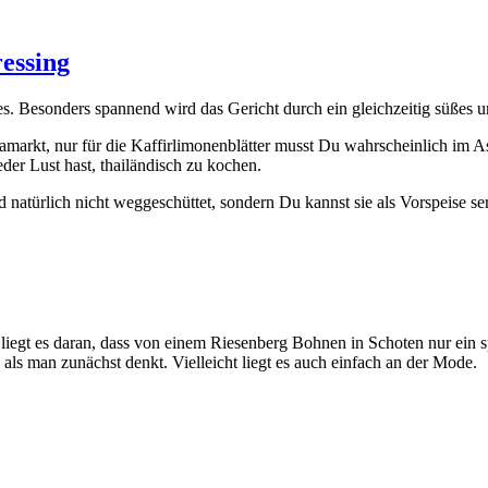
ressing
e­res. Beson­ders span­nend wird das Gericht durch ein gleich­zei­tig süßes 
­markt, nur für die Kaf­fir­li­mo­nen­blät­ter musst Du wahr­schein­lich im 
­der Lust hast, thai­län­disch zu kochen.
atür­lich nicht weg­ge­schüt­tet, son­dern Du kannst sie als Vor­spei­se ser­
liegt es dar­an, dass von einem Rie­sen­berg Boh­nen in Scho­ten nur ein spek
 als man zunächst denkt. Viel­leicht liegt es auch ein­fach an der Mode.