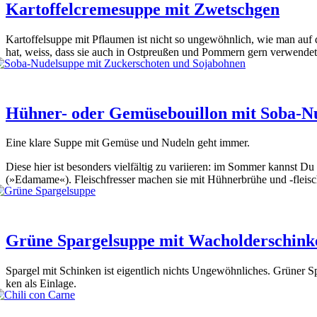
Kartoffelcremesuppe mit Zwetschgen
Kar­tof­fel­sup­pe mit Pflau­men ist nicht so unge­wöhn­lich, wie man au
hat, weiss, dass sie auch in Ost­preu­ßen und Pom­mern gern ver­wen­det 
Hühner- oder Gemüsebouillon mit Soba-N
Eine kla­re Sup­pe mit Gemü­se und Nudeln geht immer.
Die­se hier ist beson­ders viel­fäl­tig zu vari­ie­ren: im Som­mer kannst D
(»Eda­ma­me«). Fleisch­fres­ser machen sie mit Hüh­ner­brü­he und ‑fleisc
Grüne Spargelsuppe mit Wacholderschink
Spar­gel mit Schin­ken ist eigent­lich nichts Unge­wöhn­li­ches. Grü­ner 
ken als Ein­la­ge.