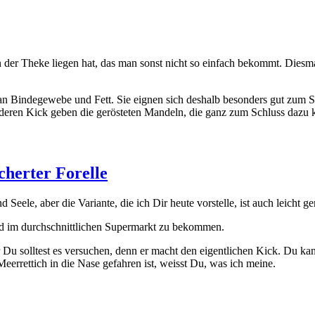
der The­ke lie­gen hat, das man sonst nicht so ein­fach bekommt. Dies­mal
an Bin­de­ge­we­be und Fett. Sie eig­nen sich des­halb beson­ders gut zum
n­de­ren Kick geben die gerös­te­ten Man­deln, die ganz zum Schluss dazu
cherter Forelle
ee­le, aber die Vari­an­te, die ich Dir heu­te vor­stel­le, ist auch leicht 
 sind im durch­schnitt­li­chen Super­markt zu bekom­men.
n, aber Du soll­test es ver­su­chen, denn er macht den eigent­li­chen Kick.
eer­ret­tich in die Nase gefah­ren ist, weisst Du, was ich mei­ne.