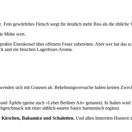
 Fein gewür­fel­tes Fleisch sorgt für deut­lich mehr Biss als die übli­che V
 die Mühe wert.
m gro­ßen Eisen­kes­sel über offe­nem Feu­er zube­rei­ten. Aber wer hat d
 und ein biss­chen Lager­feu­er-Aro­ma.
d wen­den sich mit Grau­sen ab. Bekeh­rungs­ver­su­che haben kei­nen Zwec
und Äpfeln (ger­ne auch »Leber Ber­li­ner Art« genannt). In Ita­li­en wird 
eisch­ge­schmack mit einer süß­lich-sau­ren Sau­ce har­mo­nisch ergänzt.
Kir­schen, Bal­sa­mi­co und Scha­lot­ten.
Und allen Inne­rei­en-Has­sern 