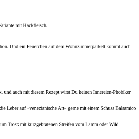
ari­an­te mit Hack­fleisch.
as schon. Und ein Feu­er­chen auf dem Wohn­zim­mer­par­kett kommt auch
k, und auch mit die­sem Rezept wirst Du kei­nen Inne­rei­en-Pho­bi­ker
die Leber auf »vene­zia­ni­sche Art« ger­ne mit einem Schuss Bal­sa­mi­co
zum Trost: mit kurz­ge­bra­te­nen Strei­fen vom Lamm oder Wild