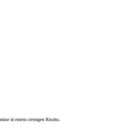
ge­mü­se in einem cre­mi­gen Risot­to.