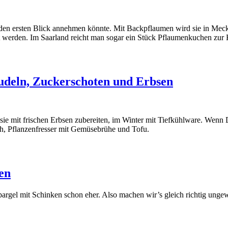
f den ers­ten Blick anneh­men könn­te. Mit Back­pflau­men wird sie in Meck
wer­den. Im Saar­land reicht man sogar ein Stück Pflau­men­ku­chen zur Kar
udeln, Zuckerschoten und Erbsen
u sie mit fri­schen Erb­sen zube­rei­ten, im Win­ter mit Tief­kühl­wa­re. We
h, Pflan­zen­fres­ser mit Gemü­se­brü­he und Tofu.
en
Spar­gel mit Schin­ken schon eher. Also machen wir’s gleich rich­tig unge­