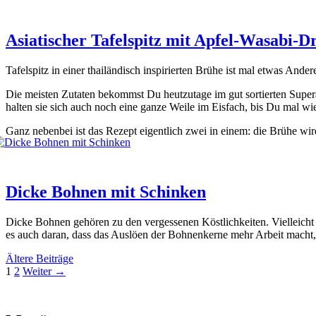
Asiatischer Tafelspitz mit Apfel-Wasabi-D
Tafel­spitz in einer thai­län­disch inspi­rier­ten Brü­he ist mal etwas And
Die meis­ten Zuta­ten bekommst Du heut­zu­ta­ge im gut sor­tier­ten Super­a
hal­ten sie sich auch noch eine gan­ze Wei­le im Eis­fach, bis Du mal wie
Ganz neben­bei ist das Rezept eigent­lich zwei in einem: die Brü­he wird n
Dicke Bohnen mit Schinken
Dicke Boh­nen gehö­ren zu den ver­ges­se­nen Köst­lich­kei­ten. Viel­leicht 
es auch dar­an, dass das Aus­lö­en der Boh­nen­ker­ne mehr Arbeit macht,
Ältere Beiträge
Seite
Seite
1
2
Weiter
→