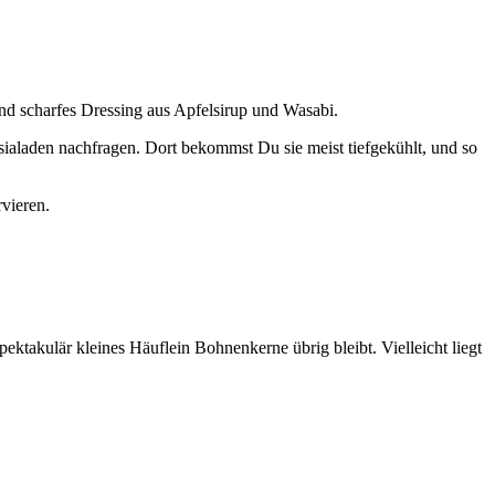
und schar­fes Dres­sing aus Apfel­si­rup und Wasa­bi.
Asi­al­aden nach­fra­gen. Dort bekommst Du sie meist tief­ge­kühlt, und so
vie­ren.
­ta­ku­lär klei­nes Häuf­lein Boh­nen­ker­ne übrig bleibt. Viel­leicht liegt