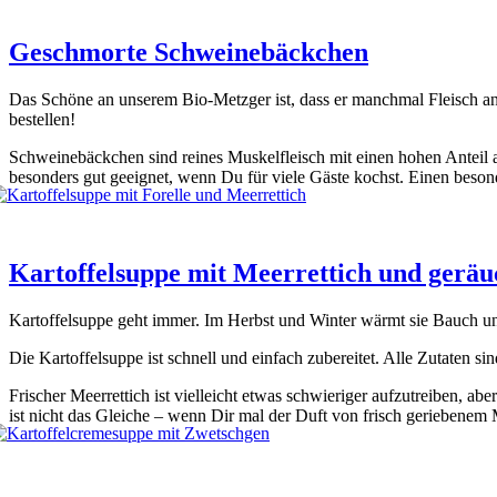
Geschmorte Schweinebäckchen
Das Schö­ne an unse­rem Bio-Metz­ger ist, dass er manch­mal Fleisch an 
be­stel­len!
Schwei­ne­bäck­chen sind rei­nes Mus­kel­fleisch mit einen hohen Anteil 
beson­ders gut geeig­net, wenn Du für vie­le Gäs­te kochst. Einen beso
Kartoffelsuppe mit Meerrettich und geräu
Kar­tof­fel­sup­pe geht immer. Im Herbst und Win­ter wärmt sie Bauch und S
Die Kar­tof­fel­sup­pe ist schnell und ein­fach zube­rei­tet. Alle Zuta­ten
Fri­scher Meer­ret­tich ist viel­leicht etwas schwie­ri­ger auf­zu­trei­be
ist nicht das Glei­che – wenn Dir mal der Duft von frisch gerie­be­nem M