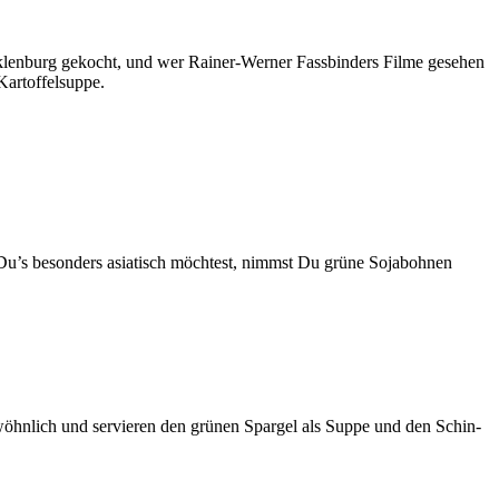
­len­burg gekocht, und wer Rai­ner-Wer­ner Fass­bin­ders Fil­me gese­hen
­tof­fel­sup­pe.
nn Du’s beson­ders asia­tisch möch­test, nimmst Du grü­ne Soja­boh­nen
wöhn­lich und ser­vie­ren den grü­nen Spar­gel als Sup­pe und den Schin­