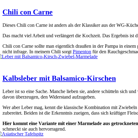
Chili con Carne
Die­ses Chi­li con Car­ne ist anders als der Klas­si­ker aus der WG-Küche.
Das macht viel Arbeit und ver­län­gert die Koch­zeit. Das Ergeb­nis ist
Chi­li con Car­ne soll­te man eigent­lich drau­ßen in der Pam­pa in eine
nicht infra­ge. In mei­nem Chi­li sorgt
Pimen­ton
für den Rauch­ge­schmack
Kalbsleber mit Balsamico-Kirschen
Leber ist so eine Sache. Man­che lie­ben sie, ande­re schüt­teln sich un
davon über­zeu­gen, den Wider­stand auf­zu­ge­ben.
Wer aber Leber mag, kennt die klas­si­sche Kom­bi­na­ti­on mit Zwie­beln 
zube­rei­tet. Bei­den ist die Erkennt­nis zuei­gen, dass sich kräf­ti­ger Fl
Hier kommt eine Vari­an­te mit einer Mar­me­la­de aus getrock­ne­ten 
schmeckt sie auch her­vor­ra­gend.