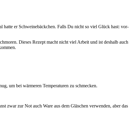
 hat­te er Schwei­ne­bäck­chen. Falls Du nicht so viel Glück hast: vor­
 Schmo­ren. Die­ses Rezept macht nicht viel Arbeit und ist des­halb auch
 kom­men.
genug, um bei wär­me­ren Tem­pe­ra­tu­ren zu schme­cken.
 Du kannst zwar zur Not auch Ware aus dem Gläs­chen ver­wen­den, aber das