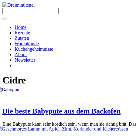
Zum
Inhalt
springen
Menü
Home
Rezepte
Zutaten
Warenkunde
Küchengeheimnisse
About
Newsletter
Cidre
Die beste Babypute aus dem Backofen
Eine Baby­pu­te kann sehr köst­lich sein, wenn man sie rich­tig brät. Das G