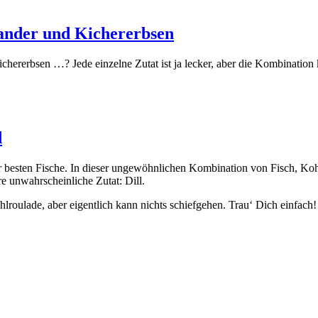
ander und Kichererbsen
r­erb­sen …? Jede ein­zel­ne Zutat ist ja lecker, aber die Kom­bi­na­ti­o
d
der bes­ten Fische. In die­ser unge­wöhn­li­chen Kom­bi­na­ti­on von Fisch, 
re unwahr­schein­li­che Zutat: Dill.
­rou­la­de, aber eigent­lich kann nichts schief­ge­hen. Trau‘ Dich ein­fach!