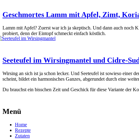
Geschmortes Lamm mit Apfel, Zimt, Kori
Lamm mit Apfel? Zuerst war ich ja skep­tisch. Und dann auch noch Kiche
pro­biert, denn der Ein­topf schmeckt ein­fach köst­lich.
Seeteufel im Wirsingmantel und Cidre-Su
Wir­sing an sich ist ja schon lecker. Und See­teu­fel ist sowie­so einer 
scheint, bil­det ein har­mo­ni­sches Gan­zes, abge­run­det durch eine wei­te­
Du brauchst ein biss­chen Zeit und Geschick für die­se Vari­an­te der Kohl
Menü
Home
Rezepte
Zutaten