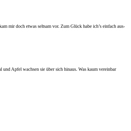
n kam mir doch etwas selt­sam vor. Zum Glück habe ich’s ein­fach aus­
Kohl und Apfel wach­sen sie über sich hin­aus. Was kaum ver­ein­bar