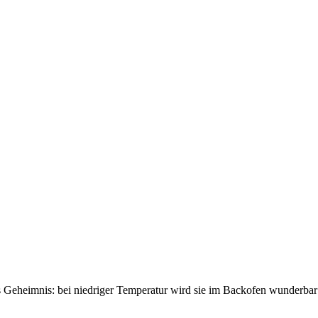
eheim­nis: bei nied­ri­ger Tem­pe­ra­tur wird sie im Back­ofen wun­der­bar za