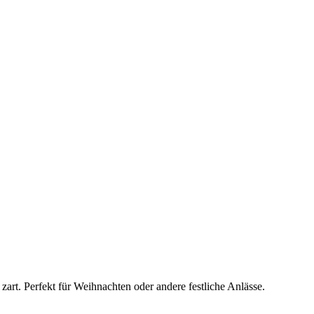
rt. Per­fekt für Weih­nach­ten oder ande­re fest­li­che Anläs­se.