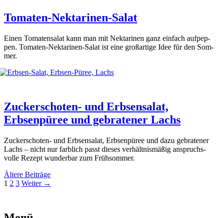
Tomaten-Nektarinen-Salat
Einen Toma­ten­sa­lat kann man mit Nek­ta­ri­nen ganz ein­fach auf­pep­
pen. Toma­ten-Nek­ta­ri­nen-Salat ist eine groß­ar­ti­ge Idee für den Som­
mer.
Zuckerschoten- und Erbsensalat,
Erbsenpüree und gebratener Lachs
Zucker­scho­ten- und Erb­sen­sa­lat, Erb­sen­pü­ree und dazu gebra­te­ner
Lachs – nicht nur farb­lich passt die­ses ver­hält­nis­mä­ßig anspruchs­
vol­le Rezept wun­der­bar zum Früh­som­mer.
Ältere Beiträge
Seite
Seite
Seite
1
2
3
Weiter
→
Menü