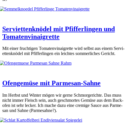
Serviettenknödel mit Pfifferlingen und
Tomatenvinaigrette
Mit einer fruch­ti­gen Toma­ten­vin­ai­gret­te wird selbst aus einem Ser­vi­
et­ten­knö­del mit Pfif­fer­lin­gen ein leich­tes som­mer­li­ches Gericht.
Ofengemüse mit Parmesan-Sahne
Im Herbst und Win­ter mögen wir ger­ne Schmor­ge­rich­te. Das muss
nicht immer Fleisch sein, auch geschmor­tes Gemü­se aus dem Back­
ofen ist sehr lecker. Ich mache dazu eine cre­mi­ge Sau­ce aus Par­me­
san und Sah­ne (Par­me­sah­ne?).