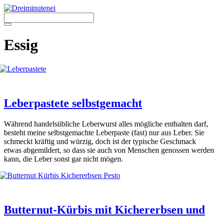
Zum
Inhalt
springen
Menü
Essig
Leberpastete selbstgemacht
Wäh­rend han­dels­üb­li­che Leber­wurst alles mög­li­che ent­hal­ten darf,
besteht mei­ne selbst­ge­mach­te Leber­pas­te (fast) nur aus Leber. Sie
schmeckt kräf­tig und wür­zig, doch ist der typi­sche Geschmack
etwas abge­mil­dert, so dass sie auch von Men­schen genos­sen wer­den
kann, die Leber sonst gar nicht mögen.
Butternut-Kürbis mit Kichererbsen und