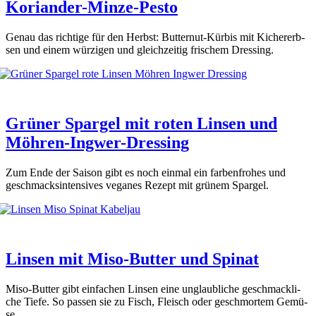
Koriander-Minze-Pesto
Genau das rich­ti­ge für den Herbst: But­ter­nut-Kür­bis mit Kicher­erb­
sen und einem wür­zi­gen und gleich­zei­tig fri­schem Dres­sing.
Grüner Spargel mit roten Linsen und
Möhren-Ingwer-Dressing
Zum Ende der Sai­son gibt es noch ein­mal ein far­ben­fro­hes und
geschmacks­in­ten­si­ves vega­nes Rezept mit grü­nem Spar­gel.
Linsen mit Miso-Butter und Spinat
Miso-But­ter gibt ein­fa­chen Lin­sen eine unglaub­li­che geschmack­li­
che Tie­fe. So pas­sen sie zu Fisch, Fleisch oder geschmor­tem Gemü­
se.