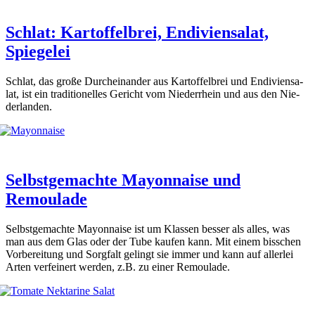
Schlat: Kartoffelbrei, Endiviensalat,
Spiegelei
Schlat, das gro­ße Durch­ein­an­der aus Kar­tof­fel­brei und Endi­vi­en­sa­
lat, ist ein tra­di­tio­nel­les Gericht vom Nie­der­rhein und aus den Nie­
der­lan­den.
Selbstgemachte Mayonnaise und
Remoulade
Selbst­ge­mach­te Mayon­nai­se ist um Klas­sen bes­ser als alles, was
man aus dem Glas oder der Tube kau­fen kann. Mit einem biss­chen
Vor­be­rei­tung und Sorg­falt gelingt sie immer und kann auf aller­lei
Arten ver­fei­nert wer­den, z.B. zu einer Remou­la­de.