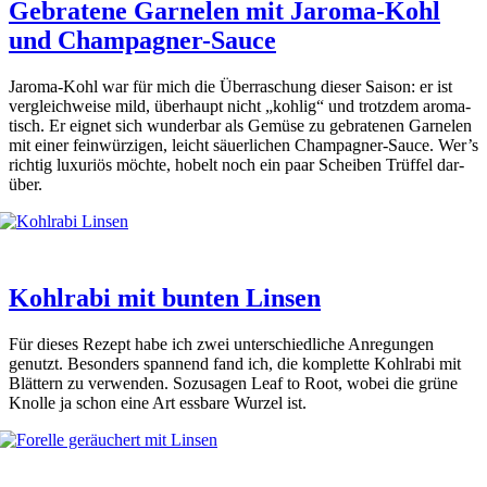
Gebratene Garnelen mit Jaroma-Kohl
und Champagner-Sauce
Jaro­ma-Kohl war für mich die Über­ra­schung die­ser Sai­son: er ist
ver­gleich­wei­se mild, über­haupt nicht „koh­lig“ und trotz­dem aro­ma­
tisch. Er eig­net sich wun­der­bar als Gemü­se zu gebra­te­nen Gar­ne­len
mit einer fein­wür­zi­gen, leicht säu­er­li­chen Cham­pa­gner-Sau­ce. Wer’s
rich­tig luxu­ri­ös möch­te, hobelt noch ein paar Schei­ben Trüf­fel dar­
über.
Kohlrabi mit bunten Linsen
Für die­ses Rezept habe ich zwei unter­schied­li­che Anre­gun­gen
genutzt. Beson­ders span­nend fand ich, die kom­plet­te Kohl­ra­bi mit
Blät­tern zu ver­wen­den. Sozu­sa­gen Leaf to Root, wobei die grü­ne
Knol­le ja schon eine Art ess­ba­re Wur­zel ist.