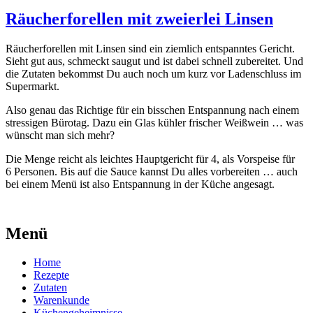
Räucherforellen mit zweierlei Linsen
Räu­cher­fo­rel­len mit Lin­sen sind ein ziem­lich ent­spann­tes Gericht.
Sieht gut aus, schmeckt sau­gut und ist dabei schnell zube­rei­tet. Und
die Zuta­ten bekommst Du auch noch um kurz vor Laden­schluss im
Super­markt.
Also genau das Rich­ti­ge für ein biss­chen Ent­span­nung nach einem
stres­si­gen Büro­tag. Dazu ein Glas küh­ler fri­scher Weiß­wein … was
wünscht man sich mehr?
Die Men­ge reicht als leich­tes Haupt­ge­richt für 4, als Vor­spei­se für
6 Per­so­nen. Bis auf die Sau­ce kannst Du alles vor­be­rei­ten … auch
bei einem Menü ist also Ent­span­nung in der Küche ange­sagt.
Menü
Home
Rezepte
Zutaten
Warenkunde
Küchengeheimnisse