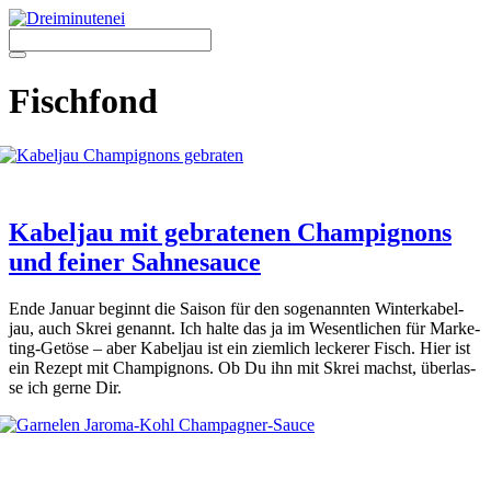
Zum
Inhalt
springen
Menü
Fischfond
Kabeljau mit gebratenen Champignons
und feiner Sahnesauce
Ende Janu­ar beginnt die Sai­son für den soge­nann­ten Win­ter­ka­bel­
jau, auch Skrei genannt. Ich hal­te das ja im Wesent­li­chen für Mar­ke­
ting-Getö­se – aber Kabel­jau ist ein ziem­lich lecke­rer Fisch. Hier ist
ein Rezept mit Cham­pi­gnons. Ob Du ihn mit Skrei machst, über­las­
se ich ger­ne Dir.