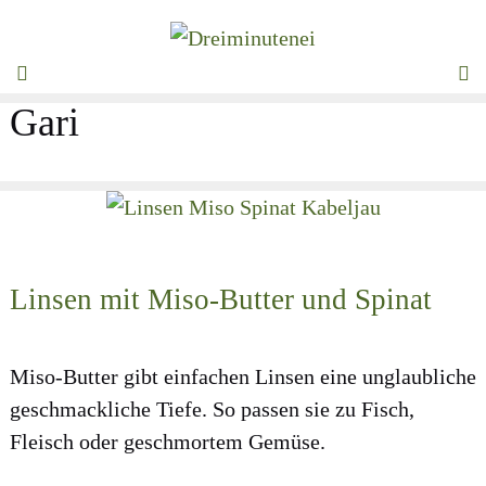
Zum
Inhalt
MENÜ
springen
Gari
Linsen mit Miso-Butter und Spinat
Miso-But­ter gibt ein­fa­chen Lin­sen eine unglaub­li­che
geschmack­li­che Tie­fe. So pas­sen sie zu Fisch,
Fleisch oder geschmor­tem Gemü­se.