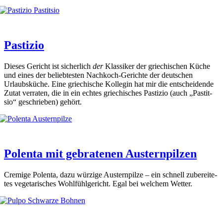
Pastizio
Die­ses Gericht ist sicher­lich
der
Klas­si­ker der grie­chi­schen Küche
und eines der belieb­tes­ten Nach­koch-Gerich­te der deut­schen
Urlaubs­kü­che. Eine grie­chi­sche Kol­le­gin hat mir die ent­schei­den­de
Zutat ver­ra­ten, die in ein ech­tes grie­chi­sches Pas­ti­zio (auch „Pas­tit­
sio“ geschrie­ben) gehört.
Polenta mit gebratenen Austernpilzen
Cre­mi­ge Polen­ta, dazu wür­zi­ge Aus­tern­pil­ze – ein schnell zube­rei­te­
tes vege­ta­ri­sches Wohl­fühl­ge­richt. Egal bei wel­chem Wet­ter.