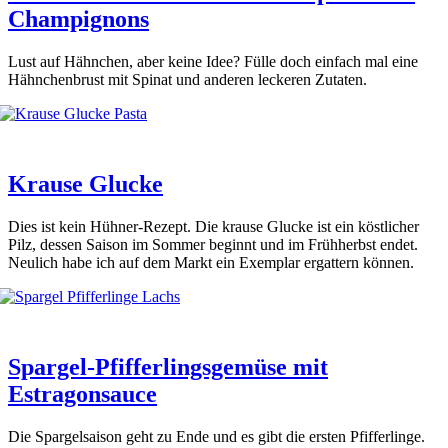
Champignons
Lust auf Hähn­chen, aber kei­ne Idee? Fül­le doch ein­fach mal eine
Hähn­chen­brust mit Spi­nat und ande­ren lecke­ren Zuta­ten.
Krause Glucke
Dies ist kein Hüh­ner-Rezept. Die krau­se Glu­cke ist ein köst­li­cher
Pilz, des­sen Sai­son im Som­mer beginnt und im Früh­herbst endet.
Neu­lich habe ich auf dem Markt ein Exem­plar ergat­tern kön­nen.
Spargel-Pfifferlingsgemüse mit
Estragonsauce
Die Spar­gel­sai­son geht zu Ende und es gibt die ers­ten Pfif­fer­lin­ge.