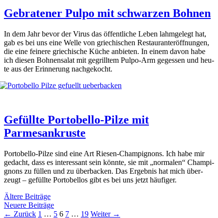
Gebratener Pulpo mit schwarzen Bohnen
In dem Jahr bevor der Virus das öffent­li­che Leben lahm­ge­legt hat,
gab es bei uns eine Wel­le von grie­chi­schen Restau­rant­er­öff­nun­gen,
die eine fei­ne­re grie­chi­sche Küche anbie­ten. In einem davon habe
ich die­sen Boh­nen­sa­lat mit gegrill­tem Pul­po-Arm geges­sen und heu­
te aus der Erin­ne­rung nach­ge­kocht.
Gefüllte Portobello-Pilze mit
Parmesankruste
Por­to­bel­lo-Pil­ze sind eine Art Rie­sen-Cham­pi­gnons. Ich habe mir
gedacht, dass es inter­es­sant sein könn­te, sie mit „nor­ma­len“ Cham­pi­
gnons zu fül­len und zu über­ba­cken. Das Ergeb­nis hat mich über­
zeugt – gefüll­te Por­to­bel­los gibt es bei uns jetzt häu­fi­ger.
Ältere Beiträge
Neuere Beiträge
Seite
Seite
Seite
Seite
Seite
←
Zurück
1
…
5
6
7
…
19
Weiter
→