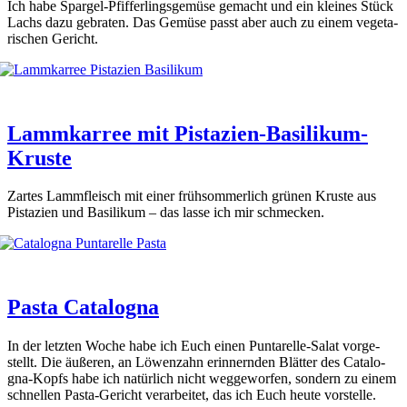
Ich habe Spar­gel-Pfif­fer­lings­ge­mü­se gemacht und ein klei­nes Stück
Lachs dazu gebra­ten. Das Gemü­se passt aber auch zu einem vege­ta­
ri­schen Gericht.
Lammkarree mit Pistazien-Basilikum-
Kruste
Zar­tes Lamm­fleisch mit einer früh­som­mer­lich grü­nen Krus­te aus
Pis­ta­zi­en und Basi­li­kum – das las­se ich mir schme­cken.
Pasta Catalogna
In der letz­ten Woche habe ich Euch einen Pun­t­ar­el­le-Salat vor­ge­
stellt. Die äuße­ren, an Löwen­zahn erin­nern­den Blät­ter des Cata­lo­
gna-Kopfs habe ich natür­lich nicht weg­ge­wor­fen, son­dern zu einem
schnel­len Pas­ta-Gericht ver­ar­bei­tet, das ich Euch heu­te vor­stel­le.