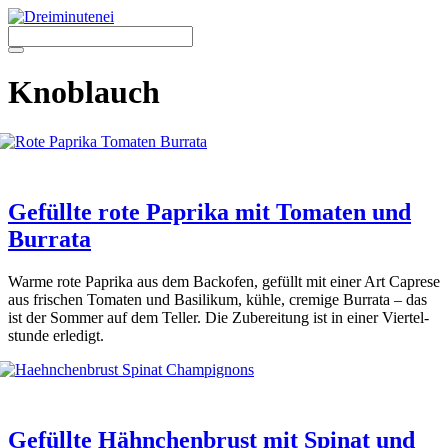
Zum
Inhalt
springen
Menü
Knoblauch
Gefüllte rote Paprika mit Tomaten und
Burrata
War­me rote Papri­ka aus dem Back­ofen, gefüllt mit einer Art Capre­se
aus fri­schen Toma­ten und Basi­li­kum, küh­le, cre­mi­ge Bur­ra­ta – das
ist der Som­mer auf dem Tel­ler. Die Zube­rei­tung ist in einer Vier­tel­
stun­de erle­digt.
Gefüllte Hähnchenbrust mit Spinat und