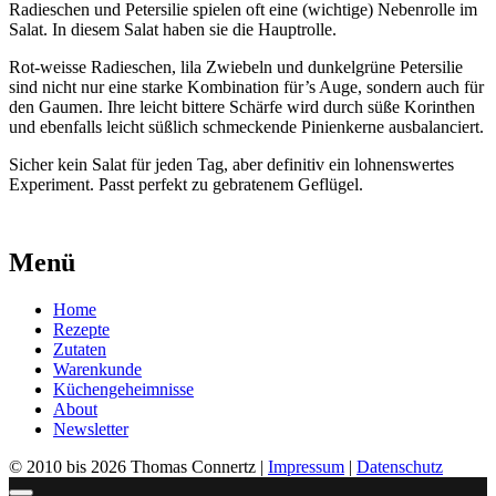
Radies­chen und Peter­si­lie spie­len oft eine (wich­ti­ge) Neben­rol­le im
Salat. In die­sem Salat haben sie die Haupt­rol­le.
Rot-weis­se Radies­chen, lila Zwie­beln und dun­kel­grü­ne Peter­si­lie
sind nicht nur eine star­ke Kom­bi­na­ti­on für’s Auge, son­dern auch für
den Gau­men. Ihre leicht bit­te­re Schär­fe wird durch süße Korin­then
und eben­falls leicht süß­lich schme­cken­de Pini­en­ker­ne aus­ba­lan­ciert.
Sicher kein Salat für jeden Tag, aber defi­ni­tiv ein loh­nens­wer­tes
Expe­ri­ment. Passt per­fekt zu gebra­te­nem Geflü­gel.
Menü
Home
Rezepte
Zutaten
Warenkunde
Küchengeheimnisse
About
Newsletter
© 2010 bis 2026 Thomas Connertz |
Impressum
|
Datenschutz