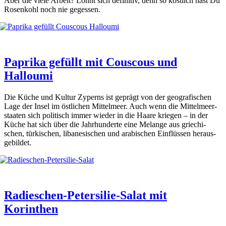
Aber die vie­le Arbeit? Lohnt sich defi­ni­tiv, denn so köst­lich hast Du
Rosen­kohl noch nie geges­sen.
Paprika gefüllt mit Couscous und
Halloumi
Die Küche und Kul­tur Zyperns ist geprägt von der geo­gra­fi­schen
Lage der Insel im öst­li­chen Mit­tel­meer. Auch wenn die Mit­tel­meer­
staa­ten sich poli­tisch immer wie­der in die Haa­re krie­gen – in der
Küche hat sich über die Jahr­hun­der­te eine Melan­ge aus grie­chi­
schen, tür­ki­schen, liba­ne­si­schen und ara­bi­schen Ein­flüs­sen her­aus­
ge­bil­det.
Radieschen-Petersilie-Salat mit
Korinthen