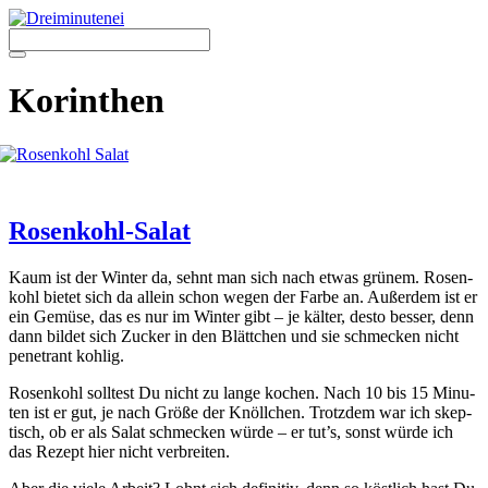
Zum
Inhalt
springen
Menü
Korinthen
Rosenkohl-Salat
Kaum ist der Win­ter da, sehnt man sich nach etwas grü­nem. Rosen­
kohl bie­tet sich da allein schon wegen der Far­be an. Außer­dem ist er
ein Gemü­se, das es nur im Win­ter gibt – je käl­ter, des­to bes­ser, denn
dann bil­det sich Zucker in den Blätt­chen und sie schme­cken nicht
pene­trant koh­lig.
Rosen­kohl soll­test Du nicht zu lan­ge kochen. Nach 10 bis 15 Minu­
ten ist er gut, je nach Grö­ße der Knöll­chen. Trotz­dem war ich skep­
tisch, ob er als Salat schme­cken wür­de – er tut’s, sonst wür­de ich
das Rezept hier nicht ver­brei­ten.