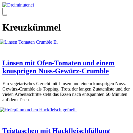
Zum
Inhalt
springen
Menü
Kreuzkümmel
Linsen mit Ofen-Tomaten und einem
knusprigen Nuss-Gewürz-Crumble
Ein vege­ta­ri­sches Gericht mit Lin­sen und einem knusp­ri­gen Nuss-
Gewürz-Crum­ble als Top­ping. Trotz der lan­gen Zuta­ten­lis­te und der
vie­len Arbeits­schrit­te steht das Essen nach ent­spann­ten 60 Minu­ten
auf dem Tisch.
Teigtaschen mit Hackfleischfüllung