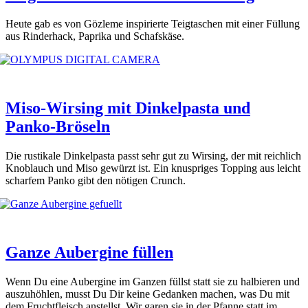
Heu­te gab es von Göz­le­me inspi­rier­te Teig­ta­schen mit einer Fül­lung
aus Rin­der­hack, Papri­ka und Schafs­kä­se.
Miso-Wirsing mit Dinkelpasta und
Panko-Bröseln
Die rus­ti­ka­le Din­kel­pas­ta passt sehr gut zu Wir­sing, der mit reich­lich
Knob­lauch und Miso gewürzt ist. Ein knusp­ri­ges Top­ping aus leicht
schar­fem Pan­ko gibt den nöti­gen Crunch.
Ganze Aubergine füllen
Wenn Du eine Auber­gi­ne im Gan­zen füllst statt sie zu hal­bie­ren und
aus­zu­höh­len, musst Du Dir kei­ne Gedan­ken machen, was Du mit
dem Frucht­fleisch anstellst. Wir garen sie in der Pfan­ne statt im