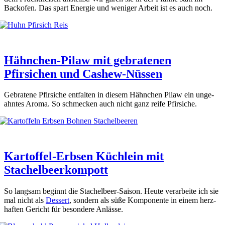
Back­ofen. Das spart Ener­gie und weni­ger Arbeit ist es auch noch.
Hähnchen-Pilaw mit gebratenen
Pfirsichen und Cashew-Nüssen
Gebra­te­ne Pfir­si­che ent­fal­ten in die­sem Hähn­chen Pilaw ein unge­
ahn­tes Aro­ma. So schme­cken auch nicht ganz rei­fe Pfir­si­che.
Kartoffel-Erbsen Küchlein mit
Stachelbeerkompott
So lang­sam beginnt die Sta­chel­beer-Sai­son. Heu­te ver­ar­bei­te ich sie
mal nicht als
Des­sert
, son­dern als süße Kom­po­nen­te in einem herz­
haf­ten Gericht für beson­de­re Anläs­se.