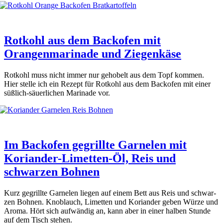
Rotkohl aus dem Backofen mit
Orangenmarinade und Ziegenkäse
Rot­kohl muss nicht immer nur geho­belt aus dem Topf kom­men.
Hier stel­le ich ein Rezept für Rot­kohl aus dem Back­ofen mit einer
süß­lich-säu­er­li­chen Mari­na­de vor.
Im Backofen gegrillte Garnelen mit
Koriander-Limetten-Öl, Reis und
schwarzen Bohnen
Kurz gegrill­te Gar­ne­len lie­gen auf einem Bett aus Reis und schwar­
zen Boh­nen. Knob­lauch, Limet­ten und Kori­an­der geben Wür­ze und
Aro­ma. Hört sich auf­wän­dig an, kann aber in einer hal­ben Stun­de
auf dem Tisch ste­hen.