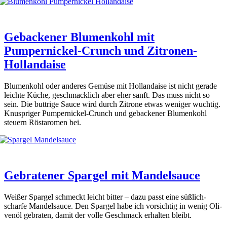
Gebackener Blumenkohl mit
Pumpernickel-Crunch und Zitronen-
Hollandaise
Blu­men­kohl oder ande­res Gemü­se mit Hol­lan­dai­se ist nicht gera­de
leich­te Küche, geschmack­lich aber eher sanft. Das muss nicht so
sein. Die but­t­ri­ge Sau­ce wird durch Zitro­ne etwas weni­ger wuch­tig.
Knusp­ri­ger Pum­per­ni­ckel-Crunch und geba­cke­ner Blu­men­kohl
steu­ern Röst­aro­men bei.
Gebratener Spargel mit Mandelsauce
Wei­ßer Spar­gel schmeckt leicht bit­ter – dazu passt eine süß­lich-
schar­fe Man­del­sauce. Den Spar­gel habe ich vor­sich­tig in wenig Oli­
ven­öl gebra­ten, damit der vol­le Geschmack erhal­ten bleibt.