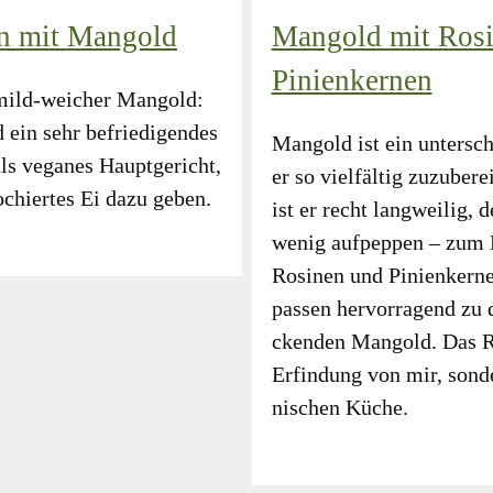
n mit Mangold
Mangold mit Ros
Pinienkernen
mild-wei­cher Man­gold:
 ein sehr befrie­di­gen­des
Man­gold ist ein unter­sch
ls vega­nes Haupt­ge­richt,
er so viel­fäl­tig zuzu­be­
pochi­er­tes Ei dazu geben.
ist er recht lang­wei­lig,
wenig auf­pep­pen – zum B
Rosi­nen und Pini­en­ker­
pas­sen her­vor­ra­gend z
cken­den Man­gold. Das Re
Erfin­dung von mir, son­
ni­schen Küche.