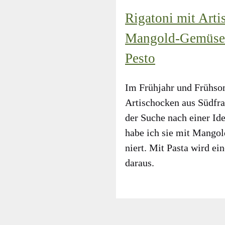
Rigatoni mit Arti
Mangold-Gemüse 
Pesto
Im Früh­jahr und Früh­som
Arti­scho­cken aus Süd­fra
der Suche nach einer Ide
habe ich sie mit Man­gold
niert. Mit Pas­ta wird eine
dar­aus.