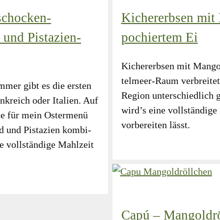
schocken-
Kichererbsen mit
und Pistazien-
pochiertem Ei
Kicher­erb­sen mit Man­g
tel­meer-Raum ver­brei­te
­mer gibt es die ers­ten
Regi­on unter­schied­lich
nk­reich oder Ita­li­en. Auf
wird’s eine voll­stän­di­ge
e für mein Oster­me­nü
vor­be­rei­ten lässt.
 und Pis­ta­zi­en kom­bi­
 voll­stän­di­ge Mahl­zeit
Capú – Mangoldrö