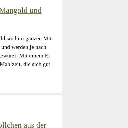
 Mangold und
old sind im gan­zen Mit­
t und wer­den je nach
 gewürzt. Mit einem Ei
 Mahl­zeit, die sich gut
llchen aus der