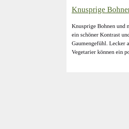
Knusprige Bohne
Knusp­ri­ge Boh­nen und 
ein schö­ner Kon­trast und
Gau­men­ge­fühl. Lecker a
Vege­ta­ri­er kön­nen ein 