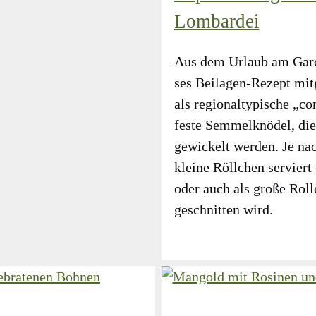
Lombardei
Aus dem Urlaub am Gar­d
ses Bei­la­gen-Rezept mit­
als regio­nal­ty­pi­sche „c
fes­te Sem­mel­knö­del, die
gewi­ckelt wer­den. Je na
klei­ne Röll­chen ser­vier
oder auch als gro­ße Rol­l
geschnit­ten wird.