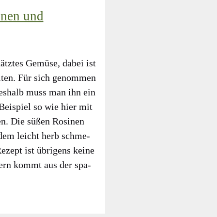
inen und
ätz­tes Gemü­se, dabei ist
rei­ten. Für sich genom­men
 des­halb muss man ihn ein
ei­spiel so wie hier mit
nen. Die süßen Rosi­nen
u dem leicht herb schme­
zept ist übri­gens kei­ne
dern kommt aus der spa­