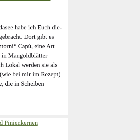
a­see habe ich Euch die­
ge­bracht. Dort gibt es
on­tor­ni“ Capú, eine Art
 in Man­gold­blät­ter
ch Lokal wer­den sie als
t (wie bei mir im Rezept)
e, die in Schei­ben