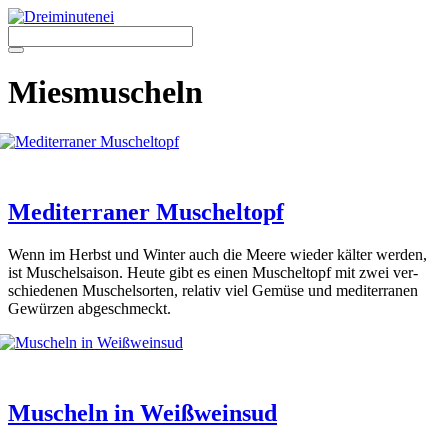
Zum
Inhalt
springen
Menü
Miesmuscheln
Mediterraner Muscheltopf
Wenn im Herbst und Win­ter auch die Mee­re wie­der käl­ter wer­den,
ist Muschel­sai­son. Heu­te gibt es einen Muschel­topf mit zwei ver­
schie­de­nen Muschel­sor­ten, rela­tiv viel Gemü­se und medi­ter­ra­nen
Gewür­zen abge­schmeckt.
Muscheln in Weißweinsud