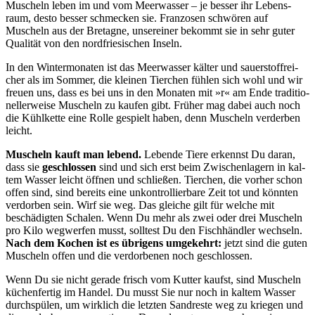
Muscheln leben im und vom Meer­was­ser – je bes­ser ihr Lebens­
raum, des­to bes­ser schme­cken sie. Fran­zo­sen schwö­ren auf
Muscheln aus der Bre­ta­gne, unser­ei­ner bekommt sie in sehr guter
Qua­li­tät von den nord­frie­si­schen Inseln.
In den Win­ter­mo­na­ten ist das Meer­was­ser käl­ter und sau­er­stoff­rei­
cher als im Som­mer, die klei­nen Tier­chen füh­len sich wohl und wir
freu­en uns, dass es bei uns in den Mona­ten mit »r« am Ende tra­di­tio­
nel­ler­wei­se Muscheln zu kau­fen gibt. Frü­her mag dabei auch noch
die Kühl­ket­te eine Rol­le gespielt haben, denn Muscheln ver­der­ben
leicht.
Muscheln kauft man lebend.
Leben­de Tie­re erkennst Du dar­an,
dass sie
geschlos­sen
sind und sich erst beim Zwi­schen­la­gern in kal­
tem Was­ser leicht öff­nen und schlie­ßen. Tier­chen, die vor­her schon
offen sind, sind bereits eine unkon­trol­lier­ba­re Zeit tot und könn­ten
ver­dor­ben sein. Wirf sie weg. Das glei­che gilt für wel­che mit
beschä­dig­ten Scha­len. Wenn Du mehr als zwei oder drei Muscheln
pro Kilo weg­wer­fen musst, soll­test Du den Fisch­händ­ler wech­seln.
Nach dem Kochen ist es übri­gens umge­kehrt:
jetzt sind die guten
Muscheln offen und die ver­dor­be­nen noch geschlos­sen.
Wenn Du sie nicht gera­de frisch vom Kut­ter kaufst, sind Muscheln
küchen­fer­tig im Han­del. Du musst Sie nur noch in kal­tem Was­ser
durch­spü­len, um wirk­lich die letz­ten Sand­res­te weg zu krie­gen und