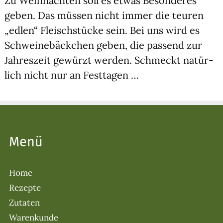
Zu Weih­nach­ten soll es etwas Beson­de­res
geben. Das müs­sen nicht immer die teu­ren
„edlen“ Fleisch­stü­cke sein. Bei uns wird es
Schwei­ne­bäck­chen geben, die pas­send zur
Jah­res­zeit gewürzt wer­den. Schmeckt natür­
lich nicht nur an Fest­ta­gen …
Menü
Home
Rezepte
Zutaten
Warenkunde