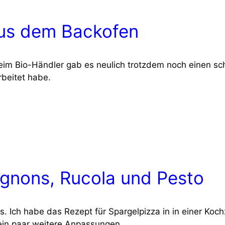
aus dem Backofen
 Beim Bio-Händ­ler gab es neu­lich trotz­dem noch einen sc
­bei­tet habe.
gnons, Rucola und Pesto
s. Ich habe das Rezept für Spar­gel­piz­za in in einer Koch
ein paar wei­te­re Anpas­sun­gen.