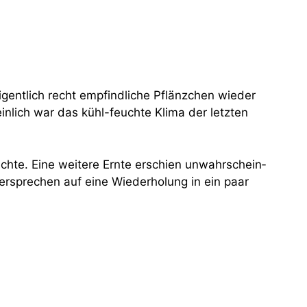
ent­lich recht emp­find­li­che Pflänz­chen wie­der
n­lich war das kühl-feuch­te Kli­ma der letz­ten
ach­te. Eine wei­te­re Ern­te erschien unwahr­schein­
r­spre­chen auf eine Wie­der­ho­lung in ein paar