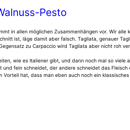
 Walnuss-Pesto
kommt in allen mög­li­chen Zusam­men­hän­gen vor. Wir alle ke
chnitt ist, läge damit aber falsch. Taglia­ta, genau­er Tagl
egen­satz zu Car­pac­cio wird Taglia­ta aber nicht roh ver
rei­ten, wie es Ita­lie­ner gibt, und dann noch mal so vie­le 
 und fein schnei­det, der ande­re schnei­det das Fleisch e
 Vor­teil hat, dass man eben auch noch ein klas­si­sches