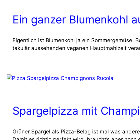
Ein ganzer Blumenkohl 
Eigent­lich ist Blu­men­kohl ja ein Som­mer­ge­mü­se.
ta­ku­lär aus­se­hen­den vega­nen Haupt­mahl­zeit ver­ar
Spargelpizza mit Champi
Grü­ner Spar­gel als Piz­za-Belag ist mal was ande­re
Damit es rich­tig per­fekt wird, braucht’s aber noch 