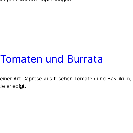
t Tomaten und Burrata
iner Art Capre­se aus fri­schen Toma­ten und Basi­li­kum, k
de erle­digt.