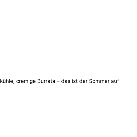
üh­le, cre­mi­ge Bur­ra­ta – das ist der Som­mer auf