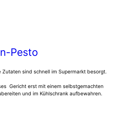
en-Pesto
 Zuta­ten sind schnell im Super­markt besorgt.
e­ses Gericht erst mit einem selbst­ge­mach­ten
e­rei­ten und im Kühl­schrank auf­be­wah­ren.