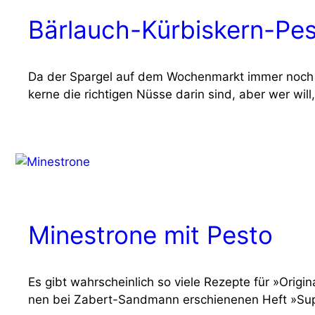
Bärlauch-Kürbiskern-Pe
Da der Spar­gel auf dem Wochen­markt immer noch unver
ker­ne die rich­ti­gen Nüs­se dar­in sind, aber wer wil
Minestrone mit Pesto
Es gibt wahr­schein­lich so vie­le Rezep­te für »Ori­gi­
nen bei Zabert-Sand­mann erschie­ne­nen Heft »Sup­p