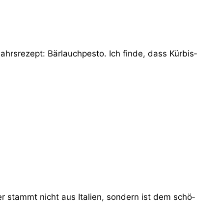
­re­zept: Bär­lauch­pes­to. Ich fin­de, dass Kür­bis­
 hier stammt nicht aus Ita­li­en, son­dern ist dem schö­