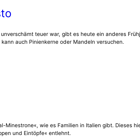
sto
­schämt teu­er war, gibt es heu­te ein ande­res Früh­jahrs
l, kann auch Pini­en­ker­ne oder Man­deln ver­su­chen.
nal-Mine­stro­ne«, wie es Fami­li­en in Ita­li­en gibt. Die­ses
en und Ein­töp­fe« ent­lehnt.