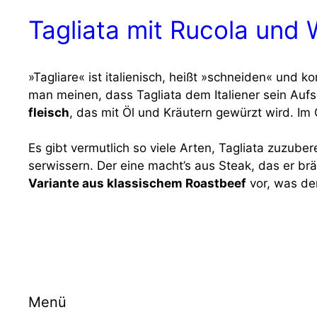
Tagliata mit Rucola und
»Taglia­re« ist ita­lie­nisch, heißt »schnei­den« und 
man mei­nen, dass Taglia­ta dem Ita­lie­ner sein Auf­s
fleisch
, das mit Öl und Kräu­tern gewürzt wird. Im G
Es gibt ver­mut­lich so vie­le Arten, Taglia­ta zuzu­be­
ser­wis­sern. Der eine macht’s aus Steak, das er brät
Vari­an­te aus klas­si­schem Roast­beef
vor, was den
Menü