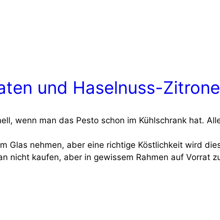
aten und Haselnuss-Zitron
ll, wenn man das Pes­to schon im Kühl­schrank hat. Alle
 Glas neh­men, aber eine rich­ti­ge Köst­lich­keit wird di
n nicht kau­fen, aber in gewis­sem Rah­men auf Vor­rat zub