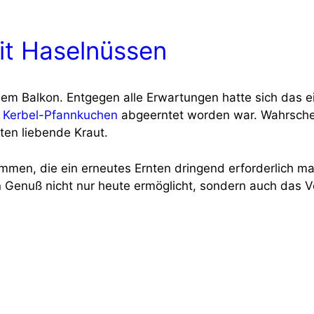
it Haselnüssen
m Bal­kon. Ent­ge­gen alle Erwar­tun­gen hat­te sich das eig
r
Ker­bel-Pfann­ku­chen
abge­ern­tet wor­den war. Wahr­schei
en lie­ben­de Kraut.
nom­men, die ein erneu­tes Ern­ten drin­gend erfor­der­lich m
den Genuß nicht nur heu­te ermög­licht, son­dern auch das Ve