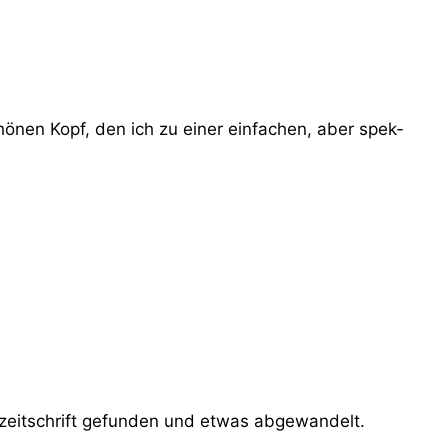
hö­nen Kopf, den ich zu einer ein­fa­chen, aber spek­
­zeit­schrift gefun­den und etwas abge­wan­delt.