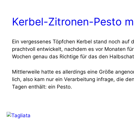
Kerbel-Zitronen-Pesto m
Ein ver­ges­se­nes Töpf­chen Ker­bel stand noch auf de
pracht­voll ent­wi­ckelt, nach­dem es vor Mona­ten fü
Wochen genau das Rich­ti­ge für das den Halb­schat­t
Mitt­ler­wei­le hat­te es aller­dings eine Grö­ße ange­
lich, also kam nur ein Ver­ar­bei­tung infra­ge, die 
Tagen ent­hält: ein Pes­to.