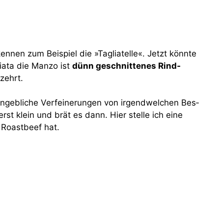
n­nen zum Bei­spiel die »Taglia­tel­le«. Jetzt könn­te
ia­ta die Man­zo ist
dünn geschnit­te­nes Rind­
­zehrt.
angeb­li­che Ver­fei­ne­run­gen von irgend­wel­chen Bes­
rst klein und brät es dann. Hier stel­le ich eine
 Roast­beef hat.