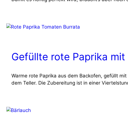
Gefüllte rote Paprika mi
War­me rote Papri­ka aus dem Back­ofen, gefüllt mit e
dem Tel­ler. Die Zube­rei­tung ist in einer Vier­tel­stun­