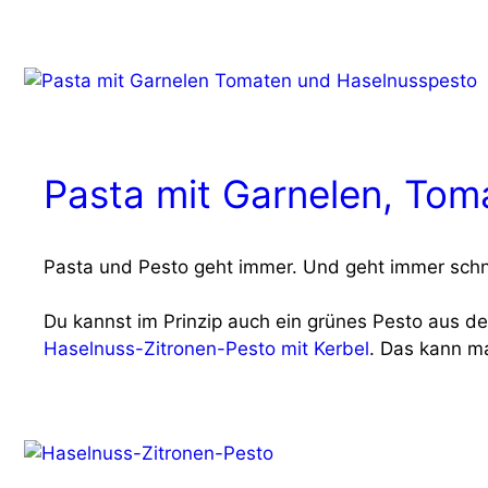
Pasta mit Garnelen, Tom
Pas­ta und Pes­to geht immer. Und geht immer schne
Du kannst im Prin­zip auch ein grü­nes Pes­to aus dem
Hasel­nuss-Zitro­nen-Pes­to mit Ker­bel
. Das kann ma