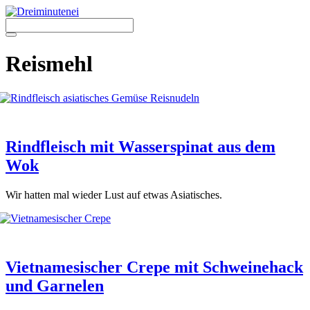
Zum
Inhalt
springen
Menü
Reismehl
Rindfleisch mit Wasserspinat aus dem
Wok
Wir hat­ten mal wie­der Lust auf etwas Asia­ti­sches.
Vietnamesischer Crepe mit Schweinehack
und Garnelen