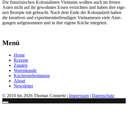
Die fran­zö­si­schen Kolo­nia­lis­ten Viet­nams woll­ten auch im fer­nen
Asi­en nicht auf ihr gewohn­tes Essen ver­zich­ten und haben ihre eige­
nen Rezep­te mit gebracht. Nach dem Ende der Kolo­ni­al­zeit haben
die krea­ti­ven und expe­ri­men­tier­freu­di­gen Viet­na­me­sen vie­le Anre­
gun­gen auf­ge­nom­men und in ihre eige­ne Küche inte­griert.
Menü
Home
Rezepte
Zutaten
Warenkunde
Küchengeheimnisse
About
Newsletter
© 2010 bis 2026 Thomas Connertz |
Impressum
|
Datenschutz
Schließen