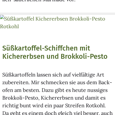
Süßkartoffel-Schiffchen mit
Kichererbsen und Brokkoli-Pesto
Süß­kar­tof­feln las­sen sich auf viel­fäl­ti­ge Art
zube­rei­ten. Mir schme­cken sie aus dem Back­
ofen am bes­ten. Dazu gibt es heu­te nussi­ges
Brok­ko­li-Pes­to, Kicher­erb­sen und damit es
rich­tig bunt wird ein paar Strei­fen Rot­kohl.
Da geht es einem doch gleich viel bes­ser, auch