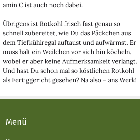
amin C ist auch noch dabei.
Übri­gens ist Rot­kohl frisch fast genau so
schnell zube­rei­tet, wie Du das Päck­chen aus
dem Tief­kühl­re­gal auf­taust und auf­wärmst. Er
muss halt ein Weil­chen vor sich hin köcheln,
wobei er aber kei­ne Auf­merk­sam­keit ver­langt.
Und hast Du schon mal so köst­li­chen Rot­kohl
als Fer­tig­ge­richt gese­hen? Na also – ans Werk!
Menü