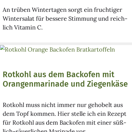
An trü­ben Win­ter­ta­gen sorgt ein fruch­ti­ger
Win­ter­sa­lat für bes­se­re Stim­mung und reich­
lich Vit­amin C.
Rotkohl aus dem Backofen mit
Orangenmarinade und Ziegenkäse
Rot­kohl muss nicht immer nur geho­belt aus
dem Topf kom­men. Hier stel­le ich ein Rezept
für Rot­kohl aus dem Back­ofen mit einer süß­
lich-säu­er­li­chen Mari­na­de vor.