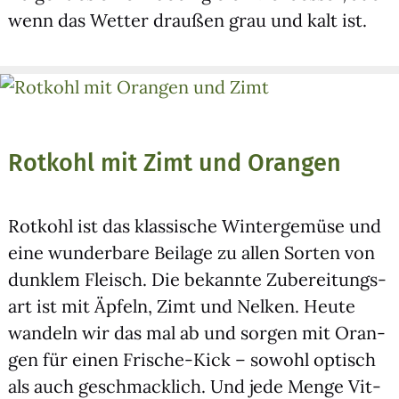
wenn das Wet­ter drau­ßen grau und kalt ist.
Rotkohl mit Zimt und Orangen
Rot­kohl ist das klas­si­sche Win­ter­ge­mü­se und
eine wun­der­ba­re Bei­la­ge zu allen Sor­ten von
dunk­lem Fleisch. Die bekann­te Zube­rei­tungs­
art ist mit Äpfeln, Zimt und Nel­ken. Heu­te
wan­deln wir das mal ab und sor­gen mit Oran­
gen für einen Fri­sche-Kick – sowohl optisch
als auch geschmack­lich. Und jede Men­ge Vit­