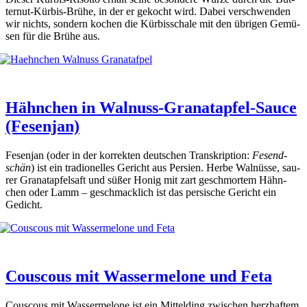
ter­nut-Kür­bis-Brü­he, in der er gekocht wird. Dabei ver­schwen­den
wir nichts, son­dern kochen die Kür­bisscha­le mit den übri­gen Gemü­
sen für die Brü­he aus.
Hähnchen in Walnuss-Granatapfel-Sauce
(Fesenjan)
Fesen­jan (oder in der kor­rek­ten deut­schen Tran­skrip­ti­on:
Fesend­
schän
) ist ein tra­dio­nel­les Gericht aus Per­si­en. Her­be Wal­nüs­se, sau­
rer Gra­nat­ap­fel­saft und süßer Honig mit zart geschmor­tem Hähn­
chen oder Lamm – geschmack­lich ist das per­si­sche Gericht ein
Gedicht.
Couscous mit Wassermelone und Feta
Cous­cous mit Was­ser­me­lo­ne ist ein Mit­tel­ding zwi­schen herz­haf­tem