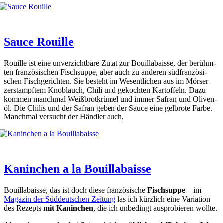
Sauce Rouille
Rouil­le ist eine unver­zicht­ba­re Zutat zur Bouil­la­baisse, der berühm­
ten fran­zö­si­schen Fisch­sup­pe, aber auch zu ande­ren süd­fran­zö­si­
schen Fisch­ge­rich­ten. Sie besteht im Wesent­li­chen aus im Mör­ser
zer­stampf­tem Knob­lauch, Chi­li und gekoch­ten Kar­tof­feln. Dazu
kom­men manch­mal Weiß­brot­krü­mel und immer Safran und Oli­ven­
öl. Die Chi­lis und der Safran geben der Sau­ce eine gelb­ro­te Far­be.
Manch­mal ver­sucht der Händ­ler auch,
Kaninchen a la Bouillabaisse
Bouil­la­baisse, das ist doch die­se fran­zö­si­sche
Fisch­sup­pe
– im
Maga­zin der Süd­deut­schen Zei­tung
las ich kürz­lich eine Varia­ti­on
des Rezepts
mit Kanin­chen
, die ich unbe­dingt aus­pro­bie­ren woll­te.