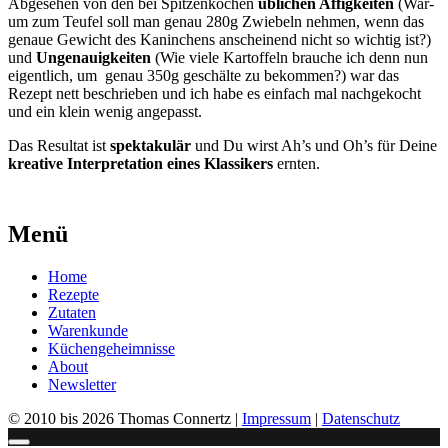
Abge­se­hen von den bei Spit­zen­kö­chen
übli­chen Affig­kei­ten
(War­
um zum Teu­fel soll man genau 280g Zwie­beln neh­men, wenn das
genaue Gewicht des Kanin­chens anschei­nend nicht so wich­tig ist?)
und
Unge­nau­ig­kei­ten
(Wie vie­le Kar­tof­feln brau­che ich denn nun
eigent­lich, um genau 350g geschäl­te zu bekom­men?) war das
Rezept nett beschrie­ben und ich habe es ein­fach mal nach­ge­kocht
und ein klein wenig ange­passt.
Das Resul­tat ist
spek­ta­ku­lär
und Du wirst Ah’s und Oh’s für Dei­ne
krea­ti­ve Inter­pre­ta­ti­on eines Klas­si­kers
ern­ten.
Menü
Home
Rezepte
Zutaten
Warenkunde
Küchengeheimnisse
About
Newsletter
© 2010 bis 2026 Thomas Connertz |
Impressum
|
Datenschutz