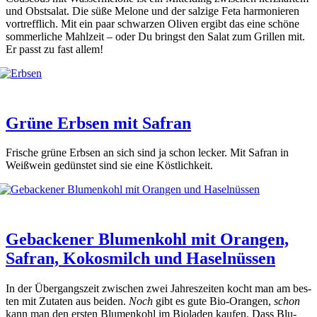
und Obst­sa­lat. Die süße Melo­ne und der sal­zi­ge Feta har­mo­nie­ren
vor­treff­lich. Mit ein paar schwar­zen Oli­ven ergibt das eine schö­ne
som­mer­li­che Mahl­zeit – oder Du bringst den Salat zum Gril­len mit.
Er passt zu fast allem!
Grüne Erbsen mit Safran
Fri­sche grü­ne Erb­sen an sich sind ja schon lecker. Mit Safran in
Weiß­wein gedüns­tet sind sie eine Köst­lich­keit.
Gebackener Blumenkohl mit Orangen,
Safran, Kokosmilch und Haselnüssen
In der Über­gangs­zeit zwi­schen zwei Jah­res­zei­ten kocht man am bes­
ten mit Zuta­ten aus bei­den.
Noch
gibt es gute Bio-Oran­gen,
schon
kann man den ers­ten Blu­men­kohl im Bio­la­den kau­fen. Dass Blu­