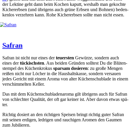
der Lek­ti­ne geht dann beim Kochen kaputt, wes­halb man gekoch­te
Kicher­erb­sen (und übri­gens auch grü­ne Erb­sen und Boh­nen) beden­
ken­los ver­zeh­ren kann. Rohe Kicher­erb­sen soll­te man nicht essen.
Safran
Safran ist nicht nur eines der
teu­ers­ten
Gewür­ze, son­dern auch
eines der
tückischs­ten
. Aus bei­den Grün­den soll­test Du die Blü­ten­
stem­pel des Küchen­kro­kus
spar­sam dosie­ren
: zu gro­ße Men­gen
rei­ßen nicht nur Löcher in die Haus­halts­kas­se, son­dern ver­sau­en
jedes Gericht mit einem Aro­ma von alter Küchen­schub­la­de in einem
ver­schim­mel­ten Kel­ler.
Das mit dem Küchen­schub­la­den­aro­ma gilt übri­gens auch für Safran
von schlech­ter Qua­li­tät, der oft gar kei­ner ist. Aber davon etwas spä­
ter.
Rich­tig dosiert an den rich­ti­gen Spei­sen bringt rich­tig guter Safran
mit sei­nen erdi­gen, led­ri­gen und rau­chi­gen Aro­men den Gau­men
zum Jubi­lie­ren.