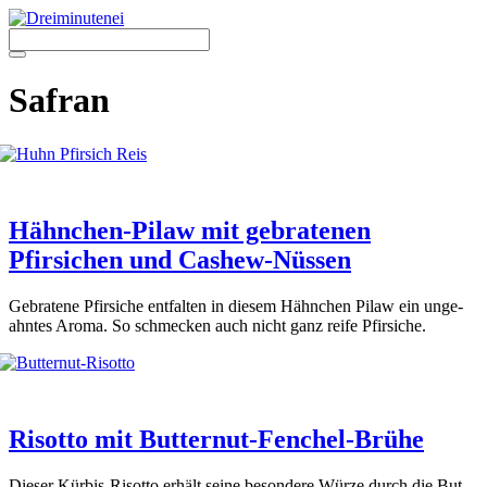
Zum
Inhalt
springen
Menü
Safran
Hähnchen-Pilaw mit gebratenen
Pfirsichen und Cashew-Nüssen
Gebra­te­ne Pfir­si­che ent­fal­ten in die­sem Hähn­chen Pilaw ein unge­
ahn­tes Aro­ma. So schme­cken auch nicht ganz rei­fe Pfir­si­che.
Risotto mit Butternut-Fenchel-Brühe
Die­ser Kür­bis-Risot­to erhält sei­ne beson­de­re Wür­ze durch die But­