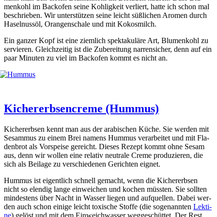
men­kohl im Back­ofen sei­ne Koh­lig­keit ver­liert, hat­te ich schon mal
beschrie­ben. Wir unter­stüt­zen sei­ne leicht süß­li­chen Aro­men durch
Hasel­nuss­öl, Oran­gen­scha­le und mit Kokos­milch.
Ein gan­zer Kopf ist eine ziem­lich spek­ta­ku­lä­re Art, Blu­men­kohl zu
ser­vie­ren. Gleich­zei­tig ist die Zube­rei­tung nar­ren­si­cher, denn auf ein
paar Minu­ten zu viel im Back­ofen kommt es nicht an.
Kichererbsencreme (Hummus)
Kicher­erb­sen kennt man aus der ara­bi­schen Küche. Sie wer­den mit
Sesam­mus zu einem Brei namens Hum­mus ver­ar­bei­tet und mit Fla­
den­brot als Vor­spei­se gereicht. Die­ses Rezept kommt ohne Sesam
aus, denn wir wol­len eine rela­tiv neu­tra­le Creme pro­du­zie­ren, die
sich als Bei­la­ge zu ver­schie­de­nen Gerich­ten eig­net.
Hum­mus ist eigent­lich schnell gemacht, wenn die Kicher­erb­sen
nicht so elen­dig lan­ge ein­wei­chen und kochen müss­ten. Sie soll­ten
min­des­tens über Nacht in Was­ser lie­gen und auf­quel­len. Dabei wer­
den auch schon eini­ge leicht toxi­sche Stof­fe (die soge­nann­ten
Lek­ti­
ne
) gelöst und mit dem Ein­weich­was­ser weg­ge­schüt­tet. Der Rest