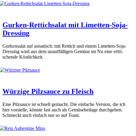
Gurken-Rettichsalat mit Limetten-Soja-
Dressing
Gur­ken­sa­lat auf asis­a­tisch: mit Ret­tich und einem Limet­ten-Soja-
Dres­sing wird aus dem unauf­fäl­li­gen Gemü­se im Nu eine erfri­
schen­de Köst­lich­keit.
Würzige Pilzsauce zu Fleisch
Eine Pilz­sauce ist schnell gemacht. Die ein­fa­che Ver­si­on, die ich
hier vor­stel­le, könn­te fast auch als Gemü­se­bei­la­ge durch­ge­hen.
Schmeckt auch ein­fach nur so auf Toast.