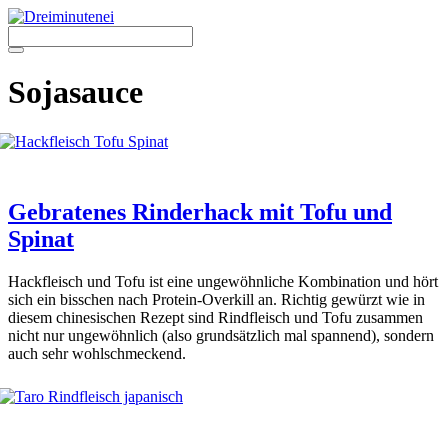
Zum
Inhalt
springen
Menü
Sojasauce
Gebratenes Rinderhack mit Tofu und
Spinat
Hack­fleisch und Tofu ist eine unge­wöhn­li­che Kom­bi­na­ti­on und hört
sich ein biss­chen nach Pro­te­in-Over­kill an. Rich­tig gewürzt wie in
die­sem chi­ne­si­schen Rezept sind Rind­fleisch und Tofu zusam­men
nicht nur unge­wöhn­lich
(also grund­sätz­lich mal span­nend), son­dern
auch sehr wohl­schme­ckend.