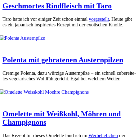
Geschmortes Rindfleisch mit Taro
Taro hat­te ich vor eini­ger Zeit schon ein­mal
vor­ge­stellt
. Heu­te gibt
es ein japa­nisch inspi­rier­tes Rezept mit der exo­ti­schen Knol­le.
Polenta mit gebratenen Austernpilzen
Cre­mi­ge Polen­ta, dazu wür­zi­ge Aus­tern­pil­ze – ein schnell zube­rei­te­
tes vege­ta­ri­sches Wohl­fühl­ge­richt. Egal bei wel­chem Wet­ter.
Omelette mit Weißkohl, Möhren und
Champignons
Das Rezept für die­ses Ome­lette fand ich im
Wer­be­heft­chen
der