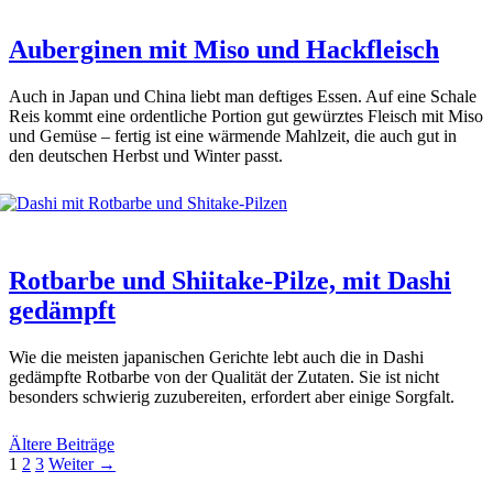
Auberginen mit Miso und Hackfleisch
Auch in Japan und Chi­na liebt man def­ti­ges Essen. Auf eine Scha­le
Reis kommt eine ordent­li­che Por­ti­on gut gewürz­tes Fleisch mit Miso
und Gemü­se – fer­tig ist eine wär­men­de Mahl­zeit, die auch gut in
den deut­schen Herbst und Win­ter passt.
Rotbarbe und Shiitake-Pilze, mit Dashi
gedämpft
Wie die meis­ten japa­ni­schen Gerich­te lebt auch die in Dashi
gedämpf­te Rot­bar­be von der Qua­li­tät der Zuta­ten. Sie ist nicht
beson­ders schwie­rig zuzu­be­rei­ten, erfor­dert aber eini­ge Sorg­falt.
Ältere Beiträge
Seite
Seite
Seite
1
2
3
Weiter
→