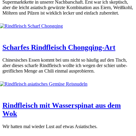
Super­markt­ket­te in unse­rer Nach­bar­schaft. Erst war ich skep­tisch,
aber die leicht asia­tisch gewürz­te Kom­bi­na­ti­on aus Eiern, Weiß­kohl,
Möh­ren und Pil­zen ist wirk­lich lecker und ein­fach zube­rei­tet.
Scharfes Rindfleisch Chongqing-Art
Chi­ne­si­sches Essen kommt bei uns nicht so häu­fig auf den Tisch,
aber die­ses schar­fe Rind­fleisch woll­te ich wegen der schier unbe­
greif­li­chen Men­ge an Chi­li ein­mal aus­pro­bie­ren.
Rindfleisch mit Wasserspinat aus dem
Wok
Wir hat­ten mal wie­der Lust auf etwas Asia­ti­sches.