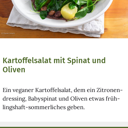
Kartoffelsalat mit Spinat und
Oliven
Ein vega­ner Kar­tof­fel­sa­lat, dem ein Zitro­nen­
dres­sing, Baby­spi­nat und Oli­ven etwas früh­
lings­haft-som­mer­li­ches geben.