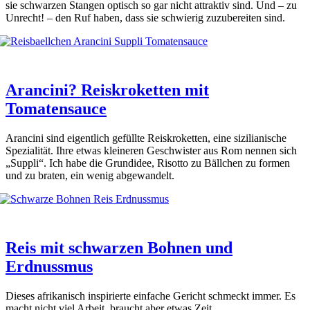
sie schwar­zen Stan­gen optisch so gar nicht attrak­tiv sind. Und – zu
Unrecht! – den Ruf haben, dass sie schwie­rig zuzu­be­rei­ten sind.
Arancini? Reiskroketten mit
Tomatensauce
Aran­ci­ni sind eigent­lich gefüll­te Reis­kro­ket­ten, eine sizi­lia­ni­sche
Spe­zia­li­tät. Ihre etwas klei­ne­ren Geschwis­ter aus Rom nen­nen sich
„Sup­pli“. Ich habe die Grund­idee, Risot­to zu Bäll­chen zu for­men
und zu bra­ten, ein wenig abge­wan­delt.
Reis mit schwarzen Bohnen und
Erdnussmus
Die­ses afri­ka­nisch inspi­rier­te ein­fa­che Gericht schmeckt immer. Es
macht nicht viel Arbeit, braucht aber etwas Zeit.