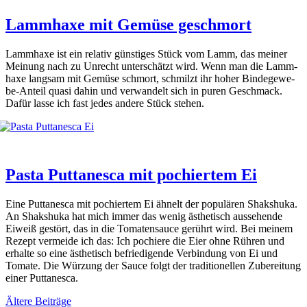
Lammhaxe mit Gemüse geschmort
Lamm­ha­xe ist ein rela­tiv güns­ti­ges Stück vom Lamm, das mei­ner
Mei­nung nach zu Unrecht unter­schätzt wird. Wenn man die Lamm­
ha­xe lang­sam mit Gemü­se schmort, schmilzt ihr hoher Bin­de­ge­we­
be-Anteil qua­si dahin und ver­wan­delt sich in puren Geschmack.
Dafür las­se ich fast jedes ande­re Stück ste­hen.
Pasta Puttanesca mit pochiertem Ei
Eine Put­ta­ne­s­ca mit pochi­er­tem Ei ähnelt der popu­lä­ren Shak­s­huka.
An Shak­s­huka hat mich immer das wenig ästhe­tisch aus­se­hen­de
Eiweiß gestört, das in die Toma­ten­sauce gerührt wird. Bei mei­nem
Rezept ver­mei­de ich das: Ich pochi­e­re die Eier ohne Rüh­ren und
erhal­te so eine ästhe­tisch befrie­di­gen­de Ver­bin­dung von Ei und
Toma­te. Die Wür­zung der Sau­ce folgt der tra­di­tio­nel­len Zube­rei­tung
einer Put­ta­ne­s­ca.
Ältere Beiträge