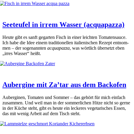
Seeteufel in irrem Wasser (acquapazza)
Heu­te gibt es sanft gegar­ten Fisch in einer leich­ten Toma­ten­sauce.
Ich habe die Idee einem tra­di­tio­nel­len ita­lie­ni­schen Rezept ent­nom­
men – der soge­nann­ten
acqua­paz­za
, was wört­lich über­setzt eben
„irres Was­ser“ heißt.
Aubergine mit Za’tar aus dem Backofen
Auber­gi­nen, Toma­ten und Som­mer – das gehört für mich ein­fach
zusam­men. Und weil man in der som­mer­li­chen Hit­ze nicht so ger­ne
in der Küche steht, gibt es heu­te ein lecke­res vege­ta­ri­sches Essen,
das mit wenig Arbeit auf dem Tisch steht.