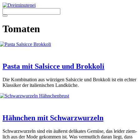
Zum
Inhalt
springen
Menü
Tomaten
Pasta mit Salsicce und Brokkoli
Die Kom­bi­na­ti­on aus wür­zi­gen Sal­sic­cie und Brok­ko­li ist ein ech­ter
Klas­si­ker der ita­lie­ni­schen Land­kü­che.
Hähnchen mit Schwarzwurzeln
Schwarz­wur­zeln sind ein äußerst deli­ka­tes Gemü­se, das lei­der ziem­
lich aus der Mode gekom­men ist. Was ver­mut­lich dar­an liegt, dass