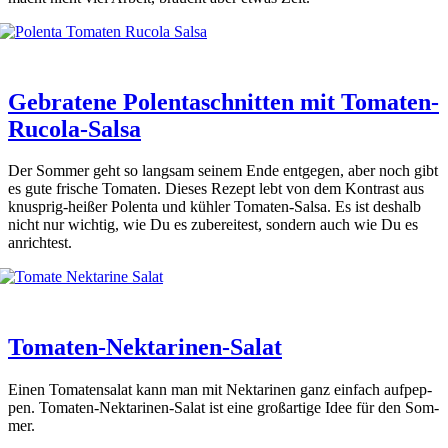
Gebratene Polentaschnitten mit Tomaten-
Rucola-Salsa
Der Som­mer geht so lang­sam sei­nem Ende ent­ge­gen, aber noch gibt
es gute fri­sche Toma­ten. Die­ses Rezept lebt von dem Kon­trast aus
knusp­rig-hei­ßer Polen­ta und küh­ler Toma­ten-Sal­sa. Es ist des­halb
nicht nur wich­tig, wie Du es zube­rei­test, son­dern auch wie Du es
anrich­test.
Tomaten-Nektarinen-Salat
Einen Toma­ten­sa­lat kann man mit Nek­ta­ri­nen ganz ein­fach auf­pep­
pen. Toma­ten-Nek­ta­ri­nen-Salat ist eine groß­ar­ti­ge Idee für den Som­
mer.