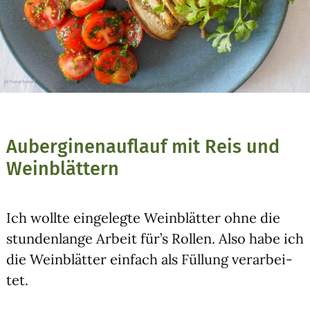
Auberginenauflauf mit Reis und
Weinblättern
Ich woll­te ein­ge­leg­te Wein­blät­ter ohne die
stun­den­lan­ge Arbeit für’s Rol­len. Also habe ich
die Wein­blät­ter ein­fach als Fül­lung ver­ar­bei­
tet.