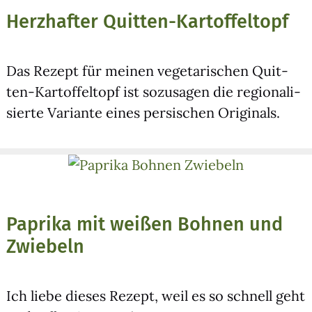
Herzhafter Quitten-Kartoffeltopf
Das Rezept für mei­nen vege­ta­ri­schen Quit­
ten-Kar­tof­fel­topf ist sozu­sa­gen die regio­na­li­
sier­te Vari­an­te eines per­si­schen Ori­gi­nals.
Paprika mit weißen Bohnen und
Zwiebeln
Ich lie­be die­ses Rezept, weil es so schnell geht