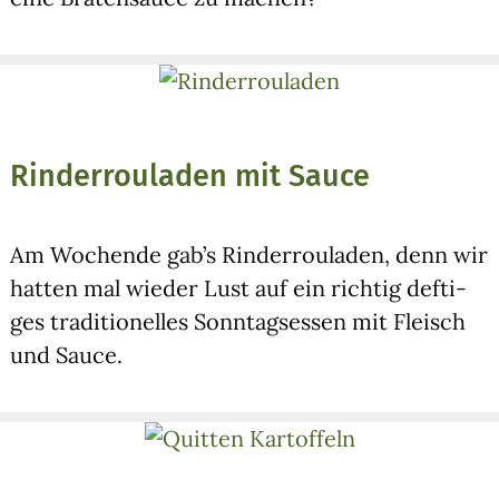
Rinderrouladen mit Sauce
Am Wochen­de gab’s Rin­der­rou­la­den, denn wir
hat­ten mal wie­der Lust auf ein rich­tig def­ti­
ges tra­di­tio­nel­les Sonn­tags­es­sen mit Fleisch
und Sau­ce.