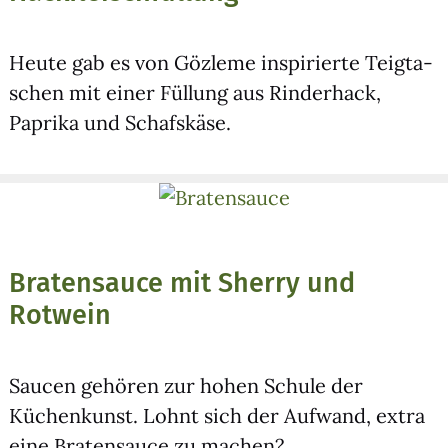
Heu­te gab es von Göz­le­me inspi­rier­te Teig­ta­
schen mit einer Fül­lung aus Rin­der­hack,
Papri­ka und Schafs­kä­se.
Bratensauce mit Sherry und
Rotwein
Sau­cen gehö­ren zur hohen Schu­le der
Küchen­kunst. Lohnt sich der Auf­wand, extra
eine Bra­ten­sauce zu machen?