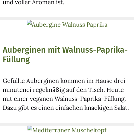
und vol­ler Aro­men ist.
Auberginen mit Walnuss-Paprika-
Füllung
Gefüll­te Auber­gi­nen kom­men im Hau­se drei­
mi­nu­te­nei regel­mä­ßig auf den Tisch. Heu­te
mit einer vega­nen Wal­nuss-Papri­ka-Fül­lung.
Dazu gibt es einen ein­fa­chen kna­cki­gen Salat.