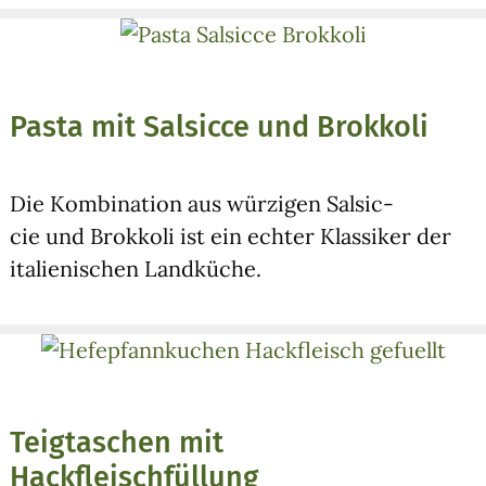
Pasta mit Salsicce und Brokkoli
Die Kom­bi­na­ti­on aus wür­zi­gen Sal­sic­
cie und Brok­ko­li ist ein ech­ter Klas­si­ker der
ita­lie­ni­schen Land­kü­che.
Teigtaschen mit
Hackfleischfüllung