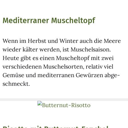
Mediterraner Muscheltopf
Wenn im Herbst und Win­ter auch die Mee­re
wie­der käl­ter wer­den, ist Muschel­sai­son.
Heu­te gibt es einen Muschel­topf mit zwei
ver­schie­de­nen Muschel­sor­ten, rela­tiv viel
Gemü­se und medi­ter­ra­nen Gewür­zen abge­
schmeckt.