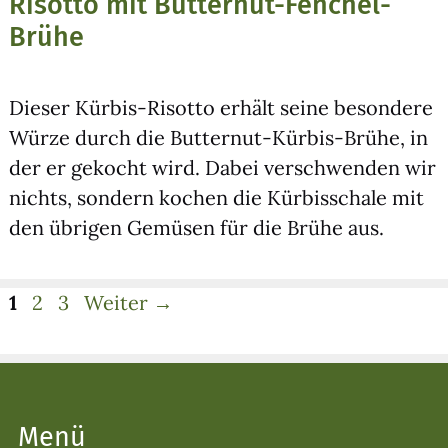
Risotto mit Butternut-Fenchel-
Brühe
Die­ser Kür­bis-Risot­to erhält sei­ne beson­de­re
Wür­ze durch die But­ter­nut-Kür­bis-Brü­he, in
der er gekocht wird. Dabei ver­schwen­den wir
nichts, son­dern kochen die Kür­bisscha­le mit
den übri­gen Gemü­sen für die Brü­he aus.
Seite
Seite
Seite
1
2
3
Weiter
→
Menü