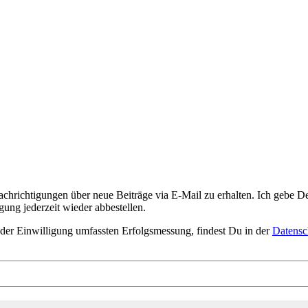
rich­ti­gun­gen über neue Bei­trä­ge via E‑Mail zu erhal­ten. Ich gebe Dei
ung jeder­zeit wie­der abbe­stel­len.
der Ein­wil­li­gung umfass­ten Erfolgs­mes­sung, fin­dest Du in der
Daten­sch