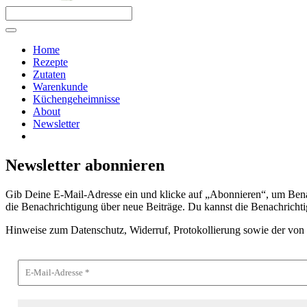
Menü
Home
Rezepte
Zutaten
Warenkunde
Küchengeheimnisse
About
Newsletter
Newsletter abonnieren
Gib Dei­ne E‑Mail-Adres­se ein und kli­cke auf „Abon­nie­ren“, um Benach­
die Benach­rich­ti­gung über neue Bei­trä­ge. Du kannst die Benach­rich­ti­g
Hin­wei­se zum Daten­schutz, Wider­ruf, Pro­to­kol­lie­rung sowie der von 