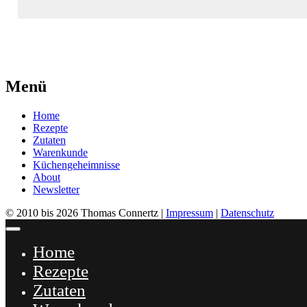
Menü
Home
Rezepte
Zutaten
Warenkunde
Küchengeheimnisse
About
Newsletter
© 2010 bis 2026 Thomas Connertz |
Impressum
|
Datenschutz
Schließen
Home
Rezepte
Zutaten