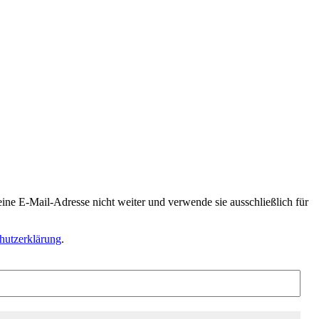
­ne E‑Mail-Adres­se nicht wei­ter und ver­wen­de sie aus­schließ­lich für
utz­er­klä­rung
.