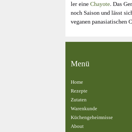
ler eine
Chayo­te
. Das Gem
noch Sai­son und lässt sic
vega­nen pan­asia­ti­schen Cu
Menü
Home
Rezepte
Zutaten
Warenkunde
Küchengeheimnisse
About