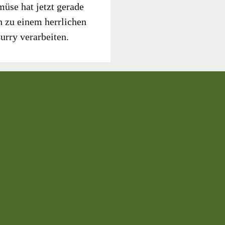
ü­se hat jetzt gera­de
h zu einem herr­li­chen
r­ry ver­ar­bei­ten.