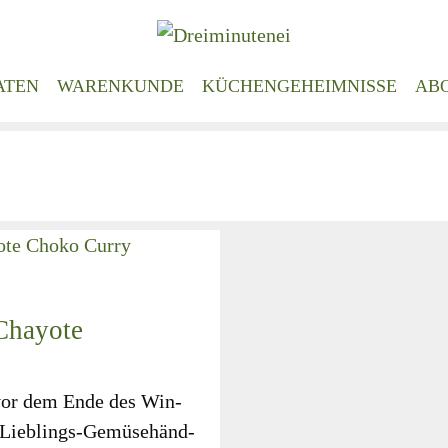
ATEN
WARENKUNDE
KÜCHENGEHEIMNISSE
AB
Chayote
g vor dem Ende des Win­
 Lieb­lings-Gemü­se­händ­