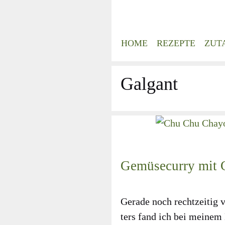
Zum
Inhalt
springen
HOME
REZEPTE
ZUT
Galgant
Gemüsecurry mit 
Gera­de noch recht­zei­ti
ters fand ich bei mei­nem